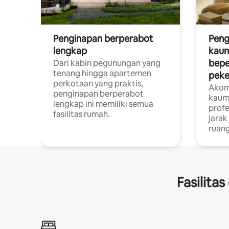
Penginapan berperabot
Peng
lengkap
kaum
bepe
Dari kabin pegunungan yang
tenang hingga apartemen
peke
perkotaan yang praktis,
Akom
penginapan berperabot
kaum
lengkap ini memiliki semua
profe
fasilitas rumah.
jarak
ruang
Fasilita