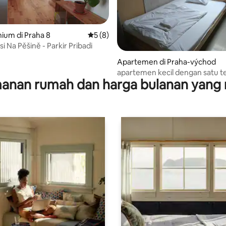
ium di Praha 8
Nilai rata-rata 5 dari 5, 8 ulasan
5 (8)
 Na Pěšině - Parkir Pribadi
5, 165 ulasan
Apartemen di Praha-východ
apartemen kecil dengan satu 
anan rumah dan harga bulanan yang 
tidur