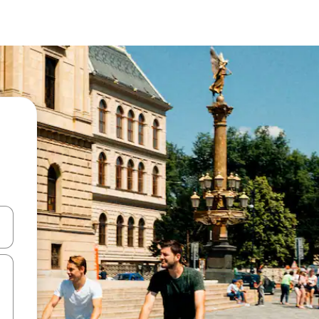
 tombol panah ke atas dan ke bawah atau jelajahi dengan sentuhan at