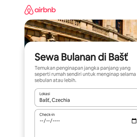
Lewatkan,
langsung
lihat
konten
Sewa Bulanan di Bašť
Temukan penginapan jangka panjang yang
seperti rumah sendiri untuk menginap selama
sebulan atau lebih.
Lokasi
Jika hasil yang dicari tersedia, telusuri dengan
Check-in