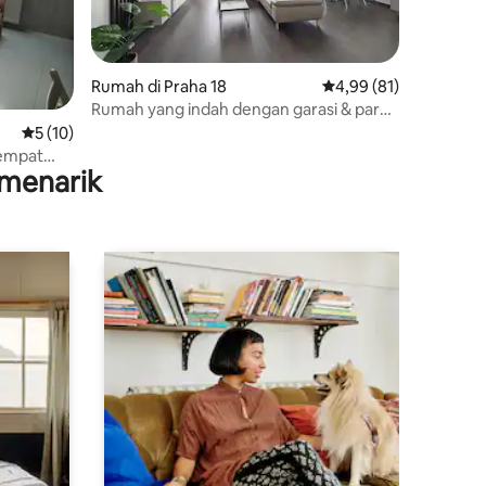
Rumah di Praha 18
Nilai rata-rata 4,99 dar
4,99 (81)
Rumah yang indah dengan garasi & parkir
gratis
Nilai rata-rata 5 dari 5, 10 ulasan
5 (10)
tempat
menarik