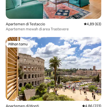
Apartemen di Testaccio
Nilai rata-rata
4,89 (63)
Apartemen mewah di area Trastevere
Pilihan tamu
Pilihan tamu
Apartemen di Monti
Nilai rata-rata 
4,86 (223)