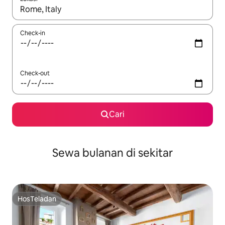
Jika hasil yang dicari tersedia, telusuri dengan tombol panah
Check-in
Check-out
Cari
Sewa bulanan di sekitar
HosTeladan
HosTeladan