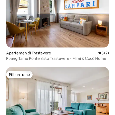
Apartemen di Trastevere
Nilai rata
5 (7)
Ruang Tamu Ponte Sisto Trastevere - Mimì & Cocò Home
Pilihan tamu
Pilihan tamu