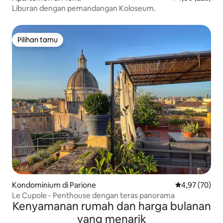
Liburan dengan pemandangan Koloseum.
Pilihan tamu
Pilihan tamu
Kondominium di Parione
Nilai rata-rata
4,97 (70)
Le Cupole - Penthouse dengan teras panorama
Kenyamanan rumah dan harga bulanan
yang menarik