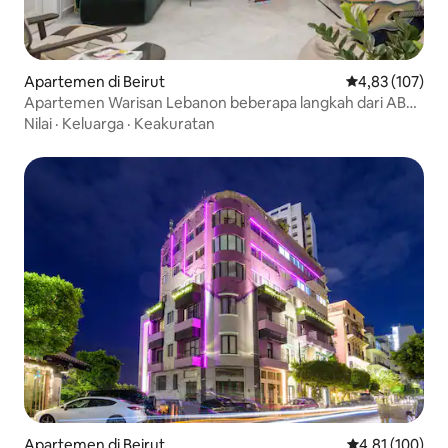
Apartemen di Beirut
Nilai rata-rata 
4,83 (107)
Apartemen Warisan Lebanon beberapa langkah dari ABC
mall
Nilai
·
Keluarga
·
Keakuratan
Apartemen di Beirut
Nilai rata-rata 
4,81 (100)