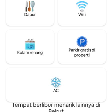
5 menit berkendara ke Badaro. 8 menit
kemewahan perko
ke arena tepi laut di mana Anda bisa
damai. Selamat da
berjalan - jalan di tepi laut.
yang jauh dari rum
Dapur
Wifi
Parkir gratis di
Kolam renang
properti
AC
Tempat berlibur menarik lainnya di
Beirut