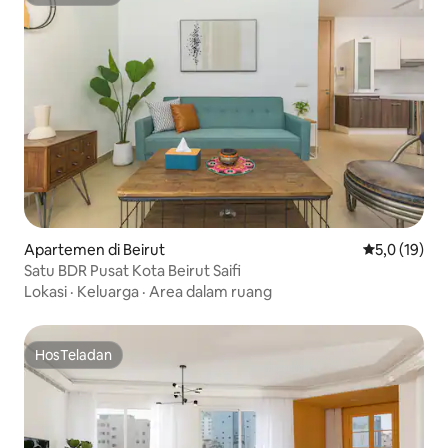
HosTeladan
Apartemen di Beirut
Nilai rata-ra
5,0 (19)
Satu BDR Pusat Kota Beirut Saifi
Lokasi
·
Keluarga
·
Area dalam ruang
HosTeladan
HosTeladan