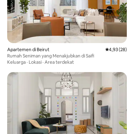
Apartemen di Beirut
Nilai rata-rata
4,93 (28)
Rumah Seniman yang Menakjubkan di Saifi
Keluarga
·
Lokasi
·
Area terdekat