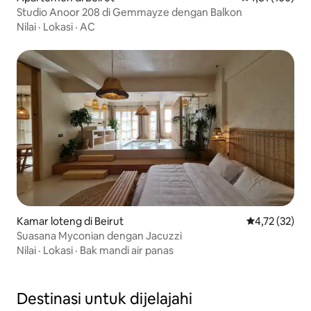
Studio Anoor 208 di Gemmayze dengan Balkon
Nilai
·
Lokasi
·
AC
Kamar loteng di Beirut
Nilai rata-rata
4,72 (32)
Suasana Myconian dengan Jacuzzi
Nilai
·
Lokasi
·
Bak mandi air panas
Destinasi untuk dijelajahi