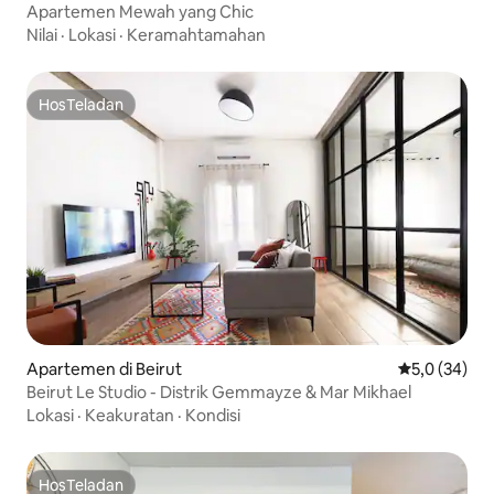
Apartemen Mewah yang Chic
Nilai
·
Lokasi
·
Keramahtamahan
HosTeladan
HosTeladan
Apartemen di Beirut
Nilai rata-rat
5,0 (34)
Beirut Le Studio - Distrik Gemmayze & Mar Mikhael
Lokasi
·
Keakuratan
·
Kondisi
HosTeladan