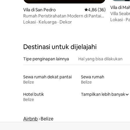
Vila di M
Vila di San Pedro
Nilai rata-rata 4,86 dari
4,86 (36)
e Drive, 
Villa Sea
Rumah Peristirahatan Modern di Pantai
Perahu A
Lokasi
·
Pa
Rahasia | Beristirahat & Bersantai
Lokasi
·
Keluarga
·
Dekor
Destinasi untuk dijelajahi
Tipe penginapan lainnya
Hal yang bisa dilakukan
Sewa rumah dekat pantai
Sewa rumah
Belize
Belize
Hotel butik
Tampilkan lebih banyak
Belize
Airbnb
Belize