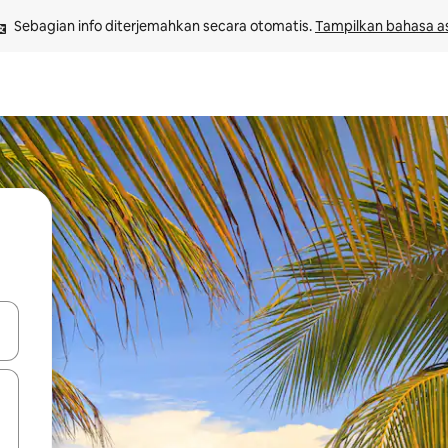
Sebagian info diterjemahkan secara otomatis. 
Tampilkan bahasa as
 tombol panah ke atas dan ke bawah atau jelajahi dengan sentuhan at