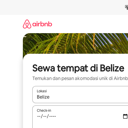
Lewatkan,
langsung
lihat
konten
Sewa tempat di Belize
Temukan dan pesan akomodasi unik di Airbnb
Lokasi
Jika hasil yang dicari tersedia, telusuri dengan
Check-in