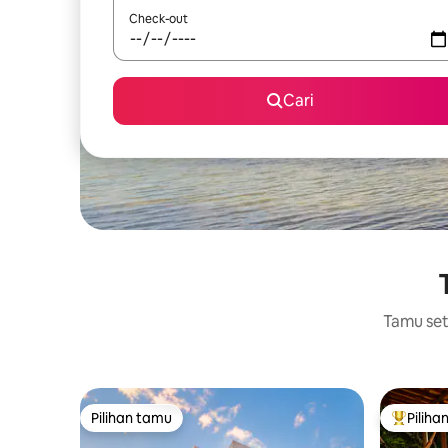
Check-out
Cari
Tamu setu
Pilihan tamu
Piliha
Pilihan tamu
Pilihan 