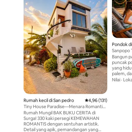
Pondok di
Sanpopo 
Ignacio B
Bangun pa
puncak po
yang hid
palem, dan ke
atas pep
Nilai
·
Loka
dan imers
San Igna
tetapi ter
Rumah kecil di San pedro
Nilai rata-rata 4,96 dari
4,96 (131)
Nikmati ko
Tiny House Paradise—Menara Romantis
kanopi, s
Hadap Pantai
Rumah Mungil BAK BUKU CERITA di
di taman,
Surga! 330 kaki persegi KEMEWAHAN
dirancan
ROMANTIS dengan sentuhan artistik.
dengan a
Detail yang apik, pemandangan yang
kenyamanan Bagian dar