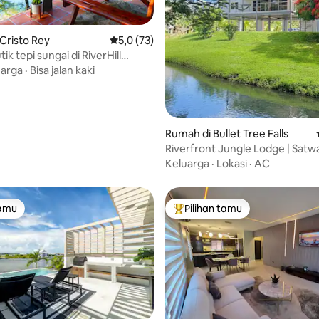
Cristo Rey
Nilai rata-rata 5,0 dari 5, 73 ulasan
5,0 (73)
k tepi sungai di RiverHill
i 5, 15 ulasan
uarga
·
Bisa jalan kaki
Rumah di Bullet Tree Falls
Riverfront Jungle Lodge | Satwa
Air Terjun
Keluarga
·
Lokasi
·
AC
tamu
Pilihan tamu
tamu
Pilihan tamu terpopuler