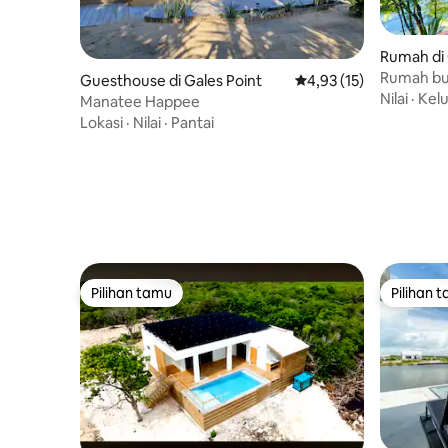
Rumah di 
Rumah buti
Guesthouse di Gales Point
Nilai rata-rata 4,93 dar
4,93 (15)
Hideaway
Nilai
·
Kel
Manatee Happee
Lokasi
·
Nilai
·
Pantai
Pilihan tamu
Pilihan 
Pilihan tamu
Pilihan 