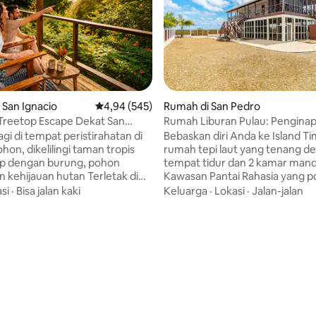
 San Ignacio
Nilai rata-rata 4,94 dari 5, 545 ulasan
4,94 (545)
Rumah di San Pedro
Treetop Escape Dekat San
Rumah Liburan Pulau: Penginap
irds/Nature
Rahasia
gi di tempat peristirahatan di
Bebaskan diri Anda ke Island Ti
hon, dikelilingi taman tropis
rumah tepi laut yang tenang d
up dengan burung, pohon
tempat tidur dan 2 kamar mandi
hijauan hutan Terletak di
Kawasan Pantai Rahasia yang p
ohonan, penginapan yang damai
Nikmati dermaga pribadi, hala
si
·
Bisa jalan kaki
Keluarga
·
Lokasi
·
Jalan-jalan
if ini hanya beberapa menit dari
berpagar, perairan dangkal yan
cio—dekat dengan segalanya,
dan pemandangan matahari t
asa seperti dunia yang jauh
yang tak tertandingi.Sempurna
 5, 131 ulasan
pi pagi hari Anda di atas
keluarga dan rombongan, rumah
embari burung kolibri melayang
menawarkan kenyamanan, priva
 bersantai di tempat yang
akses langsung ke kolam renan
g untuk menghubungkan Anda
bersantai, dan petualangan. D
lam tanpa mengorbankan
akses kereta golf yang mudah 
i koleksi
pantai, bersantap, dan aktivitas