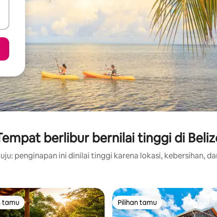
Tempat berlibur bernilai tinggi di Beliz
ju: penginapan ini dinilai tinggi karena lokasi, kebersihan, da
n tamu
Pilihan tamu
tamu terpopuler
Pilihan tamu