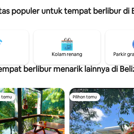
n 'hutan' kami yang terletak di
manajemen oleh Isla Bonita Pr
itas populer untuk tempat berlibur di 
pis yang rindang di dekat San
Management, masa inap Anda
dan tak terlupakan.
Kolam renang
Parkir gra
empat berlibur menarik lainnya di Beli
n tamu
Pilihan tamu
tamu terpopuler
Pilihan tamu