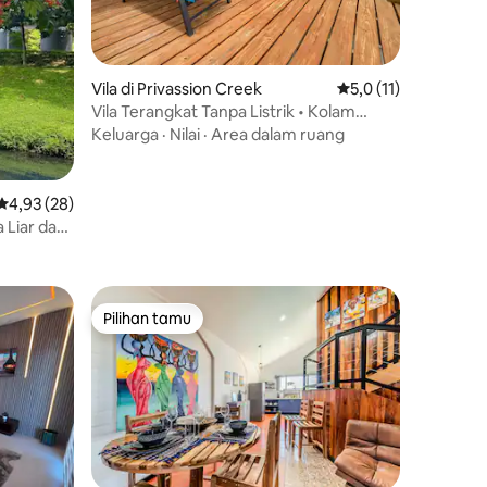
Vila di Privassion Creek
Nilai rata-rata 5,0 da
5,0 (11)
Vila Terangkat Tanpa Listrik • Kolam
renang pribadi • Air terjun
Keluarga
·
Nilai
·
Area dalam ruang
Nilai rata-rata 4,93 dari 5, 28 ulasan
4,93 (28)
 Liar dan
Pilihan tamu
Pilihan tamu