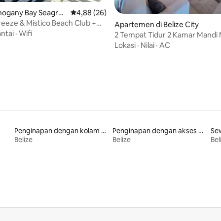
ahogany Bay Seagrap
Nilai rata-rata 4,88 dari 5, 26 ulasan
4,88 (26)
 5, 36 ulasan
San Pedro
breeze & Mistico Beach Club +
Apartemen di Belize City
ntar-Jemput
ntai
·
Wifi
2 Tempat Tidur 2 Kamar Mand
dengan Kolam Renang - Apt 20
Lokasi
·
Nilai
·
AC
Penginapan dengan kolam renang
Penginapan dengan akses ke pantai
Belize
Belize
Bel