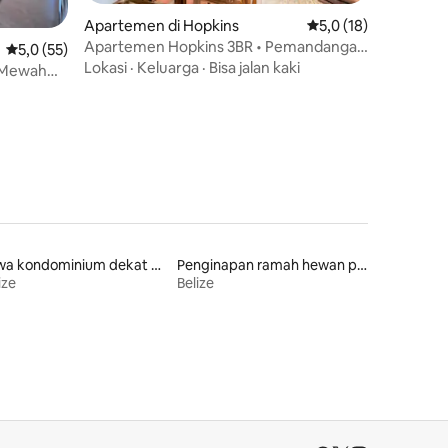
Apartemen di Hopkins
Nilai rata-rata 5,0 dar
5,0 (18)
Apartemen Hopkins 3BR • Pemandangan
Nilai rata-rata 5,0 dari 5, 55 ulasan
5,0 (55)
Laut & Gunung
Lokasi
·
Keluarga
·
Bisa jalan kaki
i Mewah
0
Sewa kondominium dekat pantai
Penginapan ramah hewan peliharaan
ize
Belize