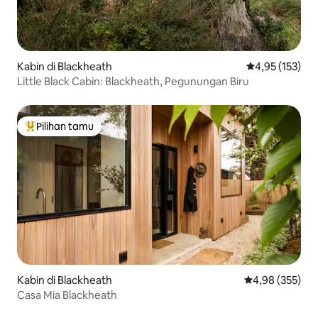
Kabin di Blackheath
Nilai rata-rata 
4,95 (153)
Little Black Cabin: Blackheath, Pegunungan Biru
Pilihan tamu
Pilihan tamu terpopuler
Kabin di Blackheath
Nilai rata-rata 
4,98 (355)
Casa Mia Blackheath