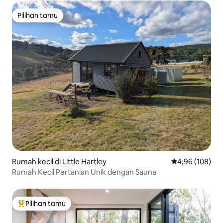
Pilihan tamu
Pilihan tamu
Rumah kecil di Little Hartley
Nilai rata-rata 
4,96 (108)
Rumah Kecil Pertanian Unik dengan Sauna
Pilihan tamu
Pilihan tamu terpopuler