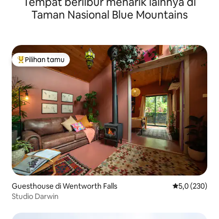
Tempat berlibur menarik lainnya di
Taman Nasional Blue Mountains
Pilihan tamu
Pilihan tamu terpopuler
Guesthouse di Wentworth Falls
Nilai rata-rata
5,0 (230)
Studio Darwin