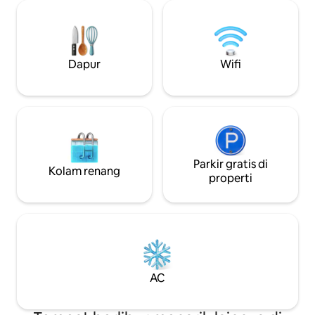
bintang di bak mandi air panas yang
Sister's. Beberapa
dipanaskan dengan kayu, segarkan diri
Prince Henry Cliff Walk,
dengan air dingin, atau nikmati sesi
dan Bridal Veil Falls. Tempat tidur ya
sauna inframerah pribadi (tersedia
sangat nyaman. Dek matahari besar
peningkatan fasilitas kesehatan
yang cerah dan sa
Dapur
Wifi
opsional). Tuan rumah di sekitar bila
bersantai, melihat
diperlukan. Sauna diluncurkan pada
bersantai. Menit k
Pertengahan Maret
toko.
Parkir gratis di
Kolam renang
properti
AC