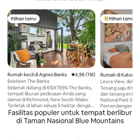
Pilihan tamu
Pilihan tamu
Pilihan tamu
Pilihan tamu terp
Rumah kecil di Agnes Banks
Nilai rata-rata 4,96 dari 5, 116 ul
4,96 (116)
Rumah di Katoom
6sixteen The Banks
Leura View, dekat 
Selamat datang di 6SIXTEEN The Banks,
Tenang saja di tem
tempat liburan pedesaan Anda yang
dan tenang ini K
damai di Richmond, New South Wales.
National Park Spa Panas dengan
Terletak di lahan seluas 5 hektar dengan
Pemandangan Leura E
Fasilitas populer untuk tempat berlibur
pemandangan Blue Mountains yang
beton yang dipol
indah, tempat peristirahatan mungil ini
menginap Anda sa
di Taman Nasional Blue Mountains
sangat cocok untuk pasangan, tamu
musim dingin. San
solo, atau keluarga kecil yang ingin
panas. Dua menit 
bersantai. Berendam di bawah bintang-
sepuluh menit berj