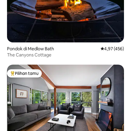
Pondok di Medlow Bath
Nilai rata-rata 
4,97 (456)
The Canyons Cottage
Pilihan tamu
Pilihan tamu terpopuler