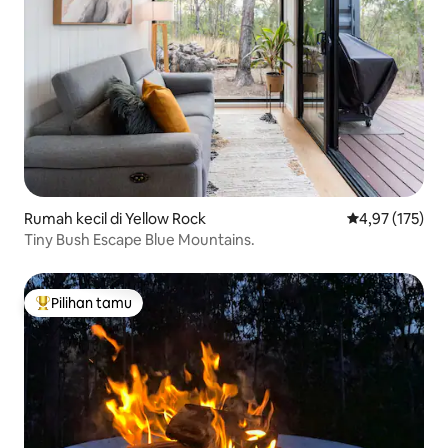
Rumah kecil di Yellow Rock
Nilai rata-rata 
4,97 (175)
Tiny Bush Escape Blue Mountains.
Pilihan tamu
Pilihan tamu terpopuler