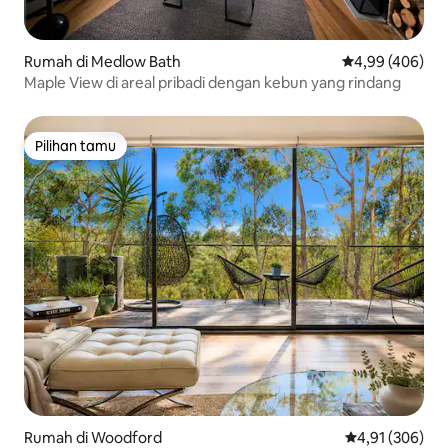
Rumah di Medlow Bath
Nilai rata-rata 
4,99 (406)
Maple View di areal pribadi dengan kebun yang rindang
Pilihan tamu
Pilihan tamu
Rumah di Woodford
Nilai rata-rata 
4,91 (306)