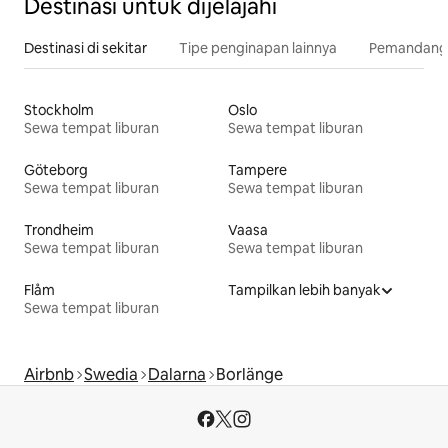
Destinasi untuk dijelajahi
Destinasi di sekitar
Tipe penginapan lainnya
Pemandangan
Stockholm
Oslo
Sewa tempat liburan
Sewa tempat liburan
Göteborg
Tampere
Sewa tempat liburan
Sewa tempat liburan
Trondheim
Vaasa
Sewa tempat liburan
Sewa tempat liburan
Flåm
Tampilkan lebih banyak
Sewa tempat liburan
Airbnb
Swedia
Dalarna
Borlänge