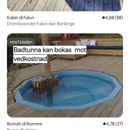
Kabin di Falun
Nilai rata-rata
4,88 (58)
Drömboendet Falun dan Borlänge
HosTeladan
HosTeladan
Rumah di Romme
Nilai rata-rata
4,78 (27)
Bunga Rumme