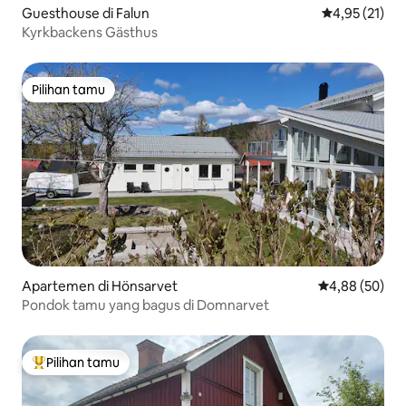
Guesthouse di Falun
Nilai rata-rata
4,95 (21)
Kyrkbackens Gästhus
Pilihan tamu
Pilihan tamu
Apartemen di Hönsarvet
Nilai rata-rata
4,88 (50)
Pondok tamu yang bagus di Domnarvet
Pilihan tamu
Pilihan tamu terpopuler