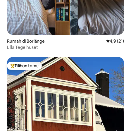
Rumah di Borlänge
Nilai rata-ra
4,9 (21)
Lilla Tegelhuset
Pilihan tamu
Pilihan tamu terpopuler