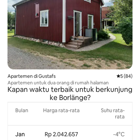
Apartemen di Gustafs
Nilai rata-r
5 (84)
Apartemen untuk dua orang di rumah halaman
Kapan waktu terbaik untuk berkunjung
ke Borlänge?
Bulan
Harga rata-rata
Suhu rata-
rata
Jan
Rp 2.042.657
-4°C