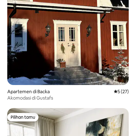
Apartemen di Backa
Nilai rata-
5 (27)
Akomodasi di Gustafs
Pilihan tamu
Pilihan tamu