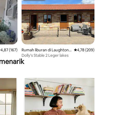
ilai rata-rata 4,87 dari 5, 167 ulasan
4,87 (167)
Rumah liburan di Laughton e
Nilai rata-rata 4,78 dari
4,78 (209)
n le Morthen
Dolly's Stable 2 Leger lakes
menarik