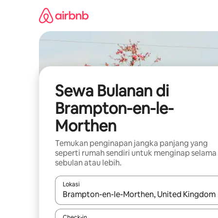
Lewatkan,
langsung
lihat
konten
Sewa Bulanan di
Brampton-en-le-
Morthen
Temukan penginapan jangka panjang yang
seperti rumah sendiri untuk menginap selama
sebulan atau lebih.
Lokasi
Jika hasil yang dicari tersedia, telusuri dengan
Check-in