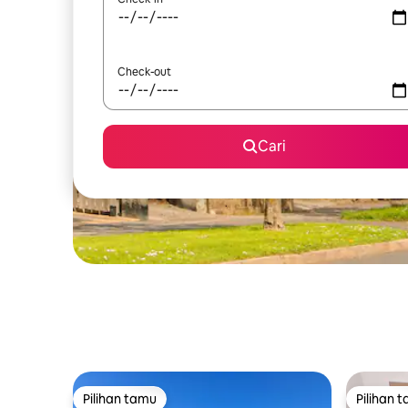
Check-out
Cari
Pilihan tamu
Pilihan 
Pilihan tamu
Pilihan 