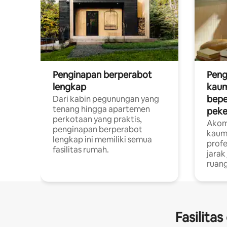
Penginapan berperabot
Peng
lengkap
kaum
bepe
Dari kabin pegunungan yang
tenang hingga apartemen
peke
perkotaan yang praktis,
Akom
penginapan berperabot
kaum
lengkap ini memiliki semua
profe
fasilitas rumah.
jarak
ruang
Fasilita