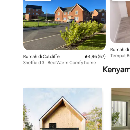
Rumah di
Tempat Be
Rumah di Catcliffe
Nilai rata-rata 4,96 dari
4,96 (67)
dengan Me
Sheffield 3 - Bed Warm Comfy home
Kenyam