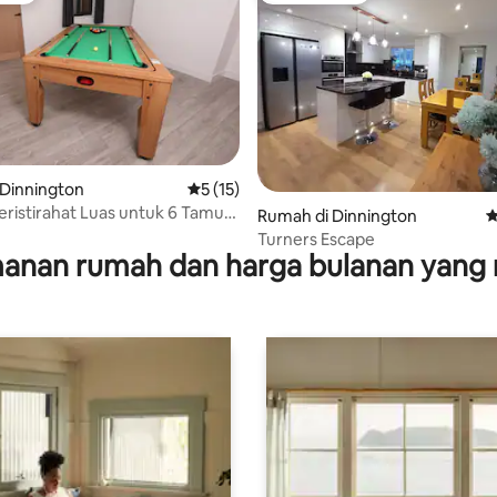
 Dinnington
Nilai rata-rata 5 dari 5, 15 ulasan
5 (15)
ristirahat Luas untuk 6 Tamu
 5, 67 ulasan
Rumah di Dinnington
N
ja Bilyard
Turners Escape
anan rumah dan harga bulanan yang 