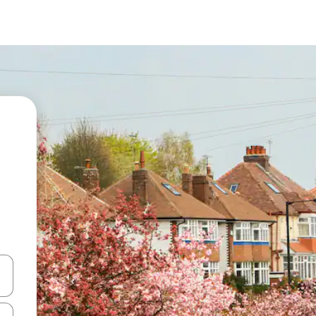
 tombol panah ke atas dan ke bawah atau jelajahi dengan sentuhan at