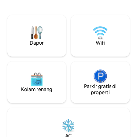
Cineplex Siem Reap
Cineplex Siem Reap - 7 km dari Pasar
Malam Angkor - 3
Malam Angkor - 30 menit berkendara
dari Bandara Inter
dari Bandara Internasional Siem Reap -
20 menit berkend
20 menit berkendara ke Angkor Wat.
Dapur
Wifi
Parkir gratis di
Kolam renang
properti
AC