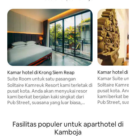
Kamar hotel di Kr
Kamar hotel di Krong Siem Reap
Kamar Suite untuk
Suite Room untuk satu pasangan
Gratis
Solitaire Kamreuk 
Solitaire Kamreuk Resort kami terletak di
pusat kota. Anda akan menyukai resor
pusat kota. Anda akan menyukai resor
kami berkat berjala
kami berkat berjalan kaki singkat dari
Pub Street, suasan
Pub Street, suasana yang luar biasa,
lingkungannya, da
lingkungannya, dan ruang outdoornya.
Lokasi premium kam
Lokasi premium kami adalah: - 1,3 km
dari Pub Street - 1
dari Pub Street - 1,2 km dari Pasar Lama -
Fasilitas populer untuk aparthotel di
1 km dari King Road
1 km dari King Road - 1,2 km dari pusat
Kamboja
Perdagangan Angko
Perdagangan Angkor - 1.3 Platinum