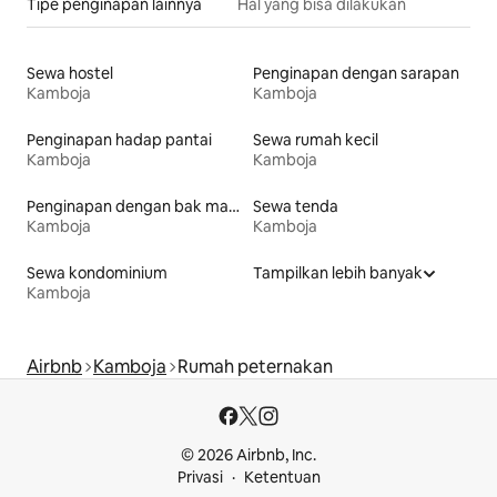
Tipe penginapan lainnya
Hal yang bisa dilakukan
Sewa hostel
Penginapan dengan sarapan
Kamboja
Kamboja
Penginapan hadap pantai
Sewa rumah kecil
Kamboja
Kamboja
Penginapan dengan bak mandi air panas
Sewa tenda
Kamboja
Kamboja
Sewa kondominium
Tampilkan lebih banyak
Kamboja
Airbnb
Kamboja
Rumah peternakan
© 2026 Airbnb, Inc.
Privasi
Ketentuan