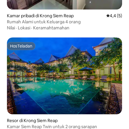
Kamar pribadi di Krong Siem Reap
Nilai rata-r
4,4 (5)
Rumah Alami untuk Keluarga 4 orang
Nilai
·
Lokasi
·
Keramahtamahan
HosTeladan
HosTeladan
Resor di Krong Siem Reap
Kamar Siem Reap Twin untuk 2 orang sarapan