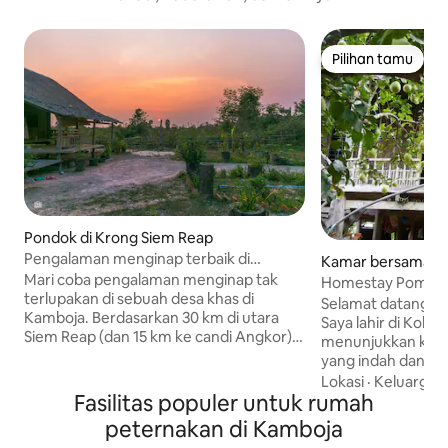
Pilihan tamu
Pilihan tamu
Pondok di Krong Siem Reap
Pengalaman menginap terbaik di
Kamar bersama di
Kamboja
Mari coba pengalaman menginap tak
cheh
Homestay Pomel
terlupakan di sebuah desa khas di
Selamat datang! 
Kamboja. Berdasarkan 30 km di utara
Saya lahir di Koh T
Siem Reap (dan 15 km ke candi Angkor)
menunjukkan kepa
saya membangun rumah khas Kamboja
yang indah dan tena
ini bersama keluarga saya. Ini
memiliki panjang 
Lokasi
·
Keluarga
·
memungkinkan pengunjung untuk
Fasilitas populer untuk rumah
bisa menjelajahi p
mendapatkan pengalaman yang indah di
kaki atau bersepe
peternakan di Kamboja
tempat yang tenang, jauh dari kota yang
tempat ini juga 