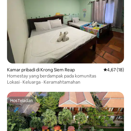
Kamar pribadi di Krong Siem Reap
Nilai rata-rata
4,67 (18)
Homestay yang berdampak pada komunitas
Lokasi
·
Keluarga
·
Keramahtamahan
HosTeladan
HosTeladan