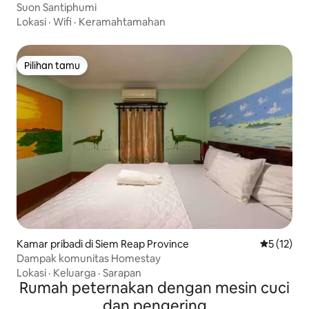
Suon Santiphumi
Lokasi
·
Wifi
·
Keramahtamahan
Pilihan tamu
Pilihan tamu
Kamar pribadi di Siem Reap Province
Nilai rata-
5 (12)
Dampak komunitas Homestay
Lokasi
·
Keluarga
·
Sarapan
Rumah peternakan dengan mesin cuci
dan pengering