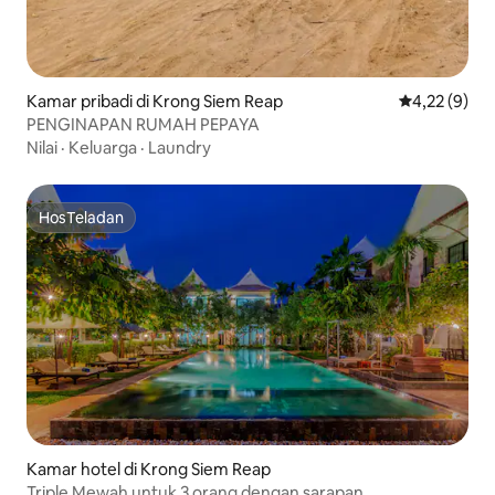
Kamar pribadi di Krong Siem Reap
Nilai rata-rat
4,22 (9)
PENGINAPAN RUMAH PEPAYA
Nilai
·
Keluarga
·
Laundry
HosTeladan
HosTeladan
Kamar hotel di Krong Siem Reap
Triple Mewah untuk 3 orang dengan sarapan