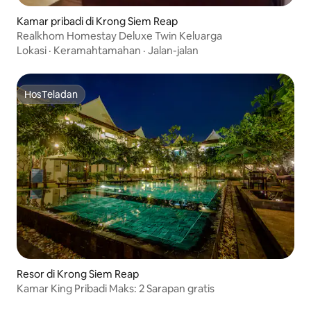
Kamar pribadi di Krong Siem Reap
Realkhom Homestay Deluxe Twin Keluarga
Lokasi
·
Keramahtamahan
·
Jalan-jalan
HosTeladan
HosTeladan
Resor di Krong Siem Reap
Kamar King Pribadi Maks: 2 Sarapan gratis