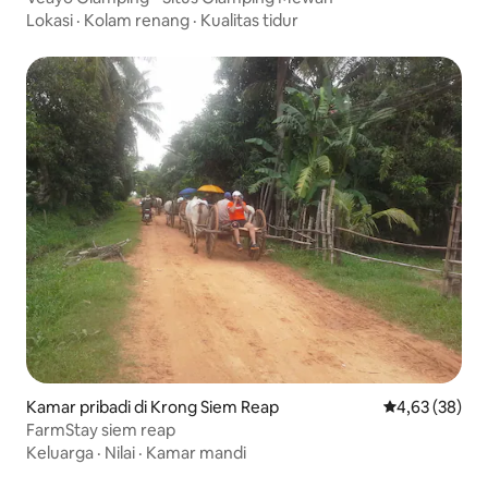
Lokasi
·
Kolam renang
·
Kualitas tidur
Kamar pribadi di Krong Siem Reap
Nilai rata-rata
4,63 (38)
FarmStay siem reap
Keluarga
·
Nilai
·
Kamar mandi