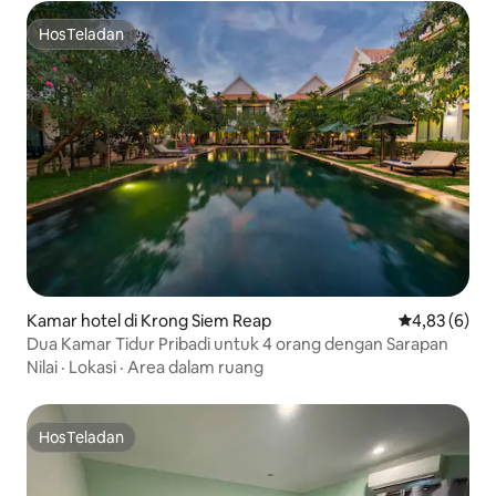
HosTeladan
HosTeladan
Kamar hotel di Krong Siem Reap
Nilai rata-rat
4,83 (6)
Dua Kamar Tidur Pribadi untuk 4 orang dengan Sarapan
Nilai
·
Lokasi
·
Area dalam ruang
HosTeladan
HosTeladan