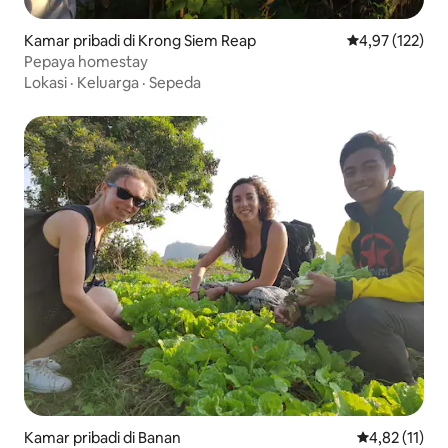
Kamar pribadi di Krong Siem Reap
Nilai rata-rata 
4,97 (122)
Pepaya homestay
Lokasi
·
Keluarga
·
Sepeda
Kamar pribadi di Banan
Nilai rata-rat
4,82 (11)