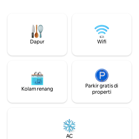
akan Anda alami untuk tinggal di tempat
sempurna untuk 
yang sama dengan penduduk desa,
menikmati pantai
membuat makanan Anda sendiri;
bagaimana kehidup
mencuci pakaian Anda & bertemu orang
ingin Anda meng
- orang yang indah dari Peaksneng.
kami dan mencicip
Warga Peaksneng akan menyambut
kami masak di sini
dengan hangat & Anda akan merasakan
menginap beberapa
Dapur
Wifi
pengalaman yang tak terlupakan.
saja. Sampai bert
Parkir gratis di
Kolam renang
properti
AC