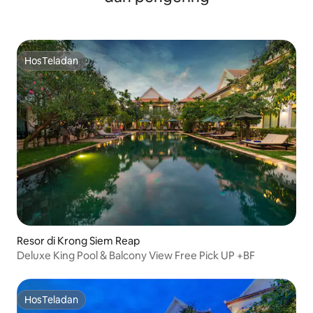
HosTeladan
HosTeladan
Resor di Krong Siem Reap
Deluxe King Pool & Balcony View Free Pick UP +BF
HosTeladan
HosTeladan