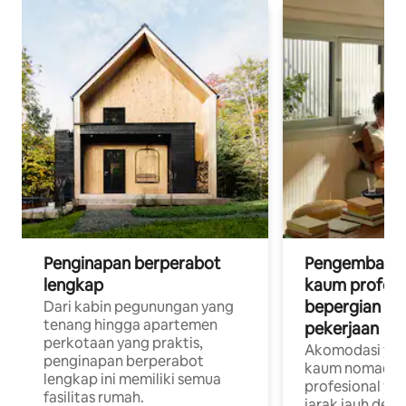
Penginapan berperabot
Pengembara d
lengkap
kaum profesi
bepergian un
Dari kabin pegunungan yang
tenang hingga apartemen
pekerjaan
perkotaan yang praktis,
Akomodasi yan
penginapan berperabot
kaum nomaden
lengkap ini memiliki semua
profesional yan
fasilitas rumah.
jarak jauh deng