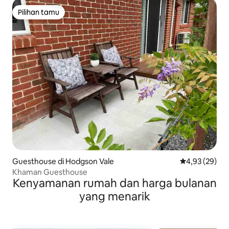
Pilihan tamu
Pilihan tamu
Guesthouse di Hodgson Vale
Nilai rata-rata
4,93 (29)
Khaman Guesthouse
Kenyamanan rumah dan harga bulanan
yang menarik