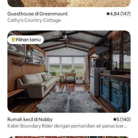
Guesthouse di Greenmount
Nilai rata-rata 
4,84 (147)
Cathy's Country Cottage
Pilihan tamu
Pilihan tamu terpopuler
Rumah kecil di Nobby
Nilai rata-ra
5 (140)
Kabin Boundary Rider dengan pemandian air panas luar
ruangan