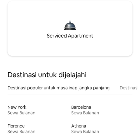
Serviced Apartment
Destinasi untuk dijelajahi
Destinasi populer untuk masa inap jangka panjang
Destinasi 
New York
Barcelona
Sewa Bulanan
Sewa Bulanan
Florence
Athena
Sewa Bulanan
Sewa Bulanan