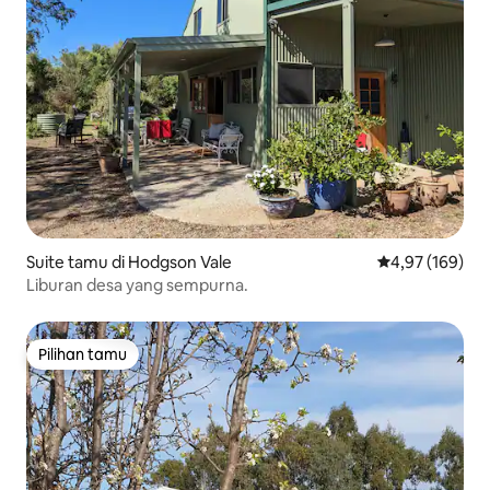
Suite tamu di Hodgson Vale
Nilai rata-rata 
4,97 (169)
Liburan desa yang sempurna.
Pilihan tamu
Pilihan tamu