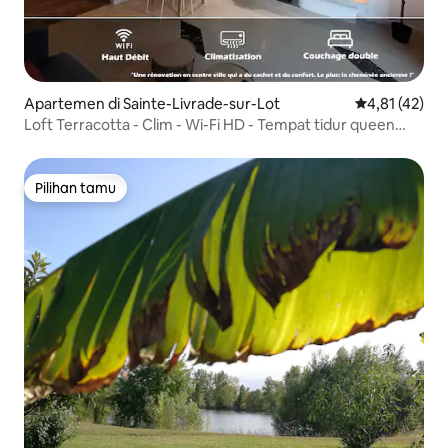
Apartemen di Sainte-Livrade-sur-Lot
Nilai rata-rata
4,81 (42)
Loft Terracotta - Clim - Wi-Fi HD - Tempat tidur queen
size yang nyaman
Pilihan tamu
Pilihan tamu