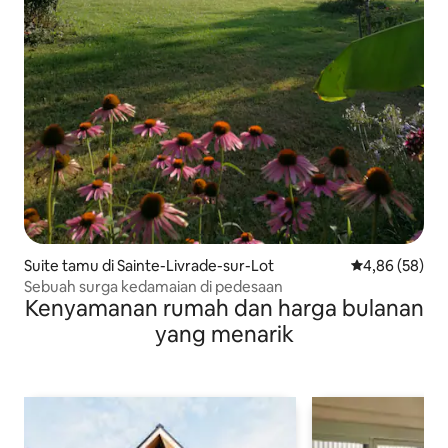
Suite tamu di Sainte-Livrade-sur-Lot
Nilai rata-rata
4,86 (58)
Sebuah surga kedamaian di pedesaan
Kenyamanan rumah dan harga bulanan
yang menarik