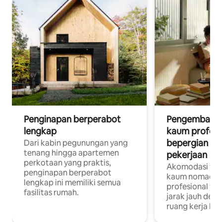
Penginapan berperabot
Pengembara d
lengkap
kaum profesi
bepergian un
Dari kabin pegunungan yang
tenang hingga apartemen
pekerjaan
perkotaan yang praktis,
Akomodasi yan
penginapan berperabot
kaum nomaden
lengkap ini memiliki semua
profesional yan
fasilitas rumah.
jarak jauh deng
ruang kerja khu