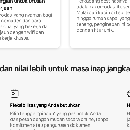
rgian untuk urusan
Terkadang destinasinya
adalah akomodasi itu sen
rjaan
Mulai dari kabin di tepi t
odasi yang nyaman bagi
hingga rumah kapal yang
 nomaden dan para
tenang, penginapan ini 
sional yang bekerja dari
dengan fitur unik.
 jauh dengan wifi dan
 kerja khusus.
s dan nilai lebih untuk masa inap jangk
Fleksibilitas yang Anda butuhkan
H
Pilih tanggal "pindah" yang pas untuk Anda
H
dan pesan dengan mudah secara online, tanpa
j
komitmen atau pengurusan dokumen
k