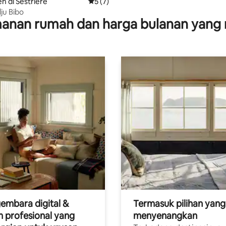
 di Sestriere
Nilai rata-rata 5 dari 5, 7 ulasan
5 (7)
ju Bibo
anan rumah dan harga bulanan yang 
embara digital &
Termasuk pilihan yang
 profesional yang
menyenangkan