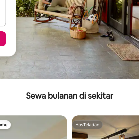
Sewa bulanan di sekitar
tamu
HosTeladan
tamu
HosTeladan