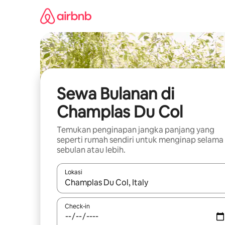
Lewatkan,
langsung
lihat
konten
Sewa Bulanan di
Champlas Du Col
Temukan penginapan jangka panjang yang
seperti rumah sendiri untuk menginap selama
sebulan atau lebih.
Lokasi
Jika hasil yang dicari tersedia, telusuri dengan
Check-in