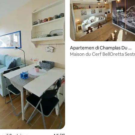
i 5, 11 ulasan
Apartemen di Champlas Du C
ol
Maison du Cerf BellOretta Sest