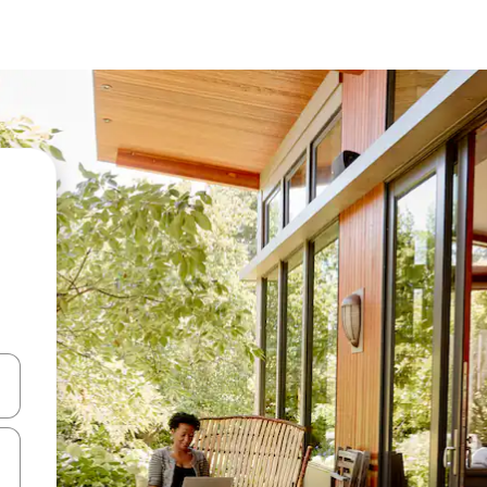
 tombol panah ke atas dan ke bawah atau jelajahi dengan sentuhan at