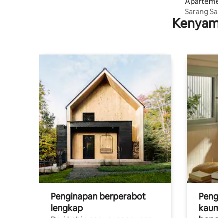
Apartemen
Sarang Sal
Kenyam
Penginapan berperabot
Peng
lengkap
kaum