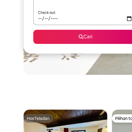
Check-out
Cari
HosTeladan
Pilihan 
HosTeladan
Pilihan 