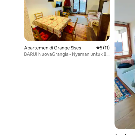
Apartemen di Grange Sises
Nilai rata-rata 5 dar
5 (11)
BARU! NuovaGrangia - Nyaman untuk 8
orang!