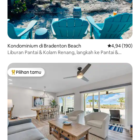
Kondominium di Bradenton Beach
Nilai rata-rata 
4,94 (190)
Liburan Pantai & Kolam Renang, langkah ke Pantai &
restoran
Pilihan tamu
Pilihan tamu terpopuler