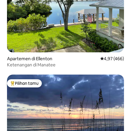
Apartemen di Ellenton
Nilai rata-rata 
4,97 (466)
Ketenangan di Manatee
Pilihan tamu
Pilihan tamu terpopuler