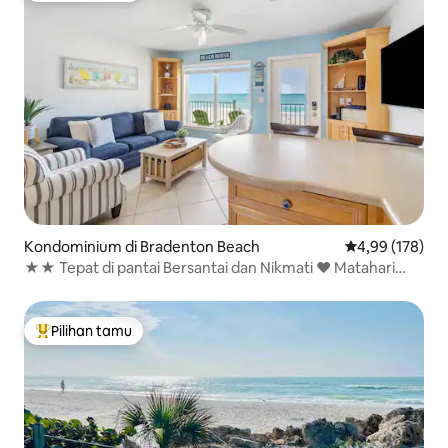
Kondominium di Bradenton Beach
Nilai rata-rata 
4,99 (178)
★★ Tepat di pantai Bersantai dan Nikmati ♥ Matahari
Terbenam!
Pilihan tamu
Pilihan tamu terpopuler