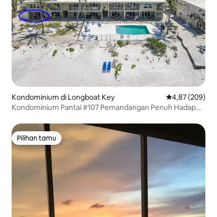
Kondominium di Longboat Key
Nilai rata-rata 
4,87 (209)
Kondominium Pantai #107 Pemandangan Penuh Hadap
Pantai
Pilihan tamu
Pilihan tamu