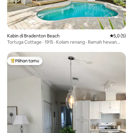
Kabin di Bradenton Beach
Nilai rata-r
5,0 (5)
Tortuga Cottage · 1915 · Kolam renang · Ramah hewan
peliharaan
Pilihan tamu
Pilihan tamu terpopuler