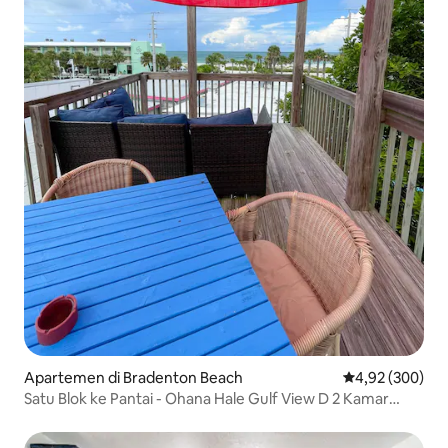
Apartemen di Bradenton Beach
Nilai rata-rata 
4,92 (300)
Satu Blok ke Pantai - Ohana Hale Gulf View D 2 Kamar
Tidur