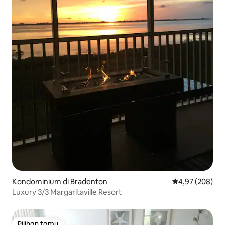
Kondominium di Bradenton
Nilai rata-rata 
4,97 (208)
Luxury 3/3 Margaritaville Resort
Pilihan tamu