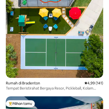
Rumah di Bradenton
Nilai rata-rata 
4,99 (141)
Tempat Beristirahat Bergaya Resor, Pickleball, Kolam
Renang Panas, Bermain.
Pilihan tamu
Pilihan tamu terpopuler