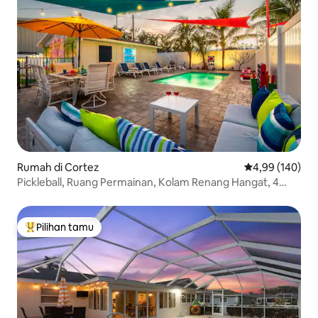
Rumah di Cortez
Nilai rata-rata 
4,99 (140)
Pickleball, Ruang Permainan, Kolam Renang Hangat, 4
Menit ke Pantai
Pilihan tamu
Pilihan tamu terpopuler