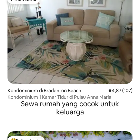
Pilihan tamu
Kondominium di Bradenton Beach
Nilai rata-rata 
4,87 (107)
Kondominium 1 Kamar Tidur di Pulau Anna Maria
Sewa rumah yang cocok untuk
keluarga