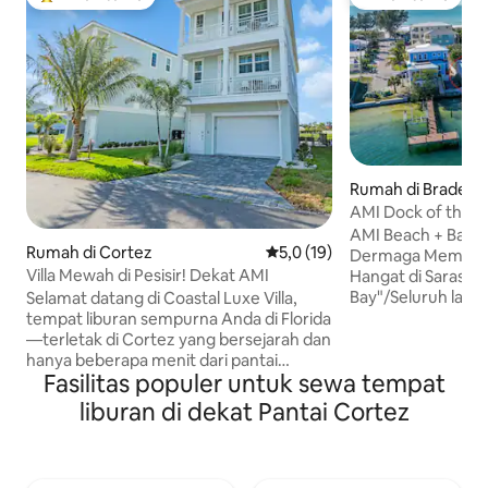
Pilihan tamu terpopuler
Pilihan tamu
Rumah di Bradent
AMI Dock of the B
Lantai 1
AMI Beach + Bay
Rumah di Cortez
Nilai rata-rata 5,0 dari 5, 19 ul
5,0 (19)
Dermaga Memanci
Villa Mewah di Pesisir! Dekat AMI
Hangat di Sarasota
Bay"/Seluruh lanta
Selamat datang di Coastal Luxe Villa,
disebut "On the Water" • Pe
tempat liburan sempurna Anda di Florida
air + burung + sat
—terletak di Cortez yang bersejarah dan
yang luar biasa! • Bersantai dengan
hanya beberapa menit dari pantai
Fasilitas populer untuk sewa tempat
lompat ikan dan b
berpasir Pulau Anna Maria. Tempat
sepanjang 1 dari h
liburan pesisir tiga lantai yang luas ini
liburan di dekat Pantai Cortez
dermaga/dermaga
menggabungkan kenyamanan modern
sebelah selatan Jemb
dengan pesona kota pantai,
ikan dan tempat pancin
menawarkan pemandangan teluk yang
renang berpemana
menakjubkan dan fasilitas tanpa batas