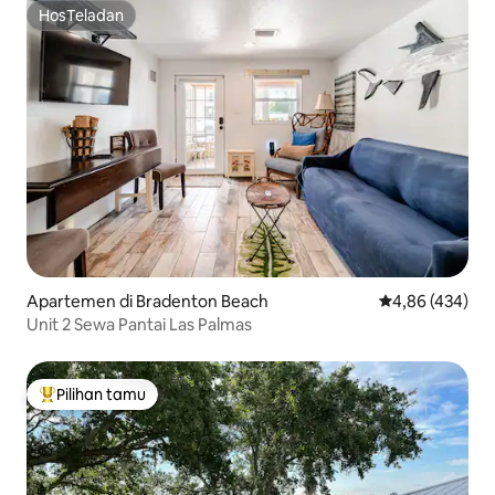
HosTeladan
HosTeladan
Apartemen di Bradenton Beach
Nilai rata-rata 
4,86 (434)
Unit 2 Sewa Pantai Las Palmas
Pilihan tamu
Pilihan tamu terpopuler