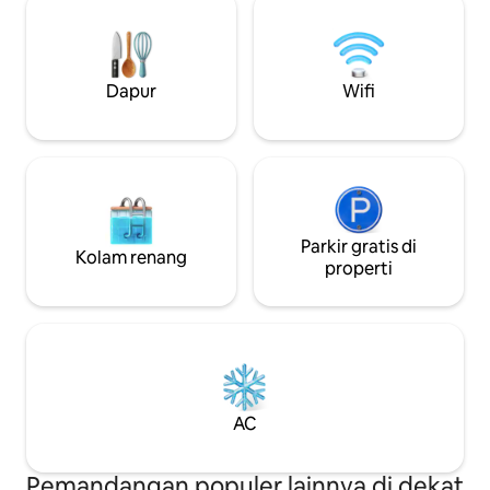
spa hanya 10 kaki dari Telu
untuk kenangan yang tak terlupakan.
blok ke restoran, 
Garasi pribadi dengan pengaturan tenis
Street/Key West. • Musik Live terdengar
meja bonus Kolam air asin hangat
di dermaga!
berkilauan dengan tempat duduk luar
Dapur
Wifi
ruangan, ruang makan, meja api, dan
pemanggang gas Akses lift yang
nyaman ke ketiga lantai
Parkir gratis di
Kolam renang
properti
AC
Pemandangan populer lainnya di dekat