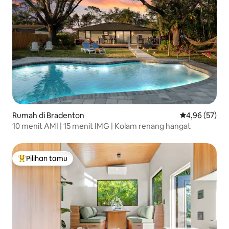
Rumah di Bradenton
Nilai rata-rata
4,96 (57)
10 menit AMI | 15 menit IMG | Kolam renang hangat
Pilihan tamu
Pilihan tamu terpopuler