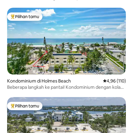
Pilihan tamu
Pilihan tamu terpopuler
Kondominium di Holmes Beach
Nilai rata-rata 
4,96 (110)
Beberapa langkah ke pantai! Kondominium dengan kolam
renang di The Terrace
Pilihan tamu
Pilihan tamu terpopuler