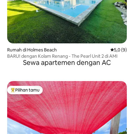
Rumah di Holmes Beach
Nilai rata-r
5,0 (9)
BARU! dengan Kolam Renang - The Pearl Unit 2 di AMI
Sewa apartemen dengan AC
Pilihan tamu
Pilihan tamu terpopuler