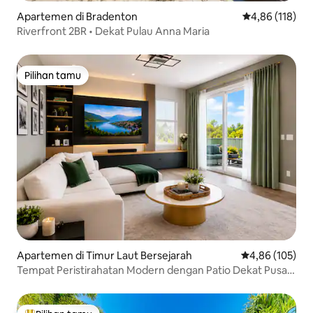
Apartemen di Bradenton
Nilai rata-rata 
4,86 (118)
Riverfront 2BR • Dekat Pulau Anna Maria
Pilihan tamu
Pilihan tamu
Apartemen di Timur Laut Bersejarah
Nilai rata-rata 
4,86 (105)
Tempat Peristirahatan Modern dengan Patio Dekat Pusat
Kota