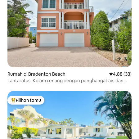
Rumah di Bradenton Beach
Nilai rata-rata
4,88 (33)
Lantai atas, Kolam renang dengan penghangat air, dan
beberapa langkah ke pantai
Pilihan tamu
Pilihan tamu terpopuler