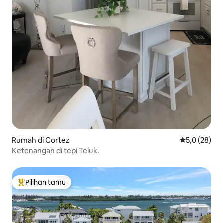
Rumah di Cortez
Nilai rata-rat
5,0 (28)
Ketenangan di tepi Teluk.
Pilihan tamu
Pilihan tamu terpopuler