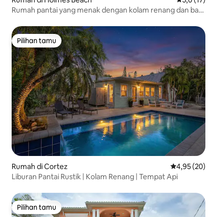
Rumah pantai yang menak dengan kolam renang dan bak
air panas!
Pilihan tamu
Pilihan tamu
Rumah di Cortez
Nilai rata-rata
4,95 (20)
Liburan Pantai Rustik | Kolam Renang | Tempat Api
Pilihan tamu
Pilihan tamu