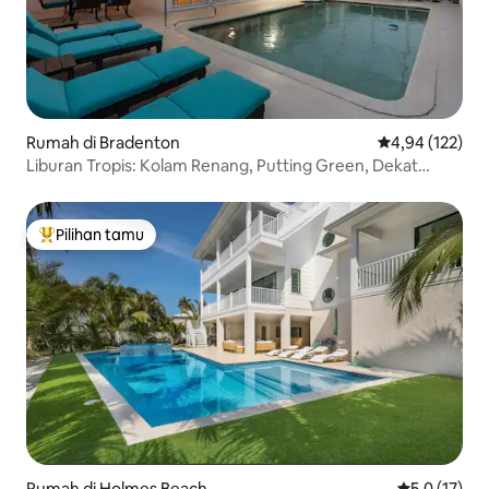
Rumah di Bradenton
Nilai rata-rata 
4,94 (122)
Liburan Tropis: Kolam Renang, Putting Green, Dekat
Pantai
Pilihan tamu
Pilihan tamu terpopuler
Rumah di Holmes Beach
Nilai rata-ra
5,0 (17)