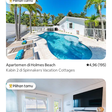
Pilihan tamu
Pilihan tamu terpopuler
Apartemen di Holmes Beach
Nilai rata-rata 
4,96 (195)
Kabin 2 di Spinnakers Vacation Cottages
Pilihan tamu
Pilihan tamu terpopuler