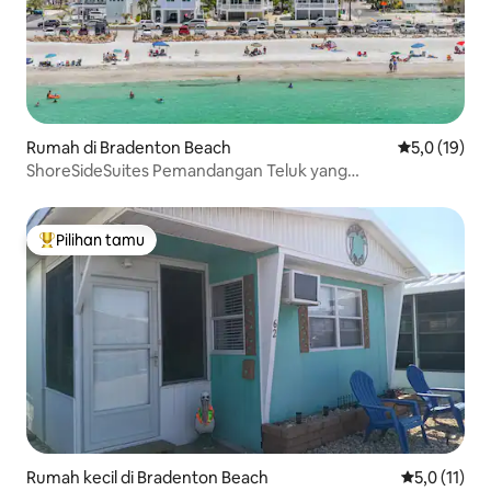
Rumah di Bradenton Beach
Nilai rata-ra
5,0 (19)
ShoreSideSuites Pemandangan Teluk yang
Menakjubkan|Beberapa Langkah ke Pantai
Pilihan tamu
Pilihan tamu terpopuler
Rumah kecil di Bradenton Beach
Nilai rata-ra
5,0 (11)