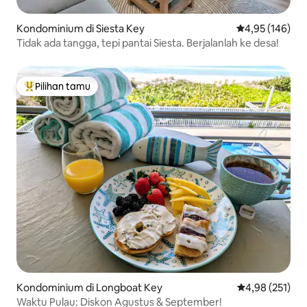
Kondominium di Siesta Key
Nilai rata-rata 
4,95 (146)
Tidak ada tangga, tepi pantai Siesta. Berjalanlah ke desa!
Pilihan tamu
Pilihan tamu terpopuler
Kondominium di Longboat Key
Nilai rata-rata 
4,98 (251)
Waktu Pulau: Diskon Agustus & September!