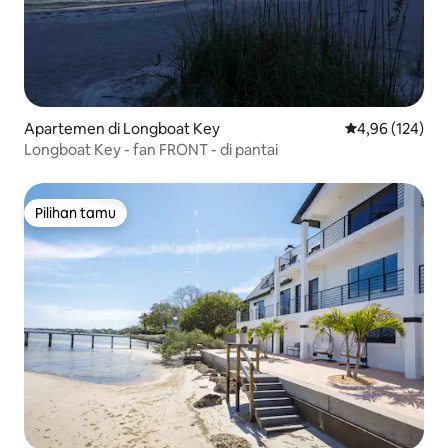
Apartemen di Longboat Key
Nilai rata-rata 
4,96 (124)
Longboat Key - fan FRONT - di pantai
Pilihan tamu
Pilihan tamu