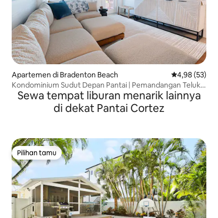
Apartemen di Bradenton Beach
Nilai rata-rata
4,98 (53)
Kondominium Sudut Depan Pantai | Pemandangan Teluk
Sewa tempat liburan menarik lainnya
Senja
di dekat Pantai Cortez
Pilihan tamu
Pilihan tamu