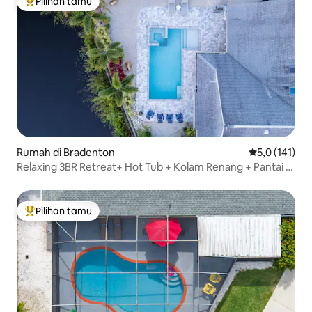
Pilihan tamu
Pilihan tamu terpopuler
Rumah di Bradenton
Nilai rata-rat
5,0 (141)
Relaxing 3BR Retreat+ Hot Tub + Kolam Renang + Pantai +
IMG
Pilihan tamu
Pilihan tamu terpopuler