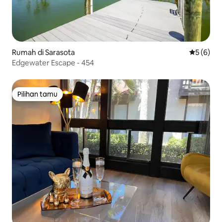
Rumah di Sarasota
Nilai rata
5 (6)
Edgewater Escape - 454
Pilihan tamu
Pilihan tamu