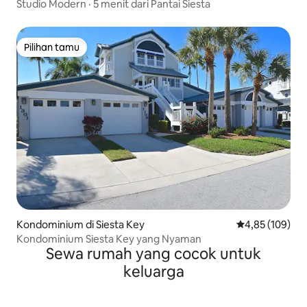
Studio Modern · 5 menit dari Pantai Siesta
Pilihan tamu
Pilihan tamu
Kondominium di Siesta Key
Nilai rata-rata 
4,85 (109)
Kondominium Siesta Key yang Nyaman
Sewa rumah yang cocok untuk
keluarga