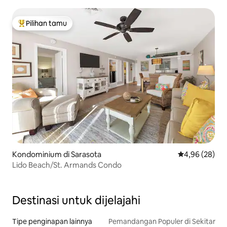
Langkah ke Pantai
Pilihan tamu
Pilihan tamu terpopuler
Kondominium di Sarasota
Nilai rata-rata
4,96 (28)
Lido Beach/St. Armands Condo
Destinasi untuk dijelajahi
Tipe penginapan lainnya
Pemandangan Populer di Sekitar