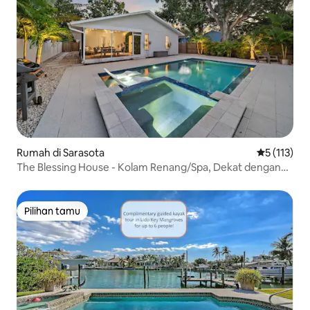
Rumah di Sarasota
Nilai rata-r
5 (113)
The Blessing House - Kolam Renang/Spa, Dekat dengan
Pantai
Pilihan tamu
Pilihan tamu