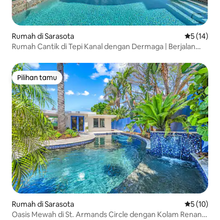
Rumah di Sarasota
Nilai rata-
5 (14)
Rumah Cantik di Tepi Kanal dengan Dermaga | Berjalan
Kaki ke Pantai!
Pilihan tamu
Pilihan tamu
Rumah di Sarasota
Nilai rata-
5 (10)
Oasis Mewah di St. Armands Circle dengan Kolam Renang