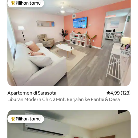
Pilihan tamu
Pilihan tamu terpopuler
Apartemen di Sarasota
Nilai rata-rata 
4,99 (123)
Liburan Modern Chic 2 Mnt. Berjalan ke Pantai & Desa
Pilihan tamu
Pilihan tamu terpopuler