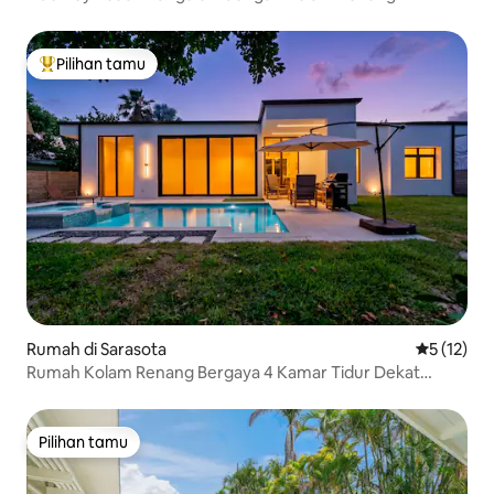
Berpemanas Pribadi!
Pilihan tamu
Pilihan tamu terpopuler
Rumah di Sarasota
Nilai rata-
5 (12)
Rumah Kolam Renang Bergaya 4 Kamar Tidur Dekat
Siesta Key "Palm Noir"
Pilihan tamu
Pilihan tamu