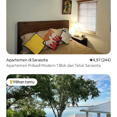
Apartemen di Sarasota
Nilai rata-rata 
4,97 (244)
Apartemen Pribadi Modern 1 Blok dari Teluk Sarasota
Pilihan tamu
Pilihan tamu terpopuler