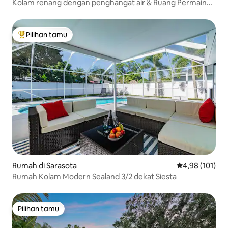
Kolam renang dengan penghangat air & Ruang Permainan
Mewah di Lido Key
Pilihan tamu
Pilihan tamu terpopuler
Rumah di Sarasota
Nilai rata-rata 
4,98 (101)
Rumah Kolam Modern Sealand 3/2 dekat Siesta
Pilihan tamu
Pilihan tamu