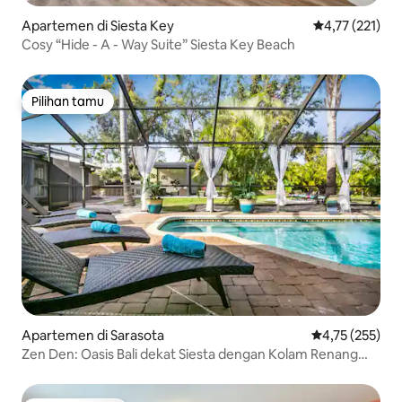
Apartemen di Siesta Key
Nilai rata-rata 
4,77 (221)
Cosy “Hide - A - Way Suite” Siesta Key Beach
Pilihan tamu
Pilihan tamu
Apartemen di Sarasota
Nilai rata-rata 
4,75 (255)
Zen Den: Oasis Bali dekat Siesta dengan Kolam Renang
dan Bak Mandi Air Panas