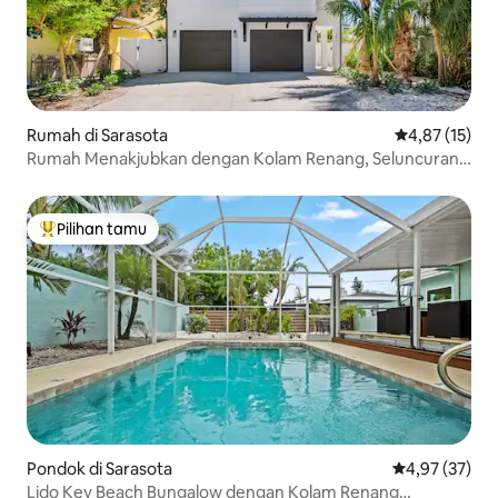
Rumah di Sarasota
Nilai rata-rata
4,87 (15)
Rumah Menakjubkan dengan Kolam Renang, Seluncuran
& Spa & Pemandangan Atap
Pilihan tamu
Pilihan tamu terpopuler
Pondok di Sarasota
Nilai rata-rata
4,97 (37)
Lido Key Beach Bungalow dengan Kolam Renang