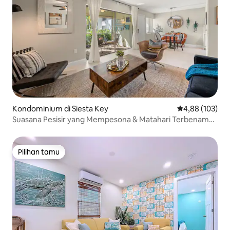
Kondominium di Siesta Key
Nilai rata-rata 
4,88 (103)
Suasana Pesisir yang Mempesona & Matahari Terbenam
yang Menakjubkan
Pilihan tamu
Pilihan tamu