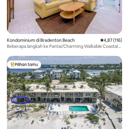
Kondominium di Bradenton Beach
Nilai rata-rata 
4,87 (116)
Beberapa langkah ke Pantai/Charming Walkable Coastal
Ctg
Pilihan tamu
Pilihan tamu terpopuler