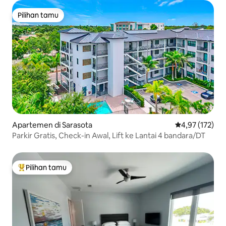
Pilihan tamu
Pilihan tamu
Apartemen di Sarasota
Nilai rata-rata 
4,97 (172)
Parkir Gratis, Check-in Awal, Lift ke Lantai 4 bandara/DT
Pilihan tamu
Pilihan tamu terpopuler