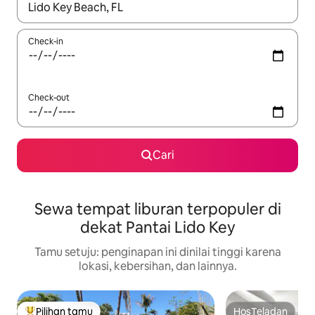
Jika hasil yang dicari tersedia, telusuri dengan tombol panah
Check-in
Check-out
Cari
Sewa tempat liburan terpopuler di
dekat Pantai Lido Key
Tamu setuju: penginapan ini dinilai tinggi karena
lokasi, kebersihan, dan lainnya.
Pilihan tamu
HosTeladan