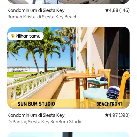
Kondominium di Siesta Key
Nilai rata-rata 
4,88 (146)
Rumah Kristal di Siesta Key Beach
Pilihan tamu
Pilihan tamu terpopuler
Kondominium di Siesta Key
Nilai rata-rata 
4,97 (390)
Di Pantai; Siesta Key SunBum Studio