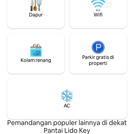
tahun, garasi. Golf, berlayar, jalan
mesin cuci/pengeri
setapak untuk berjalan kaki dan
serta tempat parkir khusu
bersepeda. Berjalan kaki ke pantai dan St
Dapur
Wifi
suasana surga!
Armand's Circle, toko, dan restoran.
Nomor Lisensi Sewa Liburan adalah 22-
00005.
Parkir gratis di
Kolam renang
properti
AC
Pemandangan populer lainnya di dekat
Pantai Lido Key