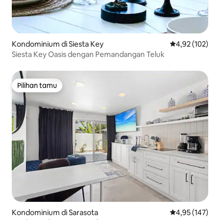
Kondominium di Siesta Key
Nilai rata-rata 
4,92 (102)
Siesta Key Oasis dengan Pemandangan Teluk
Pilihan tamu
Pilihan tamu
Kondominium di Sarasota
Nilai rata-rata 
4,95 (147)