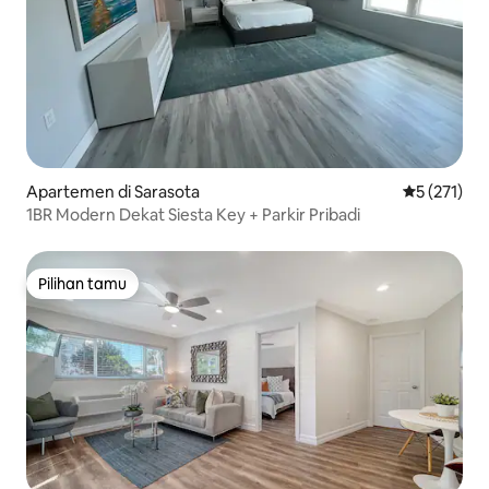
Apartemen di Sarasota
Nilai rata-r
5 (271)
1BR Modern Dekat Siesta Key + Parkir Pribadi
Pilihan tamu
Pilihan tamu