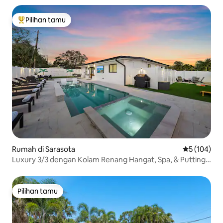
Pilihan tamu
Pilihan tamu terpopuler
Rumah di Sarasota
Nilai rata-ra
5 (104)
Luxury 3/3 dengan Kolam Renang Hangat, Spa, & Putting
Green!
Pilihan tamu
Pilihan tamu