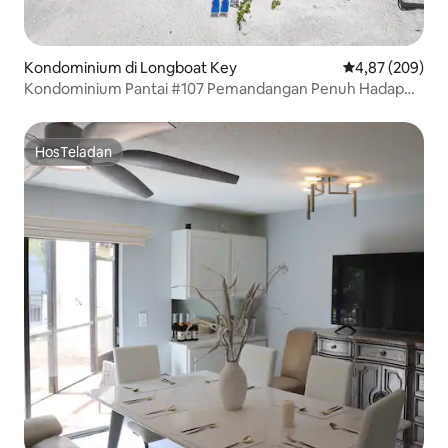
Kondominium di Longboat Key
Nilai rata-rata 
4,87 (209)
Kondominium Pantai #107 Pemandangan Penuh Hadap
Pantai
HosTeladan
HosTeladan