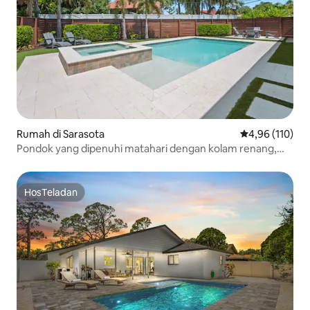
Rumah di Sarasota
Nilai rata-rata 
4,96 (110)
Pondok yang dipenuhi matahari dengan kolam renang,
berjalan kaki ke pantai
HosTeladan
HosTeladan