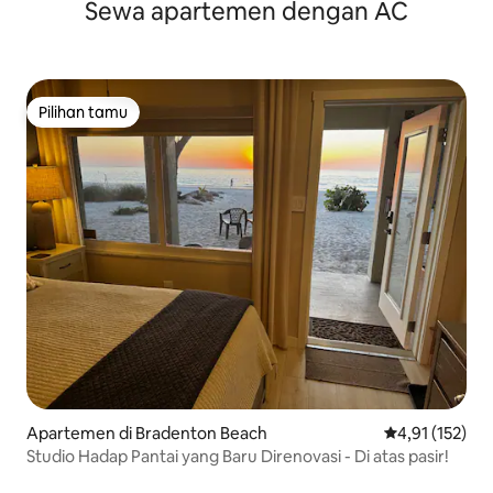
Sewa apartemen dengan AC
Pribadi
Pilihan tamu
Pilihan tamu
Apartemen di Bradenton Beach
Nilai rata-rata 
4,91 (152)
Studio Hadap Pantai yang Baru Direnovasi - Di atas pasir!