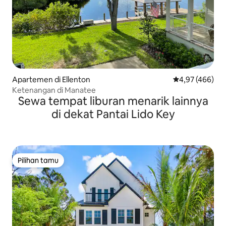
Apartemen di Ellenton
Nilai rata-rata 
4,97 (466)
Ketenangan di Manatee
Sewa tempat liburan menarik lainnya
di dekat Pantai Lido Key
Pilihan tamu
Pilihan tamu