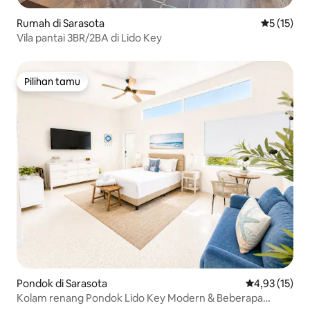
Rumah di Sarasota
Nilai rata-
5 (15)
Vila pantai 3BR/2BA di Lido Key
Pilihan tamu
Pilihan tamu
Pondok di Sarasota
Nilai rata-rata
4,93 (15)
Kolam renang Pondok Lido Key Modern & Beberapa