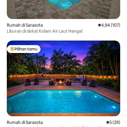
Rumah di Sarasota
Nilai rata-rata 
4,94 (107)
Liburan di dekat Kolam Air Laut Hangat
Pilihan tamu
Pilihan tamu terpopuler
Rumah di Sarasota
Nilai rata-r
5 (29)