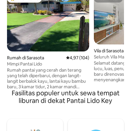
Pilihan tamu terpopuler
HosTeladan
Vila di Sarasota
Seluruh Vila Mandiri
Rumah di Sarasota
Nilai rata-rata 4,97 dari 5, 104 ul
4,97 (104)
Lido
Selamat datang di 
Mimpi Pantai Lido
lucu, luas, penuh 
Rumah pantai yang cerah dan terang
baru direnovasi. 
yang telah diperbarui, dengan langit-
menyenangkan unt
langit berbalok kayu, lantai kayu bambu
berpasir, teman, dan ke
baru, 3 kamar tidur, 2 kamar mandi
terletak 1 blok dar
Fasilitas populer untuk sewa tempat
lengkap, kamar tidur utama dengan
terkenal di dunia, 
kamar mandi en-suite, 2 tempat tidur
liburan di dekat Pantai Lido Key
St Armand's Circle
queen, 2 tempat tidur twin, dapur
ke toko kelontong
terbuka dan lapang dengan bar makan
kota Sarasota. Vila 2 kamar tidur ini bisa
dan meja untuk 6 orang lebih, peralatan
menampung hingg
baru, mesin cuci dan pengering, ruang
nyaman dan dileng
keluarga, lanai besar ber-AC sepanjang
ruangan khusus, a