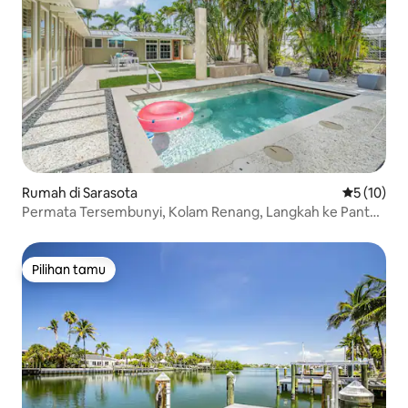
Rumah di Sarasota
Nilai rata-
5 (10)
Permata Tersembunyi, Kolam Renang, Langkah ke Pantai
dan St Armands
Pilihan tamu
Pilihan tamu