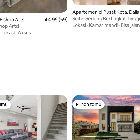
Apartemen di Pusat Kota, Dalla
Suite Gedung Bertingkat Tinggi
Bishop Arts
Nilai rata-rata 4,99 dari 5, 69 ulasan
4,99 (69)
dengan Pemandangan | Parkir 
Lokasi
·
Kamar mandi
·
Bisa jalan
hop Arts!
Renang
tap+Pemandangan+ Belanja!
·
Lokasi
·
Akses
 5, 27 ulasan
tamu
Pilihan tamu
tamu
Pilihan tamu