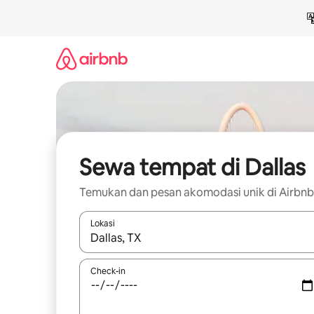
Lewatkan,
langsung
lihat
konten
Sewa tempat di Dallas
Temukan dan pesan akomodasi unik di Airbnb
Lokasi
Jika hasil yang dicari tersedia, telusuri dengan
Check-in