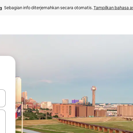
Sebagian info diterjemahkan secara otomatis. 
Tampilkan bahasa as
 tombol panah ke atas dan ke bawah atau jelajahi dengan sentuhan at