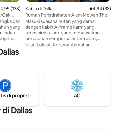
belakang
ilai rata-rata 4,99 dari 5, 138 ulasan
4,99 (138)
Kabin di Dallas
Nilai rata-rata 4,94 dar
4,94 (33)
unggun & pem
n/Oak
Rumah Peristirahatan Alam Mewah The
kota di s
Tree Frame
Masuki suasana hutan yang damai
pemanda
dengan kabin A-frame kami yang
damai & 
n indah
terinspirasi alam, yang menawarkan
sementar
begitu
perpaduan sempurna antara alam,
Bishop Ar
ajib untuk
kenyamanan, dan kemudahan.
menit dar
Nilai
·
Lokasi
·
Keramahtamahan
Dallas
Sempurna untuk wisatawan solo,
Downtow
an modern
pasangan, dan rombongan kecil - bahkan
ostalgia
hewan peliharaan! Setiap sudut tempat
lu ke masa
ini mendorong Anda untuk beristirahat,
al
merenung, dan memulihkan diri. Apa
pun acaranya—nikmati dekatnya dengan
di area
atraksi terbaik Dallas, Arlington, & Grand
at mudah
Prairie seperti Joe Pool Lake, Cedar Hill
tis di properti
AC
 Anda akan
State Park dan suaka alam, Globe Life
Field, dll. Semuanya dalam waktu 20
menit dari tempat menginap Anda.
di Dallas