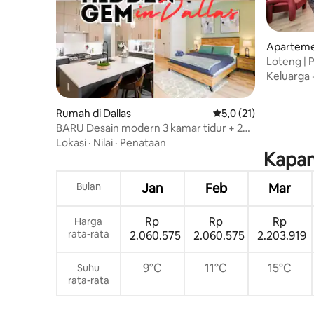
Apartemen
Loteng | 
Keluarga
Rumah di Dallas
Nilai rata-rata 5,0 dar
5,0 (21)
BARU Desain modern 3 kamar tidur + 2
ruang keluarga + parkir
Lokasi
·
Nilai
·
Penataan
Kapan
Bulan
Jan
Feb
Mar
Rp
Rp
Rp
Harga
rata-rata
2.060.575
2.060.575
2.203.919
9°C
11°C
15°C
Suhu
rata-rata