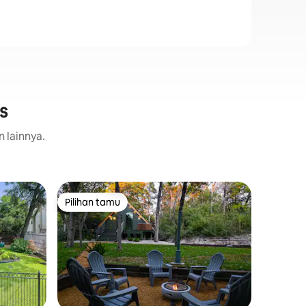
s
n lainnya.
Rumah di 
Pilihan tamu
Pilihan
Pilihan tamu
Pilihan
Rumah Po
Menakjub
Akses ho
tetapi ke
modern a
ini deng
puncak p
Nilai
·
Lok
dalam/lua
Bersantap