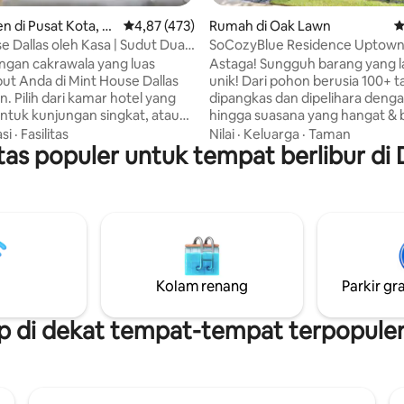
5, 278 ulasan
 di Pusat Kota, D
Nilai rata-rata 4,87 dari 5, 473 ulasan
4,87 (473)
Rumah di Oak Lawn
N
e Dallas oleh Kasa | Sudut Dua
SoCozyBlue Residence Uptow
dur
Lawn oleh SoCozyLuxe
gan cakrawala yang luas
Astaga! Sungguh barang yang langka dan
t Anda di Mint House Dallas
unik! Dari pohon berusia 100+ tahun yang
 Pilih dari kamar hotel yang
dipangkas dan dipelihara denga
tuk kunjungan singkat, atau
hingga suasana yang hangat & 
 luas yang dilengkapi dengan
nyaman di interior, tempat ini w
si
·
Fasilitas
Nilai
·
Keluarga
·
Taman
kap dan fasilitas cuci di dalam
itas populer untuk tempat berlibur di 
menginap! Dibangun pada tahun 1925
k masa inap yang lebih lama.
dan dikurasi untuk kenyaman
kses eksklusif ke Tower Club
saat ini sambil menyelaraskan n
t kebugaran. Akomodasi kami
dari sekilas kembali ke masa la
dukung teknologi menawarkan
lalu di mana karakter arsitektur
mandiri pukul 16.00 dengan
penting! Dipugar dengan indah ke
s di lokasi yang tersedia
kemegahan semula & berlokasi 
 tertentu. Selain itu, layanan
Oak Lawn & Uptown yang sang
Kolam renang
Parkir gra
is Virtual 24/7 dapat diakses
untuk berjalan kaki di Dallas ...
onsel, termasuk dukungan
tahu bahwa Anda telah tiba!
lui SMS.
 di dekat tempat-tempat terpopuler 