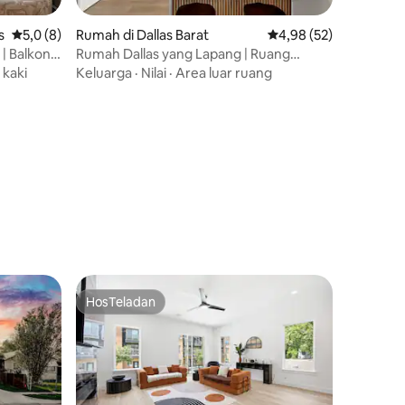
s
Nilai rata-rata 5,0 dari 5, 8 ulasan
5,0 (8)
Rumah di Dallas Barat
Nilai rata-rata 4,98 dar
4,98 (52)
 | Balkon
Rumah Dallas yang Lapang | Ruang
& Kolam
Permainan • Kolam renang
 kaki
Keluarga
·
Nilai
·
Area luar ruang
HosTeladan
HosTeladan