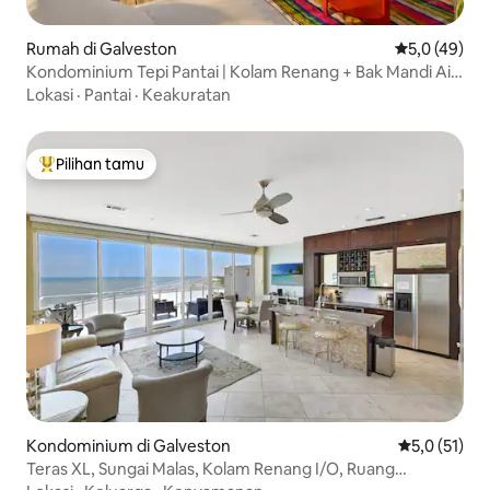
Rumah di Galveston
Nilai rata-rat
5,0 (49)
Kondominium Tepi Pantai | Kolam Renang + Bak Mandi Air
Panas | Pemandangan
Lokasi
·
Pantai
·
Keakuratan
Pilihan tamu
Pilihan tamu terpopuler
Kondominium di Galveston
Nilai rata-ra
5,0 (51)
Teras XL, Sungai Malas, Kolam Renang I/O, Ruang
Permainan, Spa