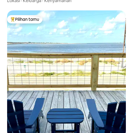
Lokasi
·
Keluarga
·
Kenyamanan
Pilihan tamu
Pilihan tamu terpopuler