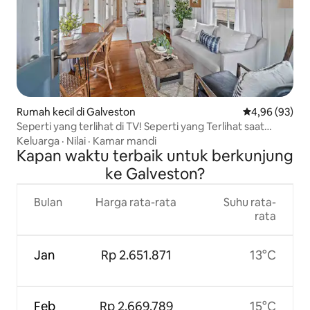
Rumah kecil di Galveston
Nilai rata-rata
4,96 (93)
Seperti yang terlihat di TV! Seperti yang Terlihat saat
Memulihkan Galveston
Keluarga
·
Nilai
·
Kamar mandi
Kapan waktu terbaik untuk berkunjung
ke Galveston?
Bulan
Harga rata-rata
Suhu rata-
rata
Jan
Rp 2.651.871
13°C
Feb
Rp 2.669.789
15°C