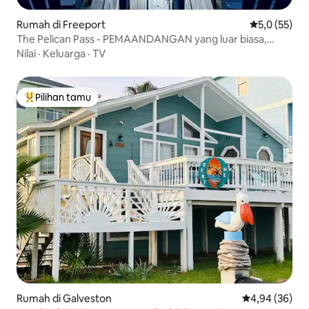
Rumah di Freeport
Nilai rata-rat
5,0 (55)
The Pelican Pass - PEMAANDANGAN yang luar biasa,
ramah hewan peliharaan!
Nilai
·
Keluarga
·
TV
Pilihan tamu
Pilihan tamu terpopuler
Rumah di Galveston
Nilai rata-rata
4,94 (36)