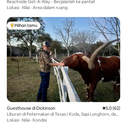
Beachside Get-A-Way - Berjalanlah ke pantai!
Lokasi
·
Nilai
·
Area dalam ruang
Pilihan tamu
Pilihan tamu terpopuler
Guesthouse di Dickinson
Nilai rata-rat
5,0 (62)
Liburan di Peternakan di Texas | Kuda, Sapi Longhorn, dan
Ketenangan
Lokasi
·
Nilai
·
Kondisi