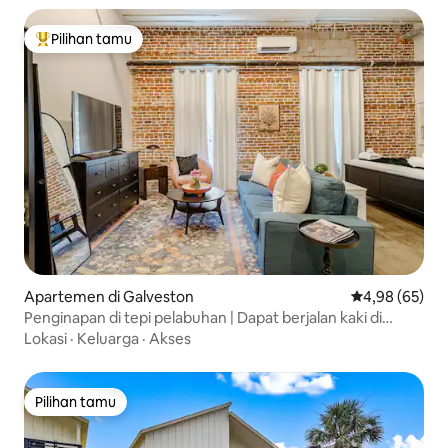
Pilihan tamu
Pilihan tamu terpopuler
Apartemen di Galveston
Nilai rata-rata
4,98 (65)
Penginapan di tepi pelabuhan | Dapat berjalan kaki di
Strand District
Lokasi
·
Keluarga
·
Akses
Pilihan tamu
Pilihan tamu