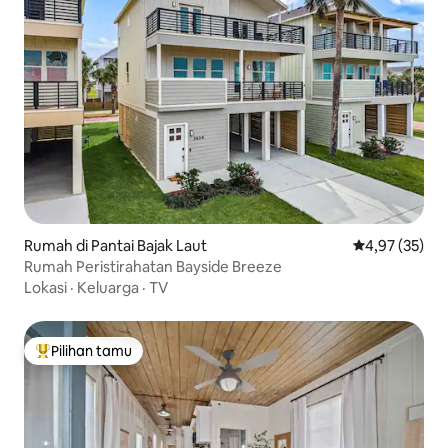
Rumah di Pantai Bajak Laut
Nilai rata-rata
4,97 (35)
Rumah Peristirahatan Bayside Breeze
Lokasi
·
Keluarga
·
TV
Pilihan tamu
Pilihan tamu terpopuler