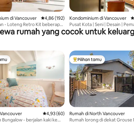
5, 346 ulasan
ium di Vancouver
Nilai rata-rata 4,86 dari 5, 192 ulasan
4,86 (192)
Kondominium di Vancouver
N
 an - Loteng Retro Kit beberapa
Pusat Kota | Seni | Desain | P
ewa rumah yang cocok untuk keluar
ri pantai!
| AC| FIFA+
tamu
Pilihan tamu
tamu
Pilihan tamu terpopuler
 Vancouver
Nilai rata-rata 4,93 dari 5, 60 ulasan
4,93 (60)
Rumah di North Vancouver
h Bungalow - berjalan kaki ke
Rumah lorong di dekat Grouse
5, 127 ulasan
au pusat kota!