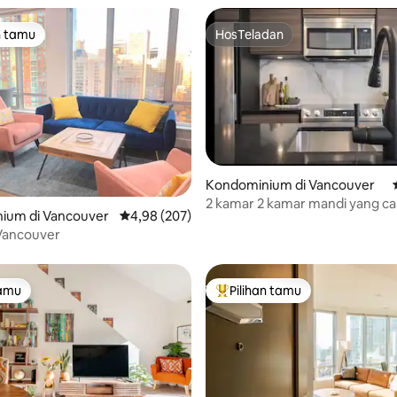
n tamu
HosTeladan
tamu terpopuler
HosTeladan
Kondominium di Vancouver
 5, 101 ulasan
2 kamar 2 kamar mandi yang ca
ium di Vancouver
Nilai rata-rata 4,98 dari 5, 207 ulasan
4,98 (207)
Lokasi TERBAIK + Kolam renang
Vancouver
tamu
Pilihan tamu
tamu
Pilihan tamu terpopuler