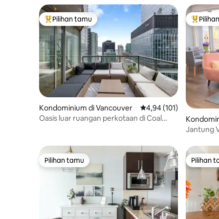
Pilihan tamu
Piliha
Pilihan tamu terpopuler
Pilihan 
Kondominium di Vancouver
Nilai rata-rata 4,94 dari
4,94 (101)
Oasis luar ruangan perkotaan di Coal
Kondomin
Harbour
Jantung 
Pilihan tamu
Pilihan 
Pilihan tamu
Pilihan 