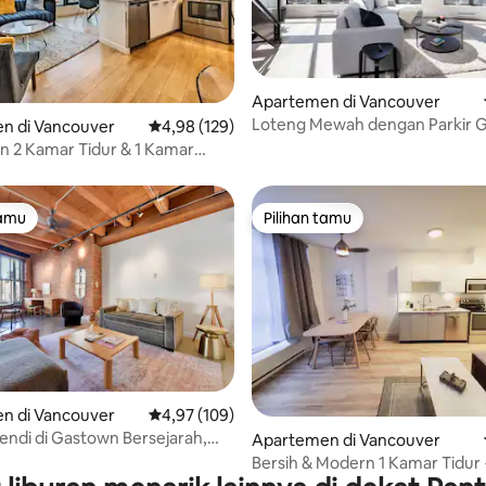
Apartemen di Vancouver
Loteng Mewah dengan Parkir Gr
 5, 112 ulasan
n di Vancouver
Nilai rata-rata 4,98 dari 5, 129 ulasan
4,98 (129)
dekat Yaletown
 2 Kamar Tidur & 1 Kamar
mandangan Luar Biasa!
tamu
Pilihan tamu
tamu
Pilihan tamu
5, 142 ulasan
n di Vancouver
Nilai rata-rata 4,97 dari 5, 109 ulasan
4,97 (109)
endi di Gastown Bersejarah,
Apartemen di Vancouver
r
Bersih & Modern 1 Kamar Tidur 
Lokasi Utama