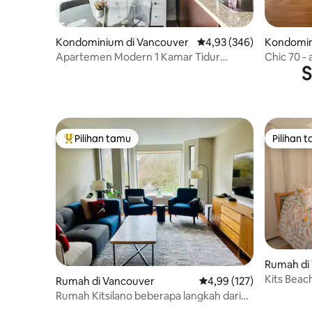
Kondominium di Vancouver
Nilai rata-rata 4,93 dari 
4,93 (346)
Kondomin
Apartemen Modern 1 Kamar Tidur
Chic 70 -
S
dengan AC (Lisensi # 26-160337)
langkah da
Pilihan tamu
Pilihan 
Pilihan tamu terpopuler
Pilihan 
Rumah di
Kits Beac
Rumah di Vancouver
Nilai rata-rata 4,99 dari 
4,99 (127)
pantai at
Rumah Kitsilano beberapa langkah dari
laut - Khusus Dewasa