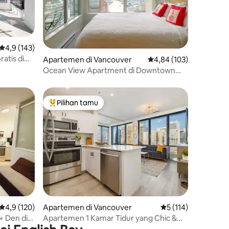
Nilai rata-rata 4,9 dari 5, 143 ulasan
4,9 (143)
atis di
Apartemen di Vancouver
Nilai rata-rata 4,84 dari
4,84 (103)
Ocean View Apartment di Downtown
Vancouver
Pilihan tamu
Pilihan tamu terpopuler
Nilai rata-rata 4,9 dari 5, 120 ulasan
4,9 (120)
Apartemen di Vancouver
Nilai rata-rata 5 dari
5 (114)
+ Den di
Apartemen 1 Kamar Tidur yang Chic &
Terletak di Pusat Kota dengan