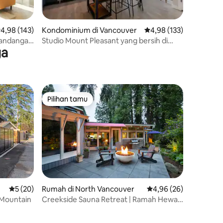
ilai rata-rata 4,98 dari 5, 143 ulasan
4,98 (143)
Kondominium di Vancouver
Nilai rata-rata 4,98 dari
4,98 (133)
emandangan
Studio Mount Pleasant yang bersih di
ga
lokasi utama & AC
Pilihan tamu
Pilihan tamu
Nilai rata-rata 5 dari 5, 20 ulasan
5 (20)
Rumah di North Vancouver
Nilai rata-rata 4,96 dar
4,96 (26)
 Mountain
Creekside Sauna Retreat | Ramah Hewan
Peliharaan