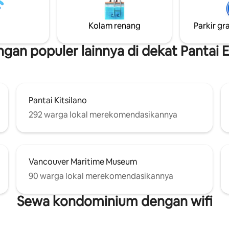
y, dinding laut, dan kafe-kafe di
semarak, Anda hanya beberapa
eet, dengan Yaletown, Robson,
dari restoran, bar, dan toko but
ain berada di dekatnya. Tempat
Kolam renang
Parkir gra
di Vancouver. Dan Skytrain han
ai dan bergaya untuk dua
berjarak 7 menit berjalan kaki. Di mana
/Pitch&Putt
ami senang menyambut Anda!
gaya modern memenuhi kehan
an populer lainnya di dekat Pantai E
yang nyaman, kami menantika
kedatangan Anda!
Pantai Kitsilano
292 warga lokal merekomendasikannya
Vancouver Maritime Museum
90 warga lokal merekomendasikannya
Sewa kondominium dengan wifi