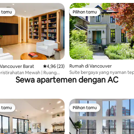
n tamu
Pilihan tamu
tamu terpopuler
Pilihan tamu
ri 5, 5 ulasan
Rumah di Vancouver
 Vancouver Barat
Nilai rata-rata 4,96 dari 5, 23 ulasan
4,96 (23)
Suite bergaya yang nyaman tep
ristirahatan Mewah | Ruang
Sewa apartemen dengan AC
samping UBC
a, & Bioskop Pribadi
n tamu
Pilihan tamu
tamu terpopuler
Pilihan tamu