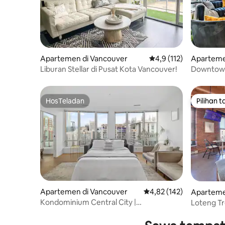
Apartemen di Vancouver
Nilai rata-rata 4,9 dari
4,9 (112)
Aparteme
Liburan Stellar di Pusat Kota Vancouver!
Downtown
Mandi! Pe
HosTeladan
Pilihan 
HosTeladan
Pilihan 
Apartemen di Vancouver
Nilai rata-rata 4,82 dari 
4,82 (142)
Aparteme
Kondominium Central City |
Loteng Tr
Pemandangan, AC, Nespresso, W/D
Vancouve