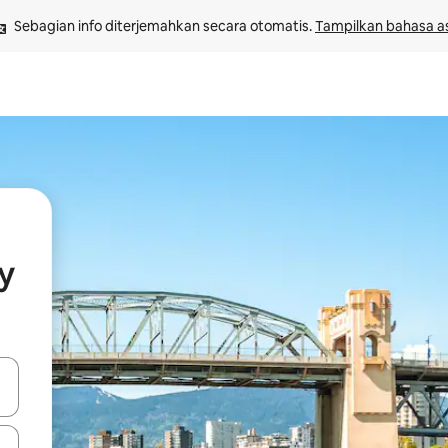
Sebagian info diterjemahkan secara otomatis. 
Tampilkan bahasa as
y
 tombol panah ke atas dan ke bawah atau jelajahi dengan sentuhan at