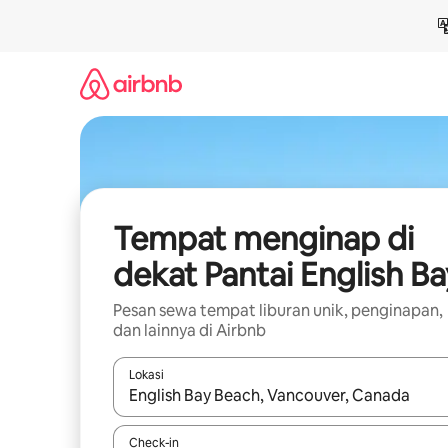
Lewatkan,
langsung
lihat
konten
Tempat menginap di
dekat Pantai English Ba
Pesan sewa tempat liburan unik, penginapan,
dan lainnya di Airbnb
Lokasi
Jika hasil yang dicari tersedia, telusuri dengan
Check-in