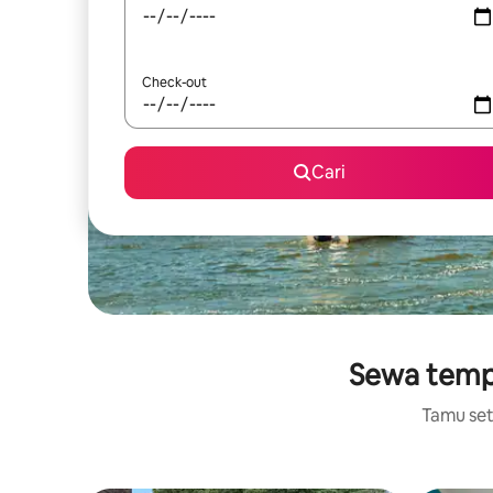
Check-out
Cari
Sewa tempa
Tamu setu