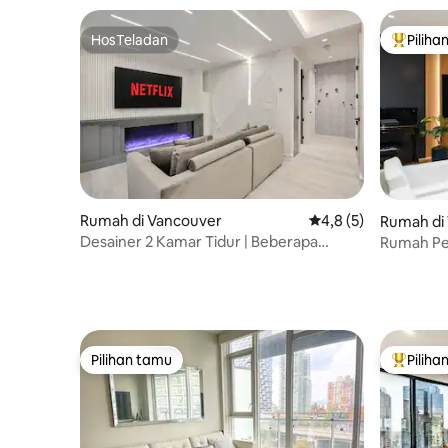
HosTeladan
Piliha
HosTeladan
Pilihan 
Rumah di Vancouver
Nilai rata-rata 4,8 da
4,8 (5)
Rumah di
Desainer 2 Kamar Tidur | Beberapa
Rumah Pe
Langkah ke Sunset Beach | Tempat Tidur
Uap, Saun
King
Pilihan tamu
Piliha
Pilihan tamu
Pilihan 