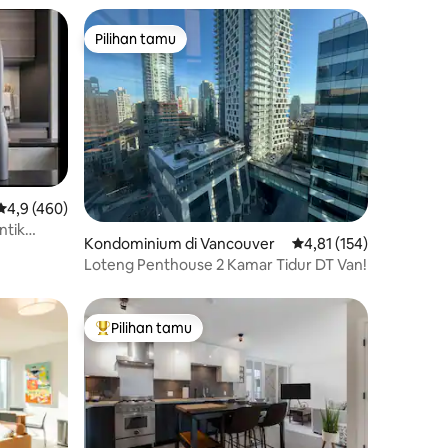
Pilihan tamu
Pilihan tamu
Nilai rata-rata 4,9 dari 5, 460 ulasan
4,9 (460)
ntik
Kondominium di Vancouver
Nilai rata-rata 4,81 dari
4,81 (154)
 + Pantai
Loteng Penthouse 2 Kamar Tidur DT Van!
Pilihan tamu
Pilihan tamu terpopuler