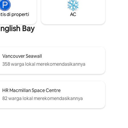
 langkah
berbelanja di teluk. TV Wifi dengan
ik terbaik
Firestick. Tempat tidur queen. Harap
tis di properti
AC
ya
perhatikan bahwa lokasi kami berjarak 45
menit berjalan kaki menanjak dari feri.
gatan
Kami sarankan Anda membawa
nglish Bay
n
kendaraan. Tidak ideal untuk anak-anak
BL#00000770
Vancouver Seawall
358 warga lokal merekomendasikannya
HR Macmillan Space Centre
82 warga lokal merekomendasikannya