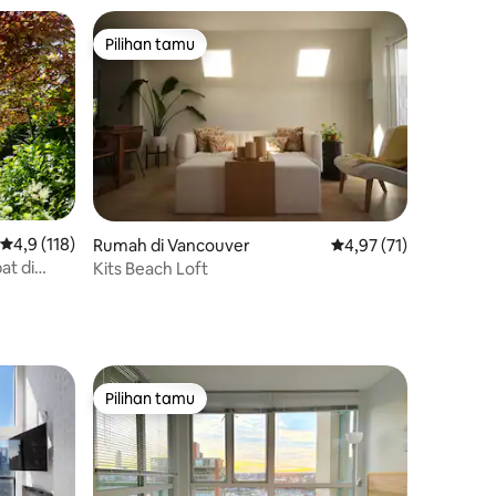
Pilihan tamu
Pilihan tamu
Nilai rata-rata 4,9 dari 5, 118 ulasan
4,9 (118)
Rumah di Vancouver
Nilai rata-rata 4,97 dar
4,97 (71)
at di
Kits Beach Loft
Pilihan tamu
Pilihan tamu