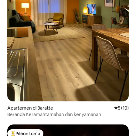
Apartemen di Baratte
Nilai rata-
5 (10)
Beranda Keramahtamahan dan kenyamanan
Pilihan tamu