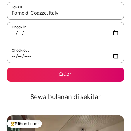
Lokasi
Jika hasil yang dicari tersedia, telusuri dengan tombol panah
Check-in
Check-out
Cari
Sewa bulanan di sekitar
Pilihan tamu
Pilihan tamu terpopuler