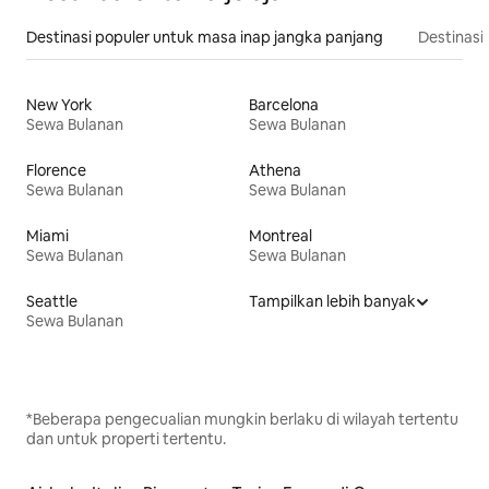
Destinasi populer untuk masa inap jangka panjang
Destinasi 
New York
Barcelona
Sewa Bulanan
Sewa Bulanan
Florence
Athena
Sewa Bulanan
Sewa Bulanan
Miami
Montreal
Sewa Bulanan
Sewa Bulanan
Seattle
Tampilkan lebih banyak
Sewa Bulanan
*Beberapa pengecualian mungkin berlaku di wilayah tertentu
dan untuk properti tertentu.