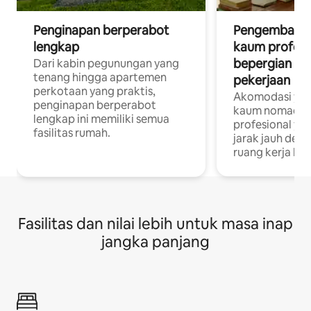
Penginapan berperabot
Pengembara d
lengkap
kaum profesi
bepergian un
Dari kabin pegunungan yang
tenang hingga apartemen
pekerjaan
perkotaan yang praktis,
Akomodasi yan
penginapan berperabot
kaum nomaden
lengkap ini memiliki semua
profesional yan
fasilitas rumah.
jarak jauh deng
ruang kerja khu
Fasilitas dan nilai lebih untuk masa inap
jangka panjang