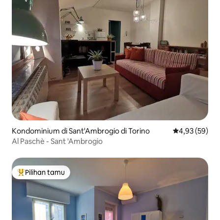
Kondominium di Sant'Ambrogio di Torino
Nilai rata-rata
4,93 (59)
Al Paschè - Sant 'Ambrogio
Pilihan tamu
Pilihan tamu terpopuler