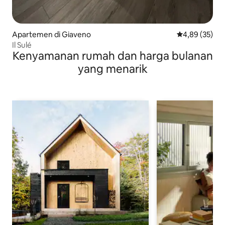
Apartemen di Giaveno
Nilai rata-rata
4,89 (35)
Il Sulé
Kenyamanan rumah dan harga bulanan
yang menarik