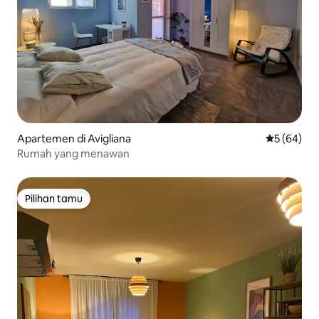
Apartemen di Avigliana
Nilai rata-r
5 (64)
Rumah yang menawan
Pilihan tamu
Pilihan tamu