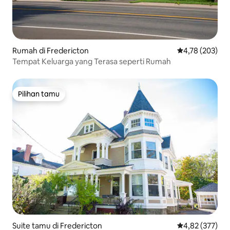
Rumah di Fredericton
Nilai rata-rata 
4,78 (203)
Tempat Keluarga yang Terasa seperti Rumah
Pilihan tamu
Pilihan tamu
Suite tamu di Fredericton
Nilai rata-rata 
4,82 (377)