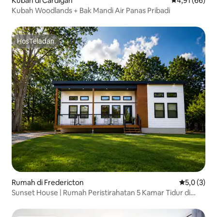
Kubah di Cardigan
Nilai rata-rata
4,91 (66)
Kubah Woodlands + Bak Mandi Air Panas Pribadi
HosTeladan
HosTeladan
Rumah di Fredericton
Nilai rata-r
5,0 (3)
Sunset House | Rumah Peristirahatan 5 Kamar Tidur di
Kota dekat Trail