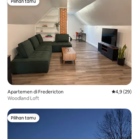
Pilihan tamu
Pilihan tamu
Apartemen di Fredericton
Nilai rata-rat
4,9 (29)
Woodland Loft
Pilihan tamu
Pilihan tamu