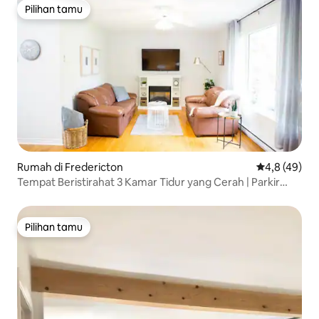
Pilihan tamu
Pilihan tamu
Rumah di Fredericton
Nilai rata-rat
4,8 (49)
Tempat Beristirahat 3 Kamar Tidur yang Cerah | Parkir
Gratis & Halaman Pribadi
Pilihan tamu
Pilihan tamu