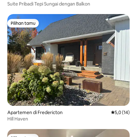
Suite Pribadi Tepi Sungai dengan Balkon
Pilihan tamu
Pilihan tamu
Apartemen di Fredericton
Nilai rata-ra
5,0 (14)
Hill Haven