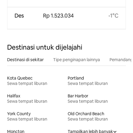
Des
Rp 1.523.034
-1°C
Destinasi untuk dijelajahi
Destinasi di sekitar
Tipe penginapan lainnya
Pemandangan
Kota Quebec
Portland
Sewa tempat liburan
Sewa tempat liburan
Halifax
Bar Harbor
Sewa tempat liburan
Sewa tempat liburan
York County
Old Orchard Beach
Sewa tempat liburan
Sewa tempat liburan
Moncton
Tampilkan lebih banyak