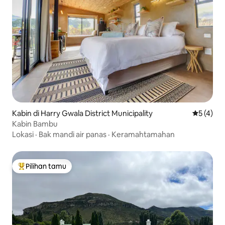
Kabin di Harry Gwala District Municipality
Nilai rata
5 (4)
Kabin Bambu
Lokasi
·
Bak mandi air panas
·
Keramahtamahan
Pilihan tamu
Pilihan tamu terpopuler