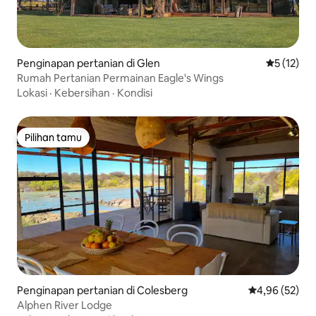
Penginapan pertanian di Glen
Nilai rata-
5 (12)
Rumah Pertanian Permainan Eagle's Wings
Lokasi
·
Kebersihan
·
Kondisi
Pilihan tamu
Pilihan tamu
Penginapan pertanian di Colesberg
Nilai rata-rata
4,96 (52)
Alphen River Lodge