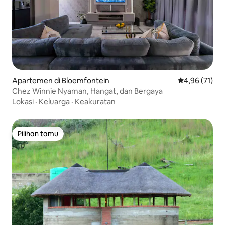
Apartemen di Bloemfontein
Nilai rata-rata
4,96 (71)
Chez Winnie Nyaman, Hangat, dan Bergaya
Lokasi
·
Keluarga
·
Keakuratan
Pilihan tamu
Pilihan tamu