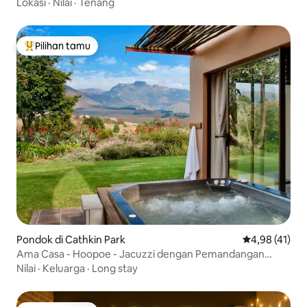
Lokasi
·
Nilai
·
Tenang
Pilihan tamu
Pilihan tamu terpopuler
Pondok di Cathkin Park
Nilai rata-rata
4,98 (41)
Ama Casa - Hoopoe - Jacuzzi dengan Pemandangan
Gunung
Nilai
·
Keluarga
·
Long stay