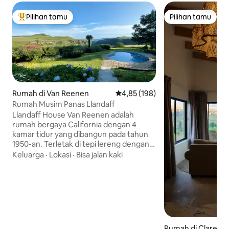
Pilihan tamu
Pilihan tamu
Pilihan tamu terpopuler
Pilihan tamu
Rumah di Van Reenen
Nilai rata-rata 4,85 dari 5, 198 ul
4,85 (198)
Rumah Musim Panas Llandaff
Llandaff House Van Reenen adalah
rumah bergaya California dengan 4
kamar tidur yang dibangun pada tahun
1950-an. Terletak di tepi lereng dengan
pemandangan yang luar biasa. Bersantai
Keluarga
·
Lokasi
·
Bisa jalan kaki
selama berhari-hari di depan perapian
besar, atau berkeliling dan menjelajah.
Mulailah liburan Anda di sini dalam
perjalanan ke pantai atau temui teman-
teman di tengah perjalanan dari JHB &
Durban untuk liburan atau perayaan,
atau pernikahan di gereja kecil di ujung
Rumah di Clarens