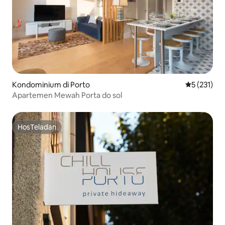
Kondominium di Porto
Nilai rata-r
5 (231)
Apartemen Mewah Porta do sol
HosTeladan
HosTeladan