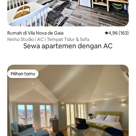
Rumah di Vila Nova de Gaia
Nilai rata-rata 
4,96 (163)
Ninho Studio | AC | Tempat Tidur & Sofa
Sewa apartemen dengan AC
Pilihan tamu
Pilihan tamu