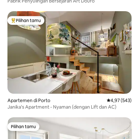
Pabrik Penyulingan Bersejarah Art Douro
Pilihan tamu
Pilihan tamu terpopuler
Apartemen di Porto
Nilai rata-rata 
4,97 (543)
Janika's Apartment - Nyaman (dengan Lift dan AC)
Pilihan tamu
Pilihan tamu