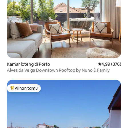
Kamar loteng di Porto
Nilai rata-rata 
4,99 (376)
Alves da Veiga Downtown Rooftop by Nuno & Family
Pilihan tamu
Pilihan tamu terpopuler