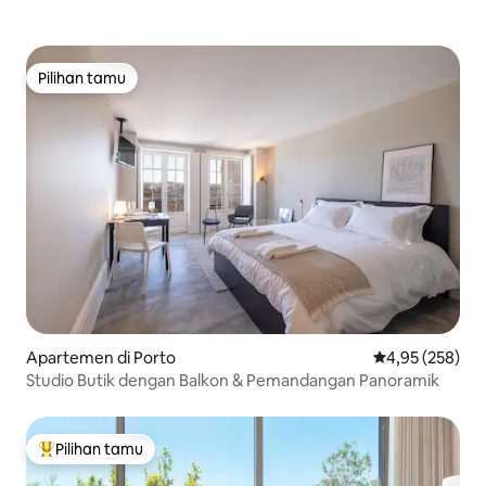
Pilihan tamu
Pilihan tamu
Apartemen di Porto
Nilai rata-rata 
4,95 (258)
Studio Butik dengan Balkon & Pemandangan Panoramik
Pilihan tamu
Pilihan tamu terpopuler