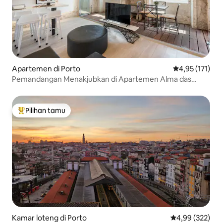
Apartemen di Porto
Nilai rata-rata 
4,95 (171)
Pemandangan Menakjubkan di Apartemen Alma das
Taipas
Pilihan tamu
Pilihan tamu terpopuler
Kamar loteng di Porto
Nilai rata-rata 
4,99 (322)