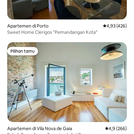
Apartemen di Porto
Nilai rata-rata 
4,93 (426)
Sweet Home Clerigos "Pemandangan Kota"
Pilihan tamu
Pilihan tamu
Apartemen di Vila Nova de Gaia
Nilai rata-rata
4,9 (266)