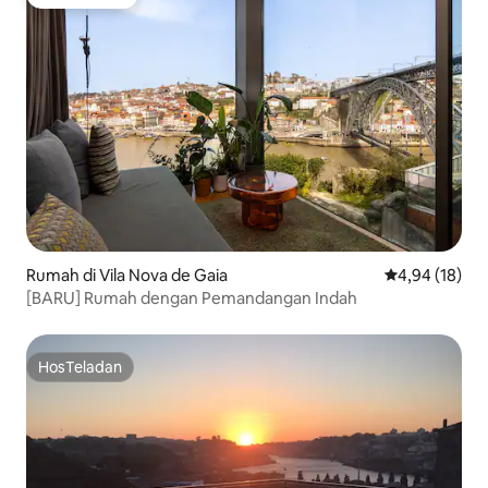
Pilihan tamu
Rumah di Vila Nova de Gaia
Nilai rata-rata
4,94 (18)
[BARU] Rumah dengan Pemandangan Indah
HosTeladan
HosTeladan