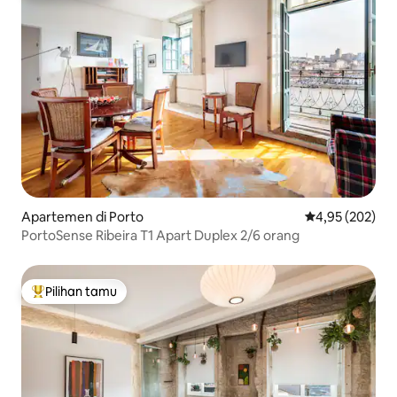
Apartemen di Porto
Nilai rata-rata 
4,95 (202)
PortoSense Ribeira T1 Apart Duplex 2/6 orang
Pilihan tamu
Pilihan tamu terpopuler