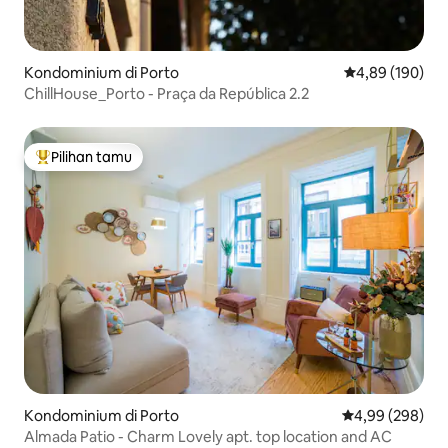
Kondominium di Porto
Nilai rata-rata 
4,89 (190)
ChillHouse_Porto - Praça da República 2.2
Pilihan tamu
Pilihan tamu terpopuler
Kondominium di Porto
Nilai rata-rata 
4,99 (298)
Almada Patio - Charm Lovely apt. top location and AC