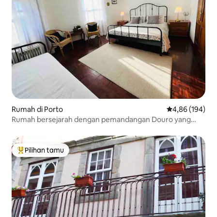
Rumah di Porto
Nilai rata-rata 
4,86 (194)
Rumah bersejarah dengan pemandangan Douro yang
indah
Pilihan tamu
Pilihan tamu terpopuler