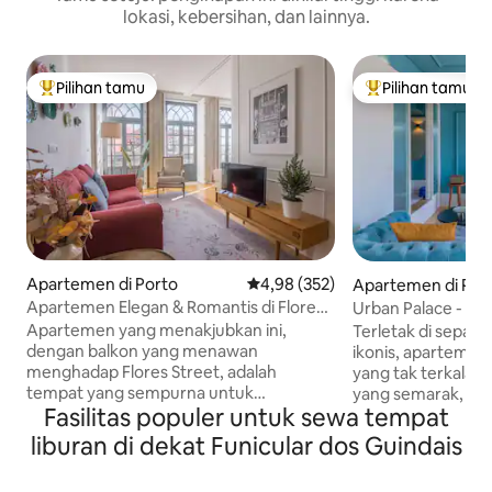
lokasi, kebersihan, dan lainnya.
Pilihan tamu
Pilihan tamu
Pilihan tamu terpopuler
Pilihan tamu terp
Apartemen di Porto
Nilai rata-rata 4,98 dari 5, 352 ul
4,98 (352)
Apartemen di Por
Apartemen Elegan & Romantis di Flores
Urban Palace - A
Street-Balkon/AC
Ribeira dengan Ba
Apartemen yang menakjubkan ini,
Terletak di sepan
dengan balkon yang menawan
ikonis, apartemen
menghadap Flores Street, adalah
yang tak terkalahk
tempat yang sempurna untuk
yang semarak, men
Fasilitas populer untuk sewa tempat
merasakan Porto yang ajaib. Apartemen
paling terkenal di k
yang elegan, dipenuhi cahaya, dihiasi
Apartemen menakj
liburan di dekat Funicular dos Guindais
dengan indah, dengan sedikit sentuhan
dengan Silver Aw
dari tradisi Portugis dan dilengkapi
Awards 2021 karen