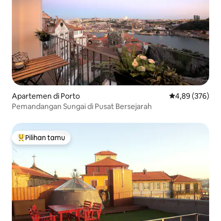
Apartemen di Porto
Nilai rata-rata 
4,89 (376)
Pemandangan Sungai di Pusat Bersejarah
Pilihan tamu
Pilihan tamu terpopuler