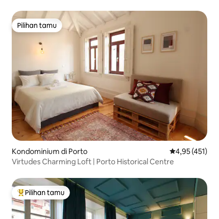
Pilihan tamu
Pilihan tamu
Kondominium di Porto
Nilai rata-rata 
4,95 (451)
Virtudes Charming Loft | Porto Historical Centre
Pilihan tamu
Pilihan tamu terpopuler