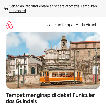
Lewatkan,
Sebagian info diterjemahkan secara otomatis. 
Tampilkan 
langsung
bahasa asli
lihat
konten
Jadikan tempat Anda Airbnb
Tempat menginap di dekat Funicular
dos Guindais