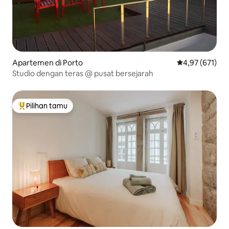
Apartemen di Porto
Nilai rata-rata 
4,97 (671)
Studio dengan teras @ pusat bersejarah
Pilihan tamu
Pilihan tamu terpopuler