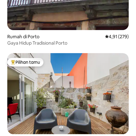
Rumah di Porto
Nilai rata-rata 
4,91 (279)
Gaya Hidup Tradisional Porto
Pilihan tamu
Pilihan tamu terpopuler