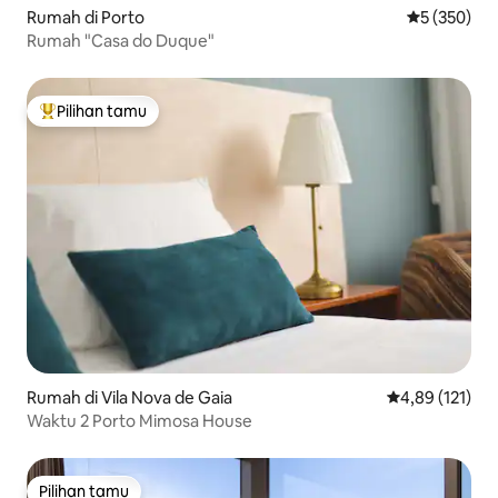
Rumah di Porto
Nilai rata-ra
5 (350)
Rumah "Casa do Duque"
Pilihan tamu
Pilihan tamu terpopuler
Rumah di Vila Nova de Gaia
Nilai rata-rata 
4,89 (121)
Waktu 2 Porto Mimosa House
Pilihan tamu