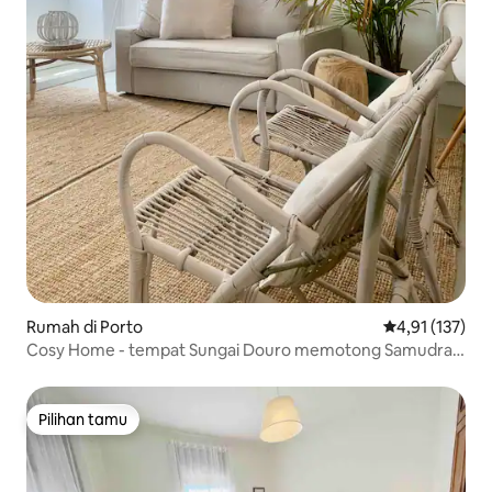
Rumah di Porto
Nilai rata-rata 
4,91 (137)
Cosy Home - tempat Sungai Douro memotong Samudra
Atlantik!
Pilihan tamu
Pilihan tamu