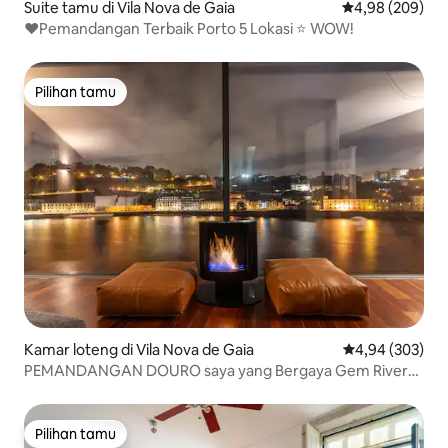
Suite tamu di Vila Nova de Gaia
Nilai rata-rata 
4,98 (209)
❤️Pemandangan Terbaik Porto 5 Lokasi ⭐️ WOW!
Pilihan tamu
Pilihan tamu
Kamar loteng di Vila Nova de Gaia
Nilai rata-rata 
4,94 (303)
PEMANDANGAN DOURO saya yang Bergaya Gem River
Front
Pilihan tamu
Pilihan tamu