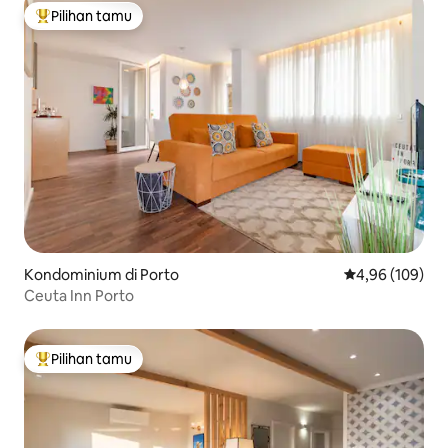
Pilihan tamu
Pilihan tamu terpopuler
Kondominium di Porto
Nilai rata-rata 
4,96 (109)
Ceuta Inn Porto
Pilihan tamu
Pilihan tamu terpopuler