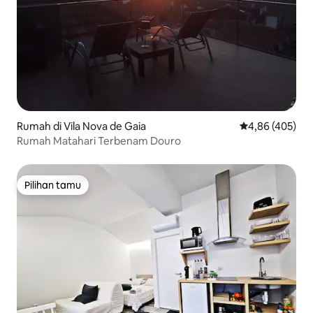
Rumah di Vila Nova de Gaia
Nilai rata-rata 
4,86 (405)
Rumah Matahari Terbenam Douro
Pilihan tamu
Pilihan tamu