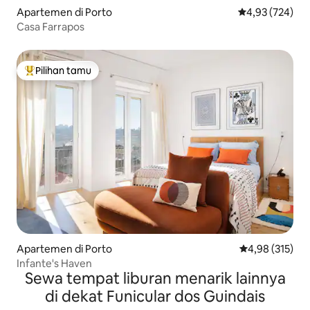
Apartemen di Porto
Nilai rata-rata 
4,93 (724)
Casa Farrapos
Pilihan tamu
Pilihan tamu terpopuler
Apartemen di Porto
Nilai rata-rata 
4,98 (315)
Infante's Haven
Sewa tempat liburan menarik lainnya
di dekat Funicular dos Guindais