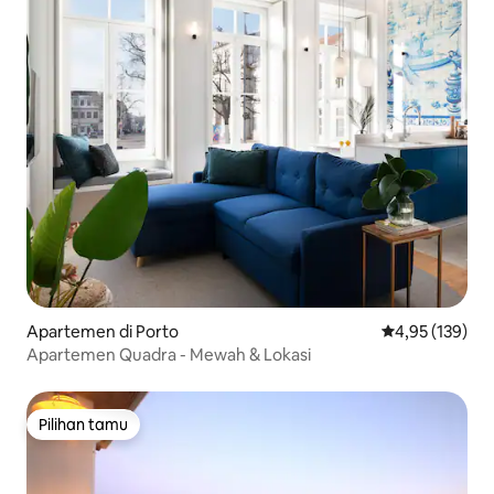
Apartemen di Porto
Nilai rata-rata 
4,95 (139)
Apartemen Quadra - Mewah & Lokasi
Pilihan tamu
Pilihan tamu