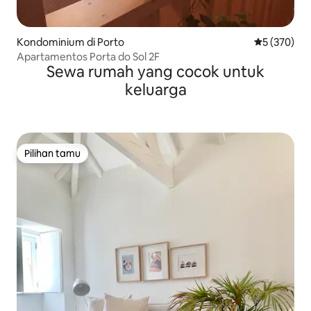
Kondominium di Porto
Nilai rata-ra
5 (370)
Apartamentos Porta do Sol 2F
Sewa rumah yang cocok untuk
keluarga
Pilihan tamu
Pilihan tamu