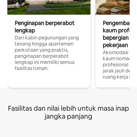
Penginapan berperabot
Pengembara d
lengkap
kaum profesi
bepergian un
Dari kabin pegunungan yang
tenang hingga apartemen
pekerjaan
perkotaan yang praktis,
Akomodasi yan
penginapan berperabot
kaum nomaden
lengkap ini memiliki semua
profesional yan
fasilitas rumah.
jarak jauh deng
ruang kerja khu
Fasilitas dan nilai lebih untuk masa inap
jangka panjang