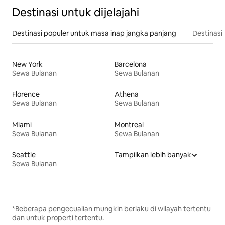
Destinasi untuk dijelajahi
Destinasi populer untuk masa inap jangka panjang
Destinasi 
New York
Barcelona
Sewa Bulanan
Sewa Bulanan
Florence
Athena
Sewa Bulanan
Sewa Bulanan
Miami
Montreal
Sewa Bulanan
Sewa Bulanan
Seattle
Tampilkan lebih banyak
Sewa Bulanan
*Beberapa pengecualian mungkin berlaku di wilayah tertentu
dan untuk properti tertentu.