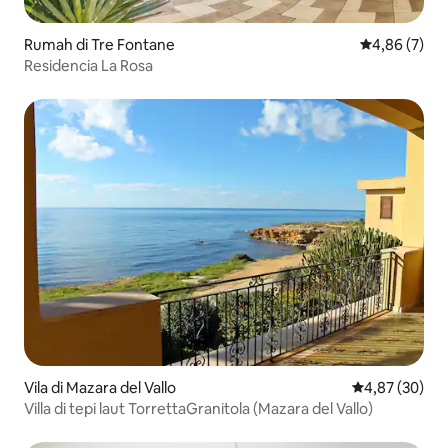
Rumah di Tre Fontane
Nilai rata-rat
4,86 (7)
Residencia La Rosa
Vila di Mazara del Vallo
Nilai rata-rata
4,87 (30)
Villa di tepi laut TorrettaGranitola (Mazara del Vallo)