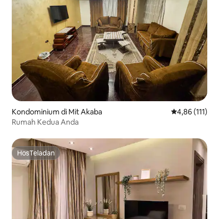
Kondominium di Mit Akaba
Nilai rata-rata
4,86 (111)
Rumah Kedua Anda
HosTeladan
HosTeladan