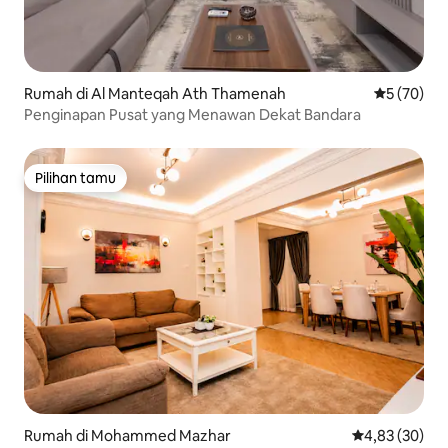
Rumah di Al Manteqah Ath Thamenah
Nilai rata-r
5 (70)
Penginapan Pusat yang Menawan Dekat Bandara
Pilihan tamu
Pilihan tamu
Rumah di Mohammed Mazhar
Nilai rata-rata
4,83 (30)