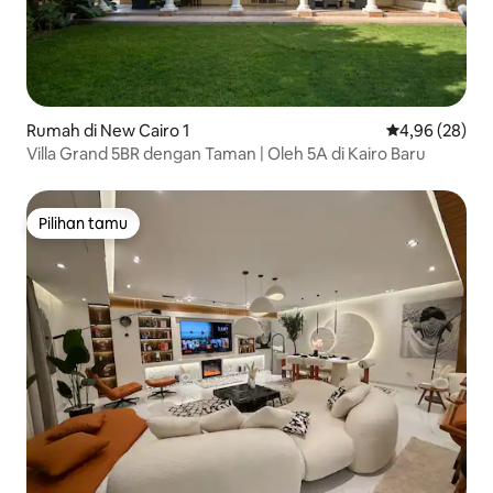
Rumah di New Cairo 1
Nilai rata-rata
4,96 (28)
Villa Grand 5BR dengan Taman | Oleh 5A di Kairo Baru
Pilihan tamu
Pilihan tamu