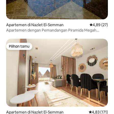
Apartemen di Nazlet El-Semman
Nilai rata-rata
4,89 (27)
Apartemen dengan Pemandangan Piramida Megah
Legendaris
Pilihan tamu
Pilihan tamu
Apartemen di Nazlet El-Semman
Nilai rata-rata 
4,83 (171)