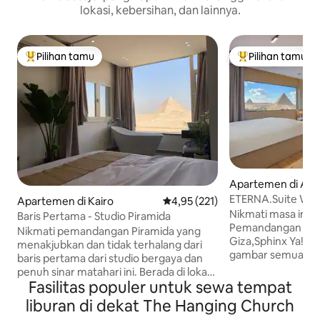
lokasi, kebersihan, dan lainnya.
Pilihan tamu
Pilihan tamu
Pilihan tamu terpopuler
Pilihan tamu terp
Apartemen di Al 
ETERNA.Suite W J
Apartemen di Kairo
Nilai rata-rata 4,95 dari 5, 221 ul
4,95 (221)
Piramida & Balkon
Nikmati masa ina
Baris Pertama - Studio Piramida
Pemandangan Pan
Nikmati pemandangan Piramida yang
Giza,Sphinx Ya! 
menakjubkan dan tidak terhalang dari
gambar semuanya 1
baris pertama dari studio bergaya dan
untuk melihat iklan
penuh sinar matahari ini. Berada di lokasi
Nikmati pemanda
Fasilitas populer untuk sewa tempat
yang ideal langsung di jalan utama
dari semua Piramid
dengan akses yang mudah, studio ini
liburan di dekat The Hanging Church
di studio oriental
terletak tepat di samping Grand