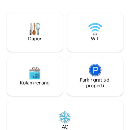
sambil bersantai d
Egyptian Museum, dan hanya beberapa
juga berjarak 10 me
menit dari Dataran Tinggi Giza yang
gerbang masuk Pi
ikonis. Menjadikannya salah satu
memaksimalkan pe
penginapan dengan pemandangan
pastikan Anda me
piramida yang paling nyaman di Kairo.
kami! Kami berkomitmen untuk
Dirancang dengan cermat dan baru
memberikan kera
dilengkapi perabotan, tempat ini
Dapur
Wifi
yang layak merek
menggabungkan kenyamanan modern
tamu kami.
dengan pemandangan yang tak
terlupakan. Pengalaman Mesir Anda
yang sempurna dimulai di sini.
Parkir gratis di
Kolam renang
properti
AC