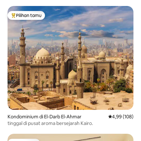
Pilihan tamu
Pilihan tamu terpopuler
Kondominium di El-Darb El-Ahmar
Nilai rata-rata 
4,99 (108)
tinggal di pusat aroma bersejarah Kairo.