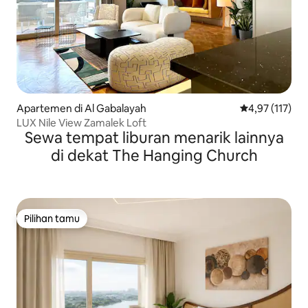
Apartemen di Al Gabalayah
Nilai rata-rata 
4,97 (117)
LUX Nile View Zamalek Loft
Sewa tempat liburan menarik lainnya
di dekat The Hanging Church
Pilihan tamu
Pilihan tamu