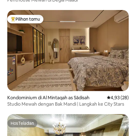
Pilihan tamu
Pilihan tamu terpopuler
Kondominium di Al Mintaqah as Sādisah
Nilai rata-rata
4,93 (28)
Studio Mewah dengan Bak Mandi | Langkah ke City Stars
HosTeladan
HosTeladan