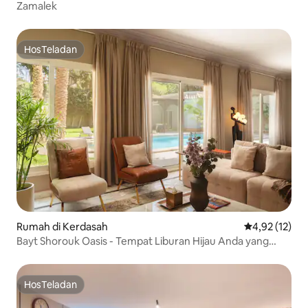
Zamalek
HosTeladan
HosTeladan
Rumah di Kerdasah
Nilai rata-rata
4,92 (12)
Bayt Shorouk Oasis - Tempat Liburan Hijau Anda yang
Modis - Nesty
HosTeladan
HosTeladan