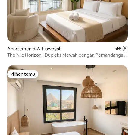
Apartemen di Al Isaweyah
Nilai rata
5 (5)
The Nile Horizon | Dupleks Mewah dengan Pemandangan
Panoramik
Pilihan tamu
Pilihan tamu