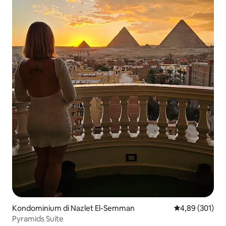
Kondominium di Nazlet El-Semman
Nilai rata-rata 
4,89 (301)
Pyramids Suite