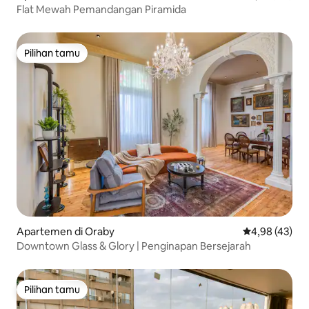
Flat Mewah Pemandangan Piramida
Pilihan tamu
Pilihan tamu
Apartemen di Oraby
Nilai rata-rata
4,98 (43)
Downtown Glass & Glory | Penginapan Bersejarah
Pilihan tamu
Pilihan tamu