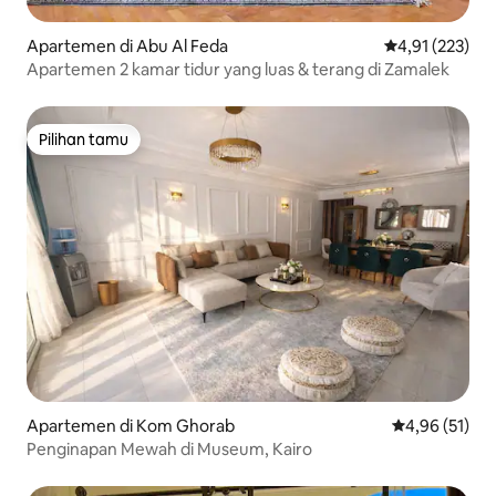
Apartemen di Abu Al Feda
Nilai rata-rata 
4,91 (223)
Apartemen 2 kamar tidur yang luas & terang di Zamalek
Pilihan tamu
Pilihan tamu
Apartemen di Kom Ghorab
Nilai rata-rata
4,96 (51)
Penginapan Mewah di Museum, Kairo