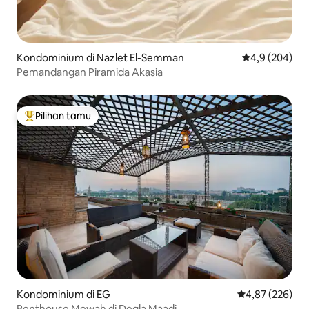
Kondominium di Nazlet El-Semman
Nilai rata-rata
4,9 (204)
Pemandangan Piramida Akasia
Pilihan tamu
Pilihan tamu terpopuler
Kondominium di EG
Nilai rata-rata 
4,87 (226)
Penthouse Mewah di Degla Maadi