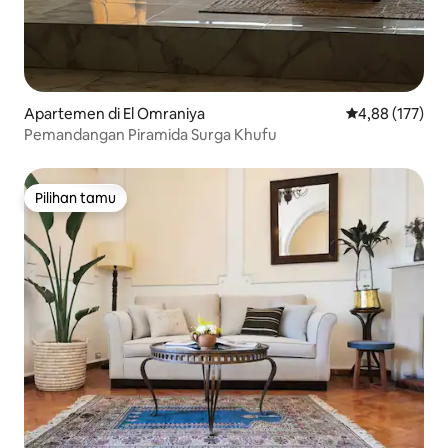
Apartemen di El Omraniya
Nilai rata-rata 
4,88 (177)
Pemandangan Piramida Surga Khufu
Pilihan tamu
Pilihan tamu