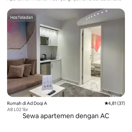
HosTeladan
HosTeladan
Rumah di Ad Doqi A
Nilai rata-rata
4,81 (37)
AB L02 1br
Sewa apartemen dengan AC