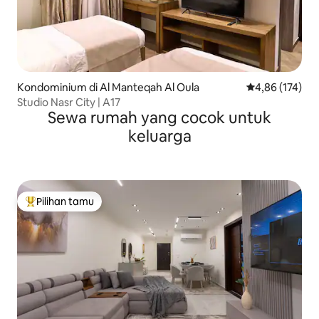
Kondominium di Al Manteqah Al Oula
Nilai rata-rata 
4,86 (174)
Studio Nasr City | A17
Sewa rumah yang cocok untuk
keluarga
Pilihan tamu
Pilihan tamu terpopuler