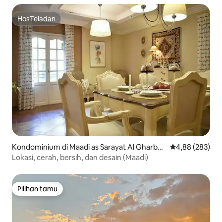
HosTeladan
HosTeladan
Kondominium di Maadi as Sarayat Al Gharbey
Nilai rata-rata 
4,88 (283)
ah
Lokasi, cerah, bersih, dan desain (Maadi)
Pilihan tamu
Pilihan tamu