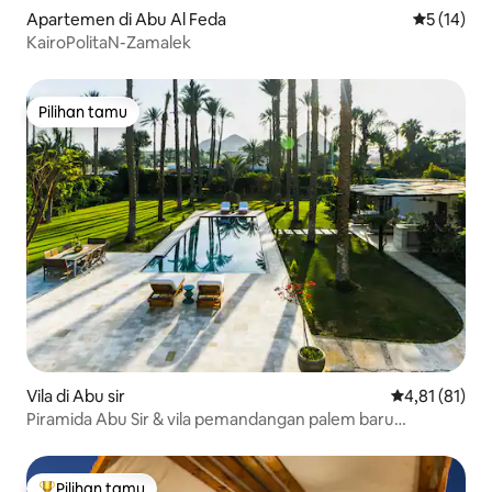
Apartemen di Abu Al Feda
Nilai rata-
5 (14)
KairoPolitaN-Zamalek
Pilihan tamu
Pilihan tamu
Vila di Abu sir
Nilai rata-rata
4,81 (81)
Piramida Abu Sir & vila pemandangan palem baru
direnovasi
Pilihan tamu