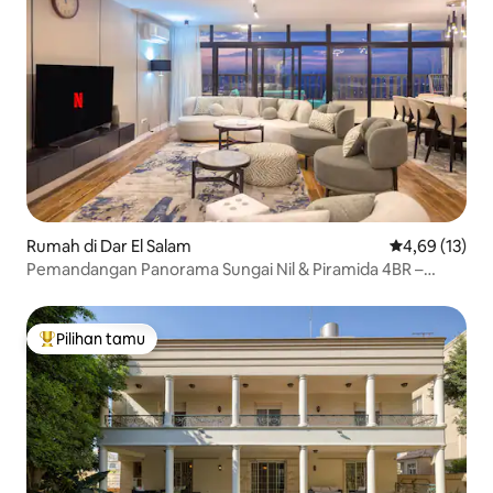
Rumah di Dar El Salam
Nilai rata-rata
4,69 (13)
Pemandangan Panorama Sungai Nil & Piramida 4BR –
Maadi
Pilihan tamu
Pilihan tamu terpopuler