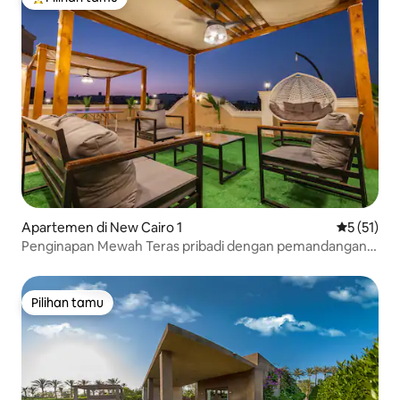
Pilihan tamu terpopuler
Apartemen di New Cairo 1
Nilai rata-
5 (51)
Penginapan Mewah Teras pribadi dengan pemandangan
kota yang luas
Pilihan tamu
Pilihan tamu