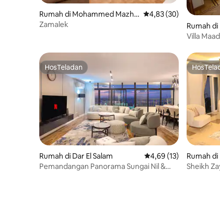
Rumah di Mohammed Mazha
Nilai rata-rata 4,83 dari
4,83 (30)
r
Zamalek
Rumah di
Villa Maad
HosTeladan
HosTela
HosTeladan
HosTela
Rumah di Dar El Salam
Nilai rata-rata 4,69 dar
4,69 (13)
Rumah di 
Pemandangan Panorama Sungai Nil &
Sheikh Z
Piramida 4BR – Maadi