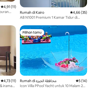
Nilai rata-rata 4,91 dari 5, 11 ulasan
4,91 (11)
iburan
Rumah di Kairo
Nilai rata-rata 4,66 dar
4,66 (35)
AB N1001 Premium 1 Kamar Tidur di
Gedung Nile yang Ikonik
Pilihan tamu
Pilihan tamu
Nilai rata-rata 4,73 dari 5, 11 ulasan
4,73 (11)
Rumah di محافظة الجيزه
Nilai rata-rata 5 dar
5 (14)
& irama
Icon Villa PPool Yacht untuk 10 Malam 2
Menit ke GEM