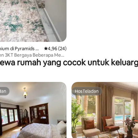
5, 204 ulasan
ium di Pyramids Ga
Nilai rata-rata 4,96 dari 5, 24 ulasan
4,96 (24)
n 3KT Bergaya Beberapa Menit
ewa rumah yang cocok untuk keluar
ida & GEM
dan
HosTeladan
dan
HosTeladan