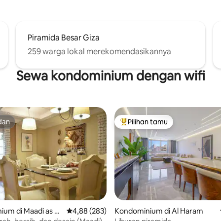
Piramida Besar Giza
259 warga lokal merekomendasikannya
Sewa kondominium dengan wifi
dan
Pilihan tamu
dan
Pilihan tamu terpopuler
 5, 94 ulasan
um di Maadi as Sa
Nilai rata-rata 4,88 dari 5, 283 ulasan
4,88 (283)
Kondominium di Al Haram
Gharbeyah