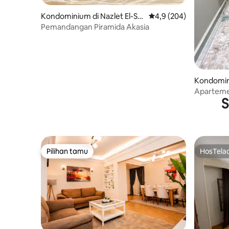
Kondominium di Nazlet El-Se
Nilai rata-rata 4,9 dari 
4,9 (204)
mman
Pemandangan Piramida Akasia
Kondomin
rdens
Aparteme
S
ke Piram
Pilihan tamu
HosTela
Pilihan tamu
HosTela