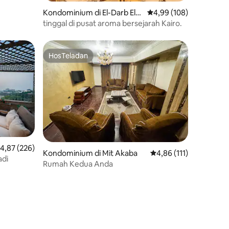
Kondominium di El-Darb El-
Nilai rata-rata 4,99 dari
4,99 (108)
Ahmar
tinggal di pusat aroma bersejarah Kairo.
HosTeladan
HosTeladan
ilai rata-rata 4,87 dari 5, 226 ulasan
4,87 (226)
Kondominium di Mit Akaba
Nilai rata-rata 4,86 dari
4,86 (111)
adi
Rumah Kedua Anda