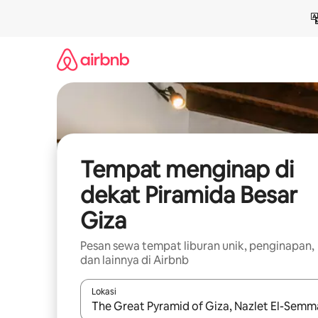
Lewatkan,
langsung
lihat
konten
Tempat menginap di
dekat Piramida Besar
Giza
Pesan sewa tempat liburan unik, penginapan,
dan lainnya di Airbnb
Lokasi
Jika hasil yang dicari tersedia, telusuri dengan