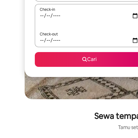
Check-in
Check-out
Cari
Sewa tempat
Tamu setu