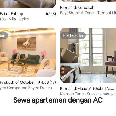
 5, 30 ulasan
Rumah di Kerdasah
Bayt Shorouk Oasis - Tempat L
 Ezbet Fahmy
Nilai rata-rata 5 dari 5, 3 ulasan
5 (3)
Hijau Anda yang Modis - Nesty
i 35 - Villa Duplex
dan
HosTeladan
dan
HosTeladan
i 5, 13 ulasan
First 6th of October
Nilai rata-rata 4,88 dari 5, 17 ulasan
4,88 (17)
ayed Compound Zayed Dunes
Rumah di Maadi Al Khabiri Ash
Sharqeyah
Maroon Tune - Suasana hangat 
Sewa apartemen dengan AC
kota