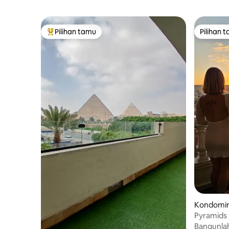
Pilihan tamu
Pilihan 
Pilihan tamu terpopuler
Pilihan 
Kondomini
emman
Pyramids 
Bangunla