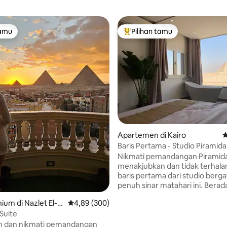
tamu
Pilihan tamu
tamu
Pilihan tamu terpopuler
Apartemen di Kairo
N
Baris Pertama - Studio Piramida
Nikmati pemandangan Piramid
menakjubkan dan tidak terhalan
baris pertama dari studio berg
penuh sinar matahari ini. Berada di lokasi
yang ideal langsung di jalan ut
um di Nazlet El-S
Nilai rata-rata 4,89 dari 5, 300 ulasan
4,89 (300)
dengan akses yang mudah, studi
Suite
terletak tepat di samping Gran
Museum, dan hanya beberapa m
h dan nikmati pemandangan