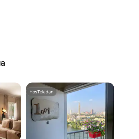
ga
HosTeladan
HosTeladan