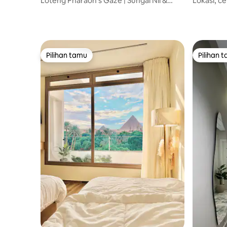
Loteng Pharaoh's Gaze | Sungai Nil &
Lokasi, ce
Bangunan Terkenal
Pilihan tamu
Pilihan 
Pilihan tamu
Pilihan 