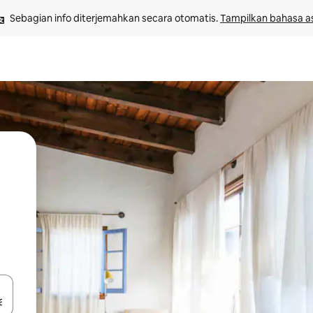
Sebagian info diterjemahkan secara otomatis. 
Tampilkan bahasa as
 tombol panah ke atas dan ke bawah atau jelajahi dengan sentuhan at