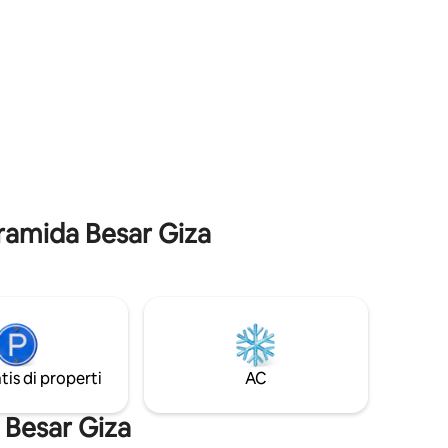
juga berjarak 10 menit berjalan kaki dari
.
gerbang masuk Piramida. Untuk
inapan
memaksimalkan perjalanan Anda,
a yang
pastikan Anda melihat pengalaman kami!
Kami berkomitmen untuk memberikan
kapi
keramahtamahan ajaib yang layak
abungkan
mereka dapatkan kepada tamu kami.
kan.
sempurna
iramida Besar Giza
tis di properti
AC
 Besar Giza