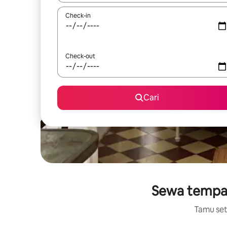
Check-in
Check-out
Cari
Sewa tempat
Tamu setu