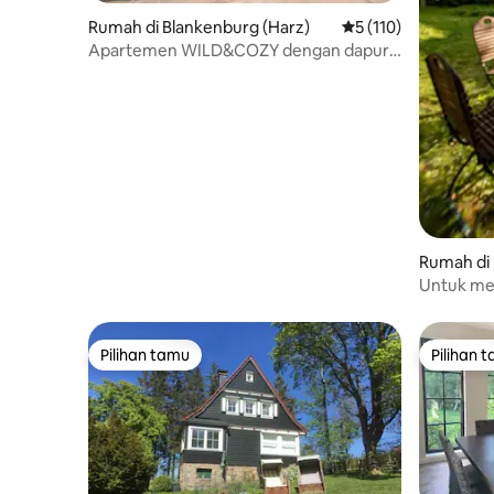
Rumah di Blankenburg (Harz)
Nilai rata-rata 5 dari
5 (110)
Apartemen WILD&COZY dengan dapur
modern & teras
Rumah di
Untuk me
Ferienha
Pilihan tamu
Pilihan 
Pilihan tamu
Pilihan 