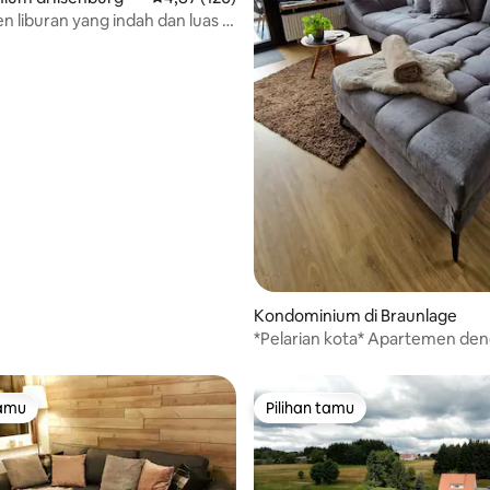
 liburan yang indah dan luas di
Kondominium di Braunlage
*Pelarian kota* Apartemen de
balkon yang tenang dan nyam
tamu
Pilihan tamu
tamu
Pilihan tamu