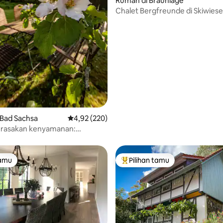
Rumah di Braunlage
Chalet Bergfreunde di Skiwiese
 5, 110 ulasan
 Bad Sachsa
Nilai rata-rata 4,92 dari 5, 220 ulasan
4,92 (220)
rasakan kenyamanan:
us Zum Kirschgarten
tamu
Pilihan tamu
tamu
Pilihan tamu terpopuler