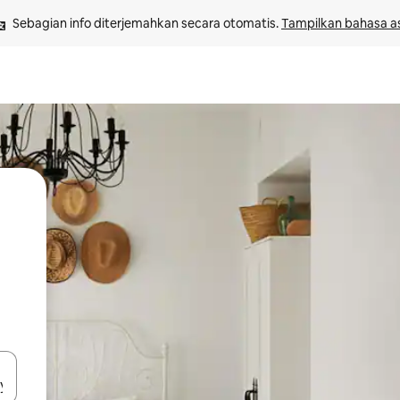
Sebagian info diterjemahkan secara otomatis. 
Tampilkan bahasa as
 tombol panah ke atas dan ke bawah atau jelajahi dengan sentuhan at