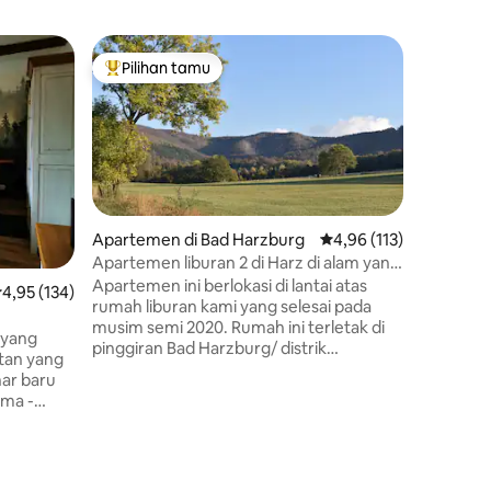
Aparteme
Pilihan tamu
Pilih
Pilihan tamu terpopuler
Pilihan
Aparteme
65 inci
Kami me
sangat le
yang tena
liburan 
kolam ren
Harz. Fla
terang. 
Apartemen di Bad Harzburg
Nilai rata-rata 4,96 dari
4,96 (113)
cuci piri
Apartemen liburan 2 di Harz di alam yang
otomatis, 
indah
Apartemen ini berlokasi di lantai atas
ilai rata-rata 4,95 dari 5, 134 ulasan
4,95 (134)
terdapat 
rumah liburan kami yang selesai pada
Anda bisa
musim semi 2020. Rumah ini terletak di
Anda send
 yang
pinggiran Bad Harzburg/ distrik
memang
otan yang
Westerode dikelilingi oleh ladang dan
nar baru
padang rumput yang menghadap
ma -
pegunungan Harz yang indah. Koneksi
transportasi sangat baik, jadi Anda bisa
ok.
dengan cepat mencapai kota - kota
ng
terdekat seperti Goslar, Wernigerode,
00 tahun