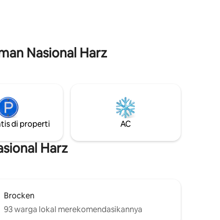
Quedlinburg atau Braunschweig dengan
 terletak
mobil atau bus dan kereta api. Fasilitas
kuran
belanja juga tersedia di desa ini.
an yang
k mengisi
ses
aman Nasional Harz
tis di properti
AC
sional Harz
Brocken
93 warga lokal merekomendasikannya