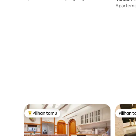
kayu Goslar
Apartemen
Harz
Pilihan tamu
Pilihan 
Pilihan tamu terpopuler
Pilihan 