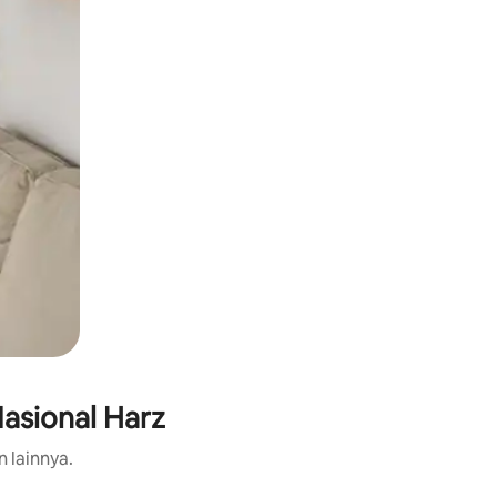
asional Harz
n lainnya.