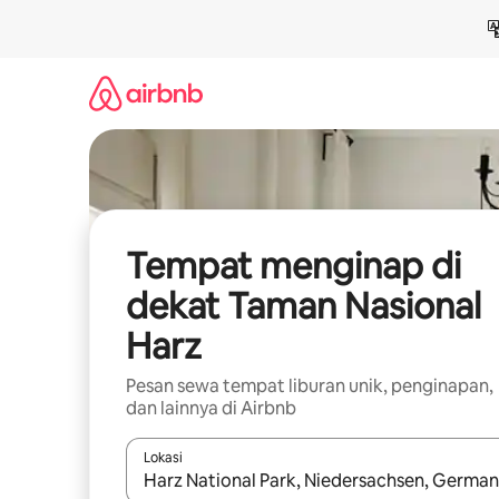
Lewatkan,
langsung
lihat
konten
Tempat menginap di
dekat Taman Nasional
Harz
Pesan sewa tempat liburan unik, penginapan,
dan lainnya di Airbnb
Lokasi
Jika hasil yang dicari tersedia, telusuri dengan