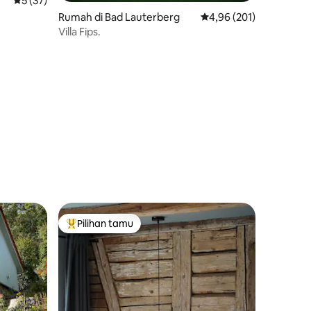
Nilai rata-rata 5 dari 5, 37 ulasan
5 (37)
Rumah di Bad Lauterberg
Nilai rata-rata 4,96 dari
4,96 (201)
Villa Fips.
Pilihan tamu
Pilihan tamu terpopuler