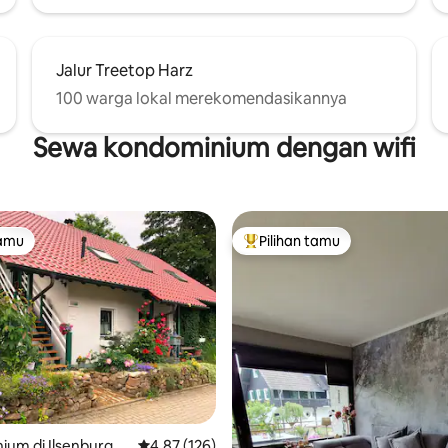
Jalur Treetop Harz
100 warga lokal merekomendasikannya
Sewa kondominium dengan wifi
tamu
Pilihan tamu
tamu
Pilihan tamu terpopuler
5, 201 ulasan
um di Ilsenburg
Nilai rata-rata 4,87 dari 5, 126 ulasan
4,87 (126)