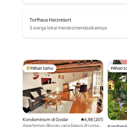
Torfhaus Harzresort
3 warga lokal merekomendasikannya
Pilihan tamu
Pilihan 
Pilihan tamu terpopuler
Pilihan 
Kondominium di Goslar
Nilai rata-rata 4,98 dari 
4,98 (201)
Apartemen liburan yang bagus di rumah
Kondomini