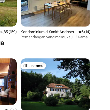
ilai rata-rata 4,85 dari 5, 159 ulasan
4,85 (159)
Kondominium di Sankt Andreasb
Nilai rata-rata 5 dar
5 (14)
erg
Pemandangan yang memukau | 2 Kamar
ga
tidur | Teras selatan
Pilihan tamu
Pilihan tamu