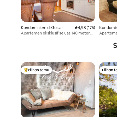
Kondominium di Goslar
Nilai rata-rata 4,98 dari 
4,98 (175)
Kondomin
Apartemen eksklusif seluas 140 meter
Aparteme
persegi di Goslar
kamar tid
S
Pilihan tamu
Pilihan 
Pilihan tamu terpopuler
Pilihan 