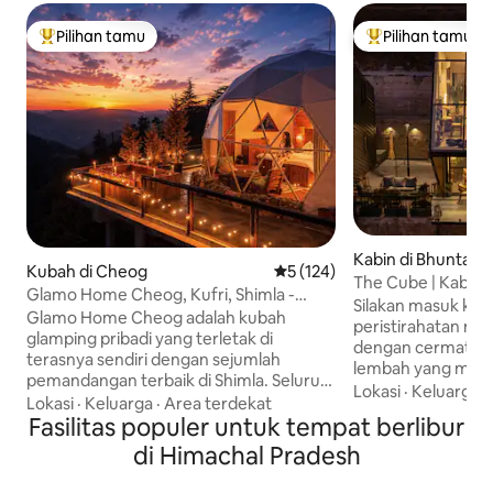
Pilihan tamu
Pilihan tamu
Pilihan tamu terpopuler
Pilihan tamu terp
Kabin di Bhuntar
Kubah di Cheog
Nilai rata-rata 5 dari 5, 124 ul
5 (124)
The Cube | Kabin I
Glamo Home Cheog, Kufri, Shimla -
Silakan masuk ke 
Penginapan Pribadi
Glamo Home Cheog adalah kubah
peristirahatan mo
glamping pribadi yang terletak di
dengan cermat d
terasnya sendiri dengan sejumlah
lembah yang menak
pemandangan terbaik di Shimla. Seluruh
dilengkapi dapur k
Lokasi
·
Keluarga
·
tempat ini milik Anda secara eksklusif
Lokasi
·
Keluarga
·
Area terdekat
makan yang nyaman
saat Anda memesan, menawarkan
Fasilitas populer untuk tempat berlibur
yang indah untuk b
privasi dan kenyamanan penuh. Nikmati
di Himachal Pradesh
ruangan. Tempat i
bak mandi air panas pribadi, proyektor
tidur yang nyaman
150 inci untuk malam film, meja biliar,