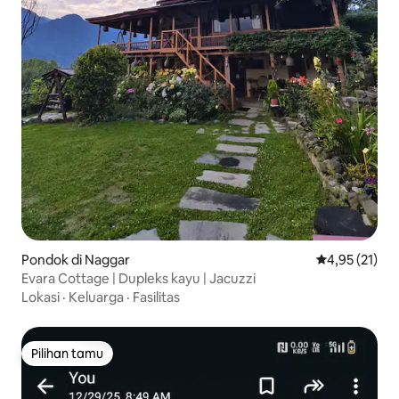
Pondok di Naggar
Nilai rata-rata
4,95 (21)
Evara Cottage | Dupleks kayu | Jacuzzi
Lokasi
·
Keluarga
·
Fasilitas
Pilihan tamu
Pilihan tamu