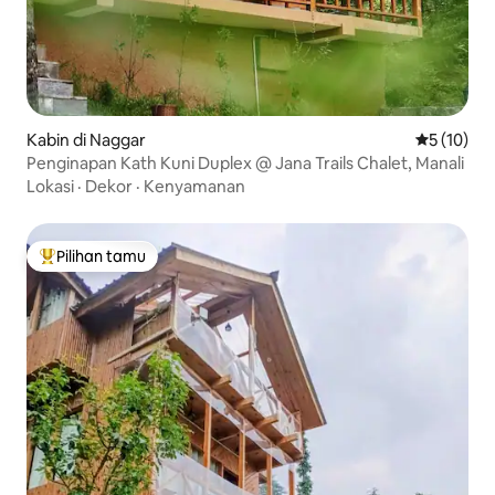
Kabin di Naggar
Nilai rata-
5 (10)
Penginapan Kath Kuni Duplex @ Jana Trails Chalet, Manali
Lokasi
·
Dekor
·
Kenyamanan
Pilihan tamu
Pilihan tamu terpopuler