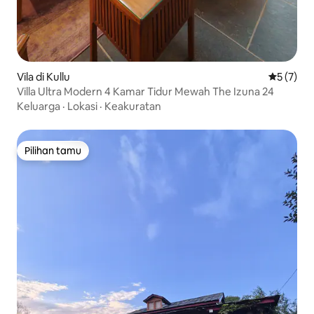
Vila di Kullu
Nilai rata
5 (7)
Villa Ultra Modern 4 Kamar Tidur Mewah The Izuna 24
Keluarga
·
Lokasi
·
Keakuratan
Pilihan tamu
Pilihan tamu