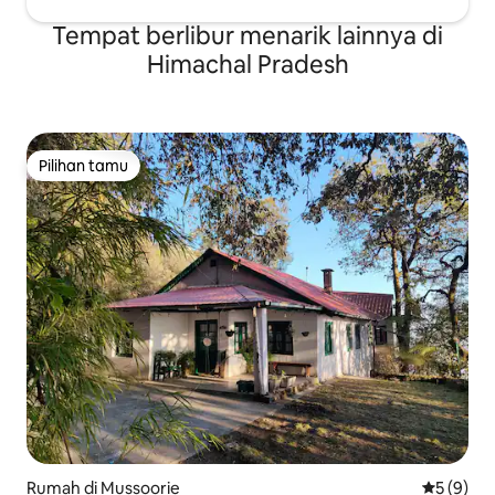
Tempat berlibur menarik lainnya di
Himachal Pradesh
Pilihan tamu
Pilihan tamu
Rumah di Mussoorie
Nilai rata
5 (9)