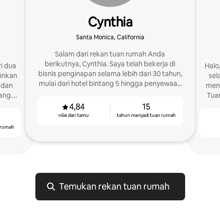
Cynthia
Santa Monica, California
Salam dari rekan tuan rumah Anda
berikutnya, Cynthia. Saya telah bekerja di
i dua
Halo
bisnis penginapan selama lebih dari 30 tahun,
zinkan
selama 3
mulai dari hotel bintang 5 hingga penyewaan
 dan
meni
kuno.
ang.
Tua
 lebih
ruma
4,84
15
nilai dari tamu
tahun menjadi tuan rumah
 rumah
Temukan rekan tuan rumah