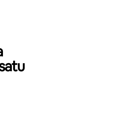
a
satu