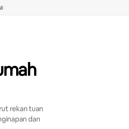
li
Rumah
ut rekan tuan
nginapan dan