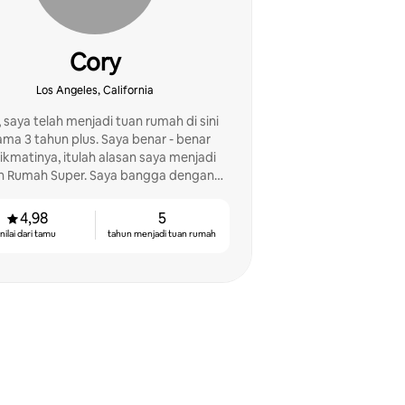
Cory
Los Angeles, California
, saya telah menjadi tuan rumah di sini
 tahun plus. Saya benar - benar
kmatinya, itulah alasan saya menjadi
n Rumah Super. Saya bangga dengan
h saya dan peduli dengan kebutuhan
tamu saya.
4,98
5
nilai dari tamu
tahun menjadi tuan rumah