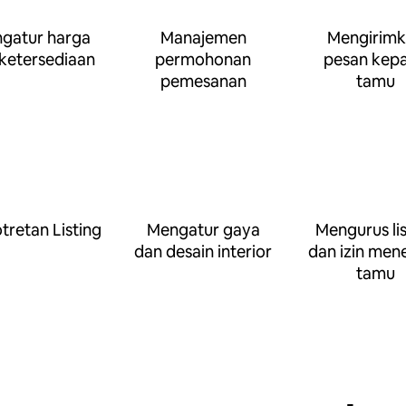
gatur harga
Manajemen
Mengirim
ketersediaan
permohonan
pesan kep
pemesanan
tamu
retan Listing
Mengatur gaya
Mengurus lis
dan desain interior
dan izin men
tamu