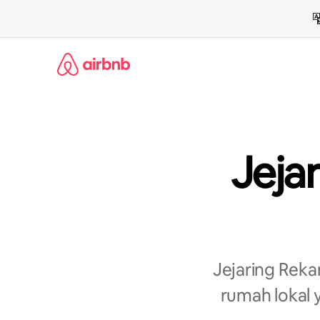
Lewatkan,
langsung
lihat
konten
Jeja
Jejaring Rek
rumah lokal