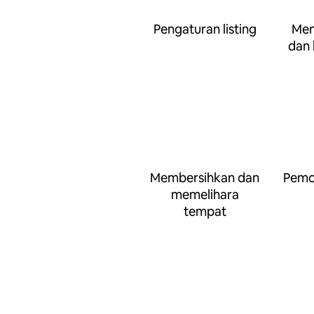
Pengaturan listing
Men
dan 
Membersihkan dan
Pemot
memelihara
tempat