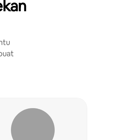
ekan
ntu
buat