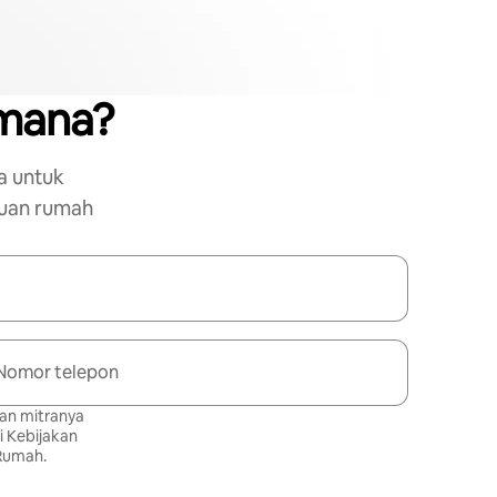
 mana?
a untuk
uan rumah
Nomor telepon
dan mitranya
i
Kebijakan
 Rumah
.