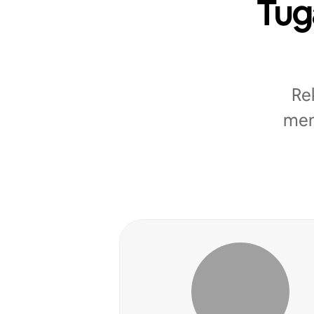
Tug
Re
men