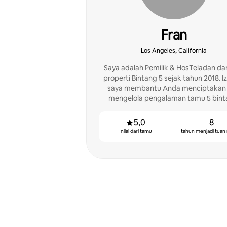
Fran
Los Angeles, California
Saya adalah Pemilik & HosTeladan dar
properti Bintang 5 sejak tahun 2018. I
saya membantu Anda menciptakan
mengelola pengalaman tamu 5 bint
Kirimkan pesan kepada saya untuk info
banyak!
5,0
8
nilai dari tamu
tahun menjadi tuan