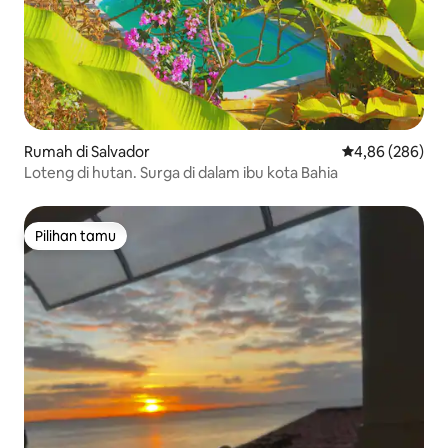
Rumah di Salvador
Nilai rata-rata 
4,86 (286)
Loteng di hutan. Surga di dalam ibu kota Bahia
Pilihan tamu
Pilihan tamu