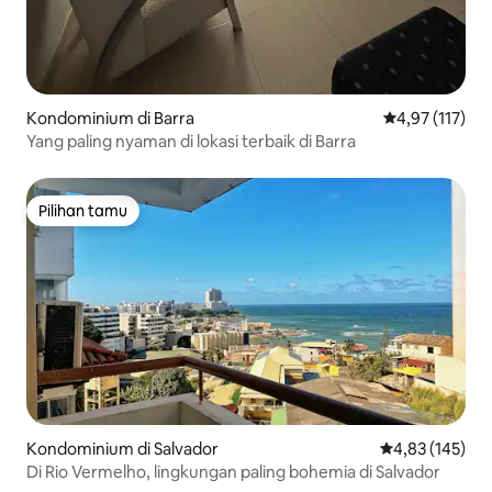
Kondominium di Barra
Nilai rata-rata 
4,97 (117)
Yang paling nyaman di lokasi terbaik di Barra
Pilihan tamu
Pilihan tamu
Kondominium di Salvador
Nilai rata-rata 
4,83 (145)
Di Rio Vermelho, lingkungan paling bohemia di Salvador