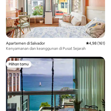
Apartemen di Salvador
Nilai rata-rata 
4,98 (161)
Kenyamanan dan keanggunan di Pusat Sejarah
Pilihan tamu
Pilihan tamu