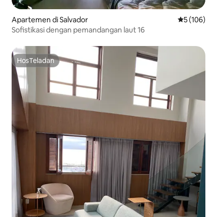
Apartemen di Salvador
Nilai rata-ra
5 (106)
Sofistikasi dengan pemandangan laut 16
HosTeladan
HosTeladan