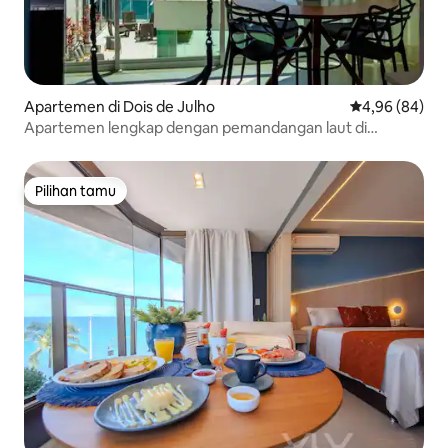
Apartemen di Dois de Julho
Nilai rata-rata
4,96 (84)
Apartemen lengkap dengan pemandangan laut di
Salvador dengan luas 60m2
Pilihan tamu
Pilihan tamu