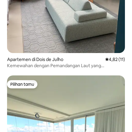
Apartemen di Dois de Julho
Nilai rata-rat
4,82 (11)
Kemewahan dengan Pemandangan Laut yang
Menakjubkan – Salvador
Pilihan tamu
Pilihan tamu