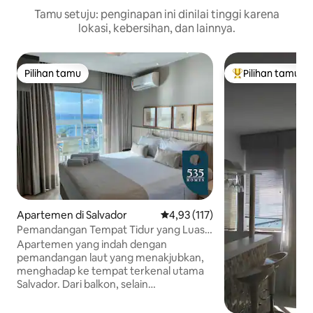
Tamu setuju: penginapan ini dinilai tinggi karena
lokasi, kebersihan, dan lainnya.
Pilihan tamu
Pilihan tamu
Pilihan tamu
Pilihan tamu terp
Apartemen di Salvador
Nilai rata-rata 4,93 dari 5, 117 ul
4,93 (117)
Pemandangan Tempat Tidur yang Luas
ke Teluk Semua Orang Suci
Apartemen yang indah dengan
pemandangan laut yang menakjubkan,
menghadap ke tempat terkenal utama
Salvador. Dari balkon, selain
pemandangan indah All Saints Bay, Anda
bisa mengagumi Bahia Marina, Lacerda