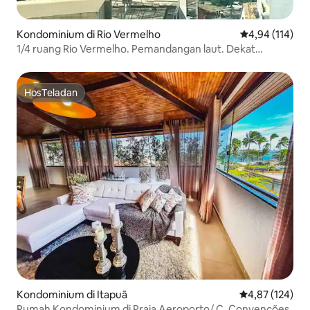
Kondominium di Rio Vermelho
Nilai rata-rata 
4,94 (114)
1/4 ruang Rio Vermelho. Pemandangan laut. Dekat
dengan segalanya.
HosTeladan
HosTeladan
Kondominium di Itapuã
Nilai rata-rata 
4,87 (124)
Rumah Kondominium di Praia Aeroporto/ C. Convenções