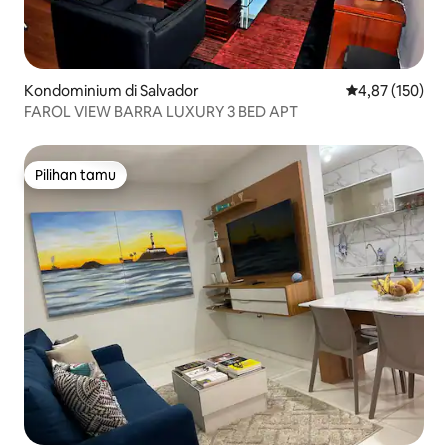
Kondominium di Salvador
Nilai rata-rata 
4,87 (150)
FAROL VIEW BARRA LUXURY 3 BED APT
Pilihan tamu
Pilihan tamu