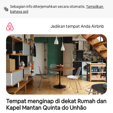
Lewatkan,
Sebagian info diterjemahkan secara otomatis. 
Tampilkan 
langsung
bahasa asli
lihat
konten
Jadikan tempat Anda Airbnb
Tempat menginap di dekat Rumah dan
Kapel Mantan Quinta do Unhão