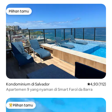
Pilihan tamu
Pilihan tamu
Kondominium di Salvador
Nilai rata-rata 
4,93 (112)
Apartemen 9 yang nyaman di Smart Farol da Barra
Pilihan tamu
Pilihan tamu terpopuler