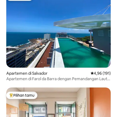
Apartemen di Salvador
Nilai rata-rata 
4,96 (191)
Apartemen di Farol da Barra dengan Pemandangan Laut
dan Rooftop-Karnaval
Pilihan tamu
Pilihan tamu terpopuler