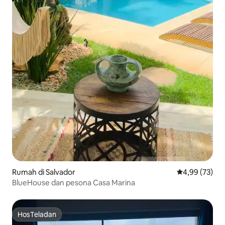
Rumah di Salvador
Nilai rata-rata
4,99 (73)
BlueHouse dan pesona Casa Marina
HosTeladan
HosTeladan