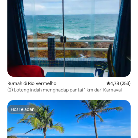
Rumah di Rio Vermelho
Nilai rata-rata 
4,78 (253)
(2) Loteng indah menghadap pantai 1 km dari Karnaval
HosTeladan
HosTeladan