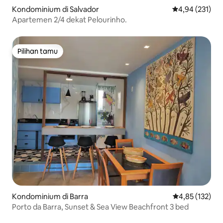
Kondominium di Salvador
Nilai rata-rata 
4,94 (231)
Apartemen 2/4 dekat Pelourinho.
Pilihan tamu
Pilihan tamu
Kondominium di Barra
Nilai rata-rata 
4,85 (132)
Porto da Barra, Sunset & Sea View Beachfront 3 bed