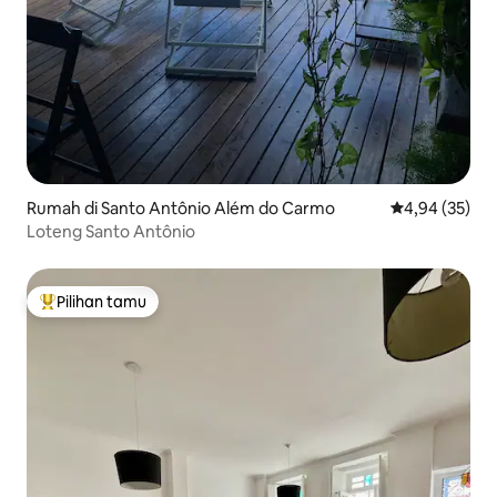
Rumah di Santo Antônio Além do Carmo
Nilai rata-rata
4,94 (35)
Loteng Santo Antônio
Pilihan tamu
Pilihan tamu terpopuler