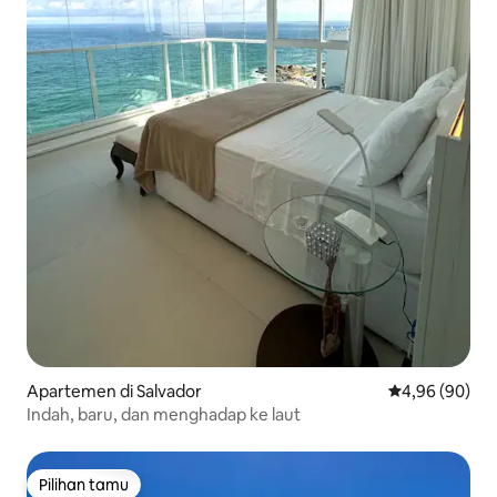
Apartemen di Salvador
Nilai rata-rata
4,96 (90)
Indah, baru, dan menghadap ke laut
Pilihan tamu
Pilihan tamu