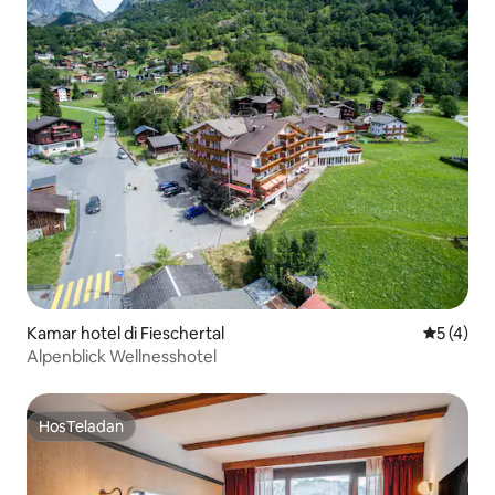
Kamar hotel di Fieschertal
Nilai rata
5 (4)
Alpenblick Wellnesshotel
HosTeladan
HosTeladan