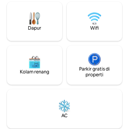
gratis. Dapur umum dapat digunakan
tambahan. Area tenang: Hotel kami
semua tamu dan memiliki kulkas per
adalah hotel peris
setiap kamar. Sarapan bisa dipesan
berfokus pada ta
melalui Aplikasi dengan biaya tambahan.
kedamaian dan ke
Anda bisa menjangkau semua tempat
kami sangat meme
Dapur
Wifi
wisata, toko, lift ski, dll. dengan berjalan
yang tenang, akom
kaki.
cocok untuk anak
Parkir gratis di
Kolam renang
properti
AC