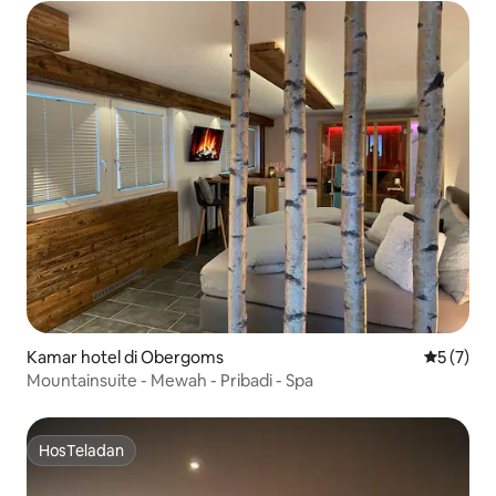
Kamar hotel di Obergoms
Nilai rata
5 (7)
Mountainsuite - Mewah - Pribadi - Spa
HosTeladan
HosTeladan