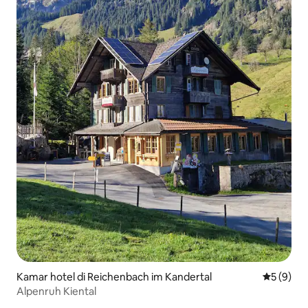
Kamar hotel di Reichenbach im Kandertal
Nilai rata
5 (9)
Alpenruh Kiental