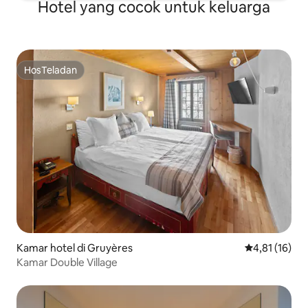
Hotel yang cocok untuk keluarga
HosTeladan
HosTeladan
Kamar hotel di Gruyères
Nilai rata-rata
4,81 (16)
Kamar Double Village