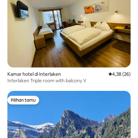
Kamar hotel di Interlaken
Nilai rata-rata
4,38 (26)
Interlaken Triple room with balcony V
Pilihan tamu
Pilihan tamu