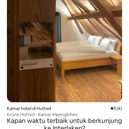
Kamar hotel di Huttwil
Nilai rata
5 (4)
Krone Huttwil - Kamar Alpenglühen
Kapan waktu terbaik untuk berkunjung
ke Interlaken?