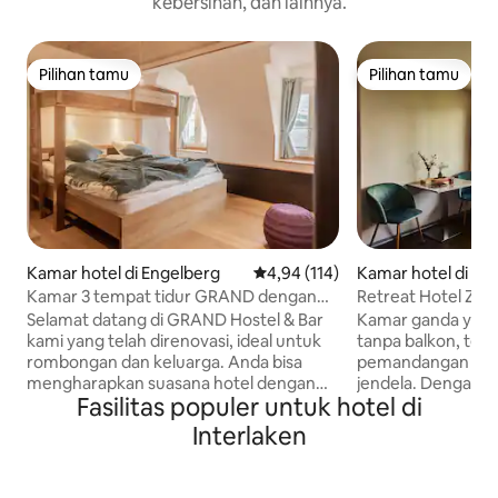
kebersihan, dan lainnya.
Pilihan tamu
Pilihan tamu
Pilihan tamu
Pilihan tamu
Kamar hotel di Engelberg
Nilai rata-rata 4,94 dari 5, 114 ul
4,94 (114)
Kamar hotel di Ae
Kamar 3 tempat tidur GRAND dengan
Retreat Hotel Z Ae
Check-in Mandiri & dapur bersama
pemandangan da
Selamat datang di GRAND Hostel & Bar
Kamar ganda yan
kami yang telah direnovasi, ideal untuk
tanpa balkon, tet
rombongan dan keluarga. Anda bisa
pemandangan dana
mengharapkan suasana hotel dengan
jendela. Dengan 
Fasilitas populer untuk hotel di
dapur umum dan sebuah bar, di tengah -
pribadi dengan pa
tengah desa. Kamar Anda (15m2)
yang ideal untuk 
Interlaken
memiliki kamar mandi sendiri dengan
atau rekreasi aktif. Termasuk sarapan
shower, tempat tidur double dengan
Makan malam ters
tempat tidur single di atas, dan WiFi
pemesanan di muk