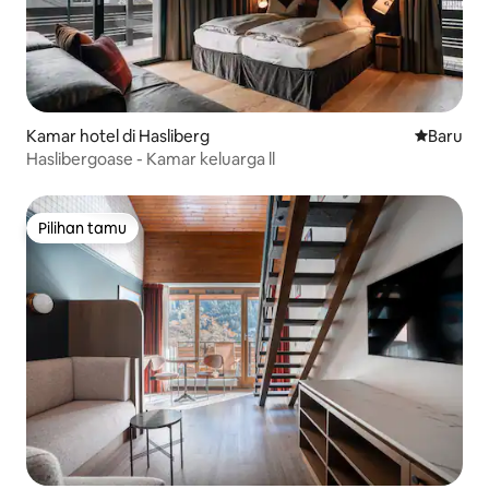
Kamar hotel di Hasliberg
Tempat m
Baru
Haslibergoase - Kamar keluarga ll
Pilihan tamu
Pilihan tamu