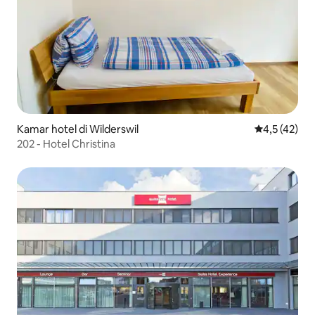
Kamar hotel di Wilderswil
Nilai rata-ra
4,5 (42)
202 - Hotel Christina