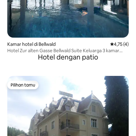
Kamar hotel di Bellwald
Nilai rata-ra
4,75 (4)
Hotel Zur alten Gasse Bellwald Suite Keluarga 3 kamar
Hotel dengan patio
tidur
Pilihan tamu
Pilihan tamu