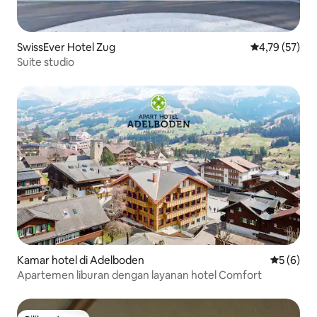
SwissEver Hotel Zug
Nilai rata-rata
4,79 (57)
Suite studio
Kamar hotel di Adelboden
Nilai rata
5 (6)
Apartemen liburan dengan layanan hotel Comfort