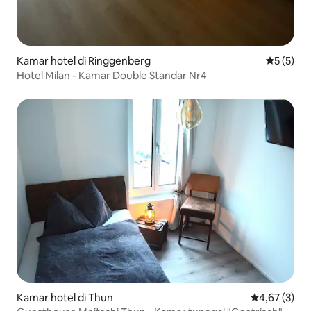
Kamar hotel di Ringgenberg
Nilai rata
5 (5)
Hotel Milan - Kamar Double Standar Nr4
Kamar hotel di Thun
Nilai rata-rat
4,67 (3)