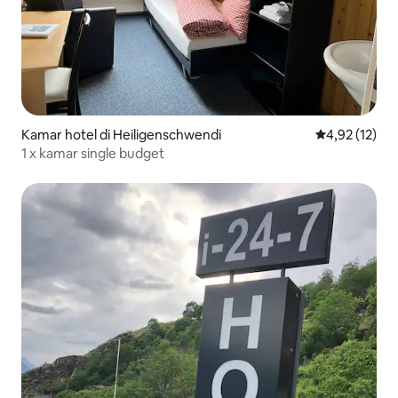
Kamar hotel di Heiligenschwendi
Nilai rata-rata
4,92 (12)
1 x kamar single budget