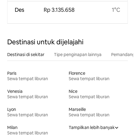
Des
Rp 3.135.658
1°C
Destinasi untuk dijelajahi
Destinasi di sekitar
Tipe penginapan lainnya
Pemandangan
Paris
Florence
Sewa tempat liburan
Sewa tempat liburan
Venesia
Nice
Sewa tempat liburan
Sewa tempat liburan
Lyon
Marseille
Sewa tempat liburan
Sewa tempat liburan
Milan
Tampilkan lebih banyak
Sewa tempat liburan