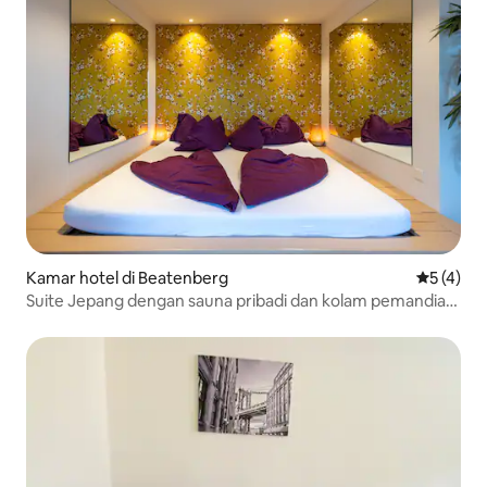
Kamar hotel di Beatenberg
Nilai rata
5 (4)
Suite Jepang dengan sauna pribadi dan kolam pemandian
air panas