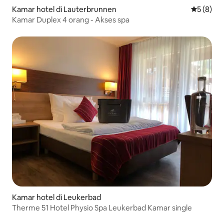
Kamar hotel di Lauterbrunnen
Nilai rata
5 (8)
Kamar Duplex 4 orang - Akses spa
Kamar hotel di Leukerbad
Therme 51 Hotel Physio Spa Leukerbad Kamar single