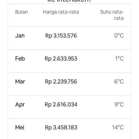
Bulan
Harga rata-rata
Suhu rata-
rata
Jan
Rp 3.153.576
0°C
Feb
Rp 2.633.953
1°C
Mar
Rp 2.239.756
6°C
Apr
Rp 2.616.034
9°C
Mei
Rp 3.458.183
14°C