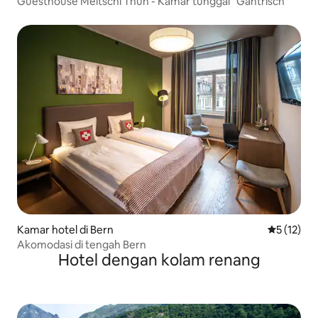
Guesthouse Meitschi Thun - Kamar tunggal "Gantrisch"
Kamar hotel di Bern
Nilai rata-
5 (12)
Akomodasi di tengah Bern
Hotel dengan kolam renang