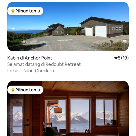
Pilihan tamu
Pilihan tamu terpopuler
Kabin di Anchor Point
Nilai rata-
5 (19)
Selamat datang di Redoubt Retreat
Lokasi
·
Nilai
·
Check-in
Pilihan tamu
Pilihan tamu terpopuler