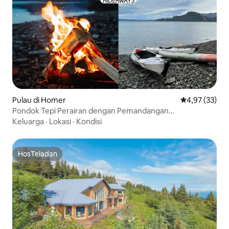
Pulau di Homer
Nilai rata-rata
4,97 (33)
Pondok Tepi Perairan dengan Pemandangan
Menakjubkan & Kayak
Keluarga
·
Lokasi
·
Kondisi
HosTeladan
HosTeladan