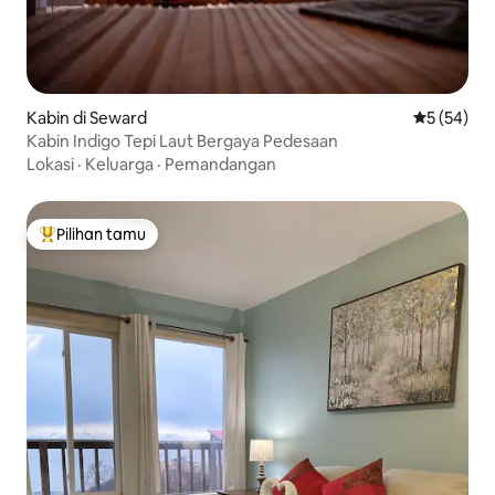
Kabin di Seward
Nilai rata-r
5 (54)
Kabin Indigo Tepi Laut Bergaya Pedesaan
Lokasi
·
Keluarga
·
Pemandangan
Pilihan tamu
Pilihan tamu terpopuler