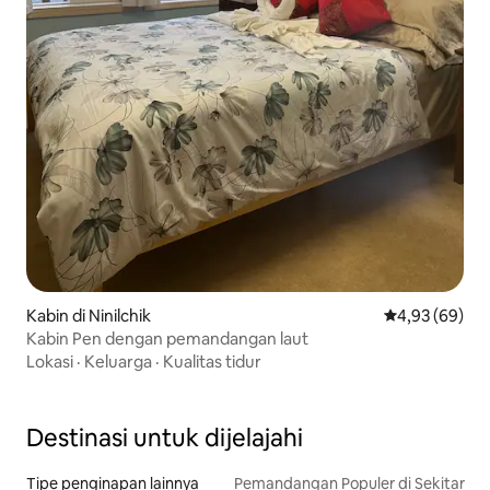
Kabin di Ninilchik
Nilai rata-rata
4,93 (69)
Kabin Pen dengan pemandangan laut
Lokasi
·
Keluarga
·
Kualitas tidur
Destinasi untuk dijelajahi
Tipe penginapan lainnya
Pemandangan Populer di Sekitar