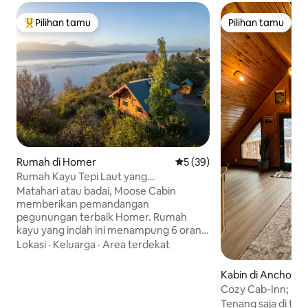
Pilihan tamu
Pilihan tamu
Pilihan tamu terpopuler
Pilihan tamu
Rumah di Homer
Nilai rata-rata 5 dari 5, 39 ul
5 (39)
Rumah Kayu Tepi Laut yang
Menakjubkan dengan Pemandangan
Matahari atau badai, Moose Cabin
Gletser & Spit
memberikan pemandangan
pegunungan terbaik Homer. Rumah
kayu yang indah ini menampung 6 orang
dan menampilkan dekorasi pedesaan
Lokasi
·
Keluarga
·
Area terdekat
untuk suasana Alaska yang
sesungguhnya. Terletak di atas pantai,
Kabin di Anchora
tempat ini menawarkan pemandangan
Cozy Cab-Inn; Priv
spektakuler dari jendela dan dek,
Anchorage
Tenang saja di tem