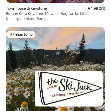
Townhouse di Keystone
Nilai rata-rata
4,98 (91)
Rumah Kota Keystone Mewah - Berjalan ke Lift!
Keluarga
·
Lokasi
·
Sungai
Pilihan tamu
Pilihan tamu terpopuler