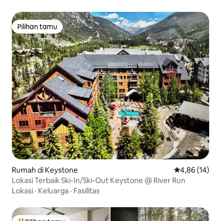
Pilihan tamu
Pilihan tamu
Rumah di Keystone
Nilai rata-rata
4,86 (14)
Lokasi Terbaik Ski-In/Ski-Out Keystone @ River Run
Lokasi
·
Keluarga
·
Fasilitas