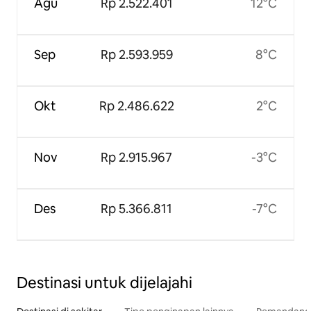
Agu
Rp 2.522.401
12°C
Sep
Rp 2.593.959
8°C
Okt
Rp 2.486.622
2°C
Nov
Rp 2.915.967
-3°C
Des
Rp 5.366.811
-7°C
Destinasi untuk dijelajahi