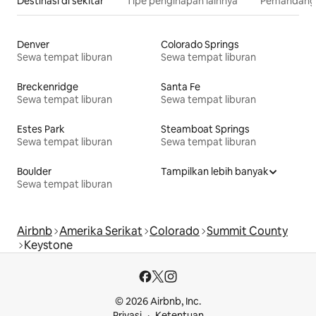
Destinasi di sekitar
Tipe penginapan lainnya
Pemandangan
Denver
Colorado Springs
Sewa tempat liburan
Sewa tempat liburan
Breckenridge
Santa Fe
Sewa tempat liburan
Sewa tempat liburan
Estes Park
Steamboat Springs
Sewa tempat liburan
Sewa tempat liburan
Boulder
Tampilkan lebih banyak
Sewa tempat liburan
Airbnb
Amerika Serikat
Colorado
Summit County
Keystone
© 2026 Airbnb, Inc.
Privasi
Ketentuan