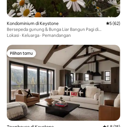
Kondominium di Keystone
Nilai rata-r
5 (62)
Bersepeda gunung & Bunga Liar Bangun Pagi di
Pegunungan
Lokasi
·
Keluarga
·
Pemandangan
Pilihan tamu
Pilihan tamu
Townhouse di Keystone
Nilai rata-ra
4,8 (15)