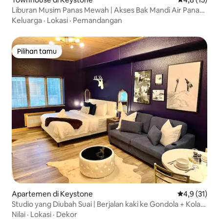
Liburan Musim Panas Mewah | Akses Bak Mandi Air Panas •
Muat 9 Orang
Keluarga
·
Lokasi
·
Pemandangan
Pilihan tamu
Pilihan tamu
Apartemen di Keystone
Nilai rata-ra
4,9 (31)
Studio yang Diubah Suai | Berjalan kaki ke Gondola + Kolam
Renang/Bak Mandi Air Panas
Nilai
·
Lokasi
·
Dekor