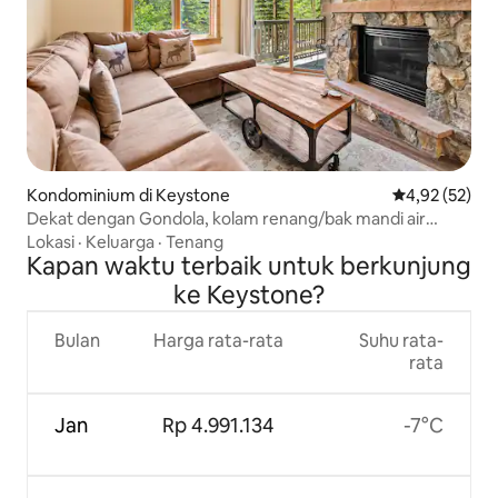
Kondominium di Keystone
Nilai rata-rata
4,92 (52)
Dekat dengan Gondola, kolam renang/bak mandi air
panas 1 tempat tidur dan tempat tidur sofa
Lokasi
·
Keluarga
·
Tenang
Kapan waktu terbaik untuk berkunjung
ke Keystone?
Bulan
Harga rata-rata
Suhu rata-
rata
Jan
Rp 4.991.134
-7°C