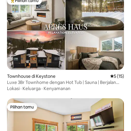
Pilihan tamu
Pilihan tamu terpopuler
Townhouse di Keystone
Nilai rata-
5 (15)
Luxe 3Br Townhome dengan Hot Tub | Sauna | Berjalan
kaki 2 Ski!
Lokasi
·
Keluarga
·
Kenyamanan
Pilihan tamu
Pilihan tamu