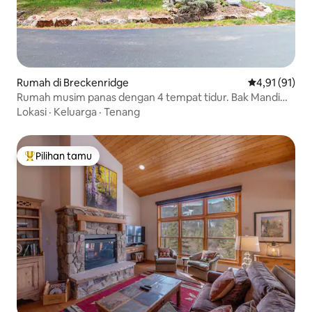
Rumah di Breckenridge
Nilai rata-rata
4,91 (91)
Rumah musim panas dengan 4 tempat tidur. Bak Mandi
Air Panas Pribadi.
Lokasi
·
Keluarga
·
Tenang
Pilihan tamu
Pilihan tamu terpopuler