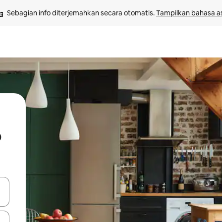
Sebagian info diterjemahkan secara otomatis. 
Tampilkan bahasa as
o
 tombol panah ke atas dan ke bawah atau jelajahi dengan sentuhan at