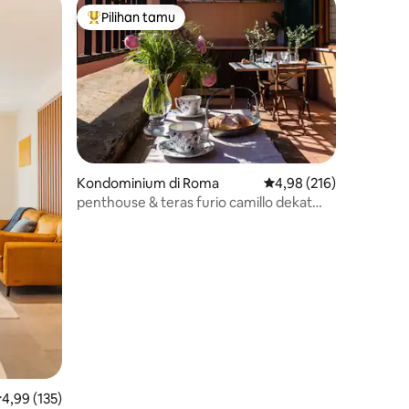
Pilihan tamu
Pilihan tamu terpopuler
Kondominium di Roma
Nilai rata-rata 4,98 dari
4,98 (216)
penthouse & teras furio camillo dekat
tuscolana
ilai rata-rata 4,99 dari 5, 135 ulasan
4,99 (135)