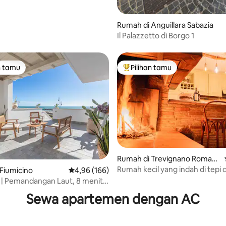
Rumah di Anguillara Sabazia
Il Palazzetto di Borgo 1
n tamu
Pilihan tamu
tamu terpopuler
Pilihan tamu terpopuler
 5, 99 ulasan
Rumah di Trevignano Roman
o
Rumah kecil yang indah di tepi
Fiumicino
Nilai rata-rata 4,96 dari 5, 166 ulasan
4,96 (166)
 | Pemandangan Laut, 8 menit
20 menit dari Roma
Sewa apartemen dengan AC