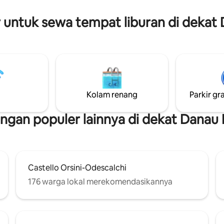
n peralatan makan, dua kamar
malam di luar ruangan. Apartemen ini
ngan shower dan bak mandi,
memiliki area tamu terbuka ya
er untuk sewa tempat liburan di dekat
 handuk, ha...
dengan dapur lengkap, kamar t
elegan, dan kamar mandi mode
Kolam renang
Parkir gra
gan populer lainnya di dekat Danau 
Castello Orsini-Odescalchi
176 warga lokal merekomendasikannya