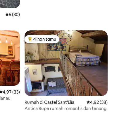
Nilai rata-rata 5 dari 5, 30 ulasan
5 (30)
Pilihan tamu
Pilihan tamu terpopuler
Nilai rata-rata 4,97 dari 5, 33 ulasan
4,97 (33)
 danau
Rumah di Castel Sant'Elia
Nilai rata-rata 4,92 dar
4,92 (38)
Antica Rupe rumah romantis dan tenang