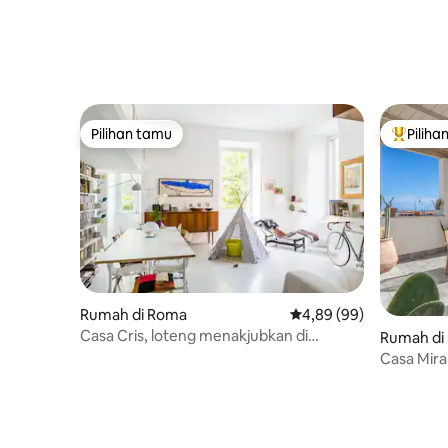
Pilihan tamu
Piliha
Pilihan tamu
Pilihan 
Rumah di Roma
Nilai rata-rata 4,89 dari
4,89 (99)
Casa Cris, loteng menakjubkan di
Rumah di 
Esquilino
Casa Mira
dari FCO 