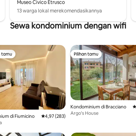
Museo Civico Etrusco
13 warga lokal merekomendasikannya
Sewa kondominium dengan wifi
n tamu
Pilihan tamu
tamu terpopuler
Pilihan tamu
Kondominium di Bracciano
N
5, 122 ulasan
Argo's House
ium di Fiumicino
Nilai rata-rata 4,97 dari 5, 283 ulasan
4,97 (283)
a