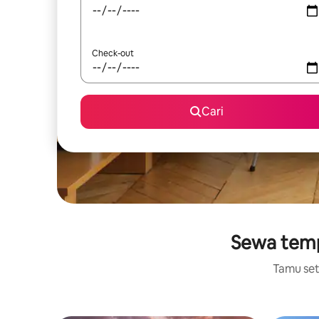
Check-out
Cari
Sewa temp
Tamu setu