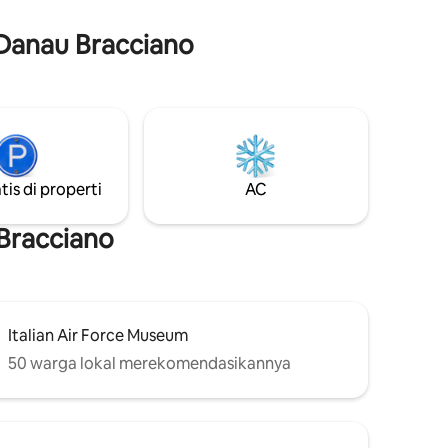
yang membuat masa inap terasa akrab
dan benar-benar berkesan. Tempat
ng cerah
 Danau Bracciano
parkir pribadi tersedia di taman
idur yang
kondominium.
rn.
tis di properti
AC
Bracciano
Italian Air Force Museum
50 warga lokal merekomendasikannya