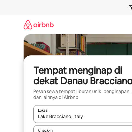
Lewatkan,
langsung
lihat
konten
Tempat menginap di
dekat Danau Braccian
Pesan sewa tempat liburan unik, penginapan,
dan lainnya di Airbnb
Lokasi
Jika hasil yang dicari tersedia, telusuri dengan
Check-in