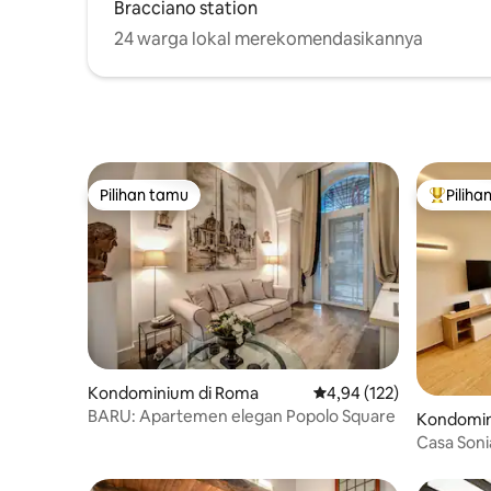
Bracciano station
24 warga lokal merekomendasikannya
Pilihan tamu
Piliha
Pilihan tamu
Pilihan 
Kondominium di Roma
Nilai rata-rata 4,94 dari 
4,94 (122)
BARU: Apartemen elegan Popolo Square
Kondomin
Casa Soni