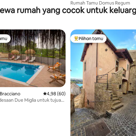
Rumah Tamu Domus Regum
ewa rumah yang cocok untuk keluar
tamu
Pilihan tamu
tamu
Pilihan tamu terpopuler
Bracciano
Nilai rata-rata 4,98 dari 5, 60 ulasan
4,98 (60)
edesaan Due Miglia untuk tujuan
5, 183 ulasan