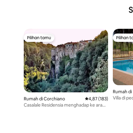
S
Pilihan tamu
Pilihan 
Pilihan tamu
Pilihan 
Rumah di 
Villa di p
Rumah di Corchiano
Nilai rata-rata 4,87 dari 
4,87 (183)
wisata
Casalale Residensia menghadap ke arah
yang tak terbatas