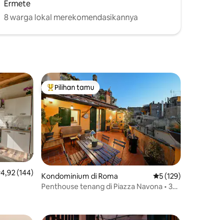
Ermete
8 warga lokal merekomendasikannya
Pilihan tamu
Pilihan tamu terpopuler
ilai rata-rata 4,92 dari 5, 144 ulasan
4,92 (144)
Kondominium di Roma
Nilai rata-rata 5 dari
5 (129)
Penthouse tenang di Piazza Navona • 3
Teras