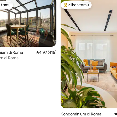
n tamu
Pilihan tamu
tamu terpopuler
Pilihan tamu terpopuler
5, 205 ulasan
ium di Roma
Nilai rata-rata 4,97 dari 5, 416 ulasan
4,97 (416)
n di Roma
Kondominium di Roma
N