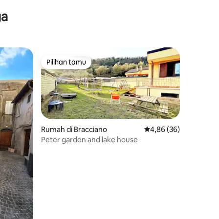
ga
Pilihan tamu
Pilihan tamu
Rumah di Bracciano
Nilai rata-rata 4,86 dar
4,86 (36)
Peter garden and lake house