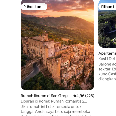
Pilihan tamu
Pilihan 
Pilihan tamu
Pilihan 
Aparteme
Kastil De
Barone ad
sekitar 1
kuno Cast
dilengkap
dan perha
dengan la
kamar tid
Rumah liburan di San Grego
Nilai rata-rata 4,96 dari 
4,96 (228)
mezzanine
rio da Sassola
Liburan di Roma: Rumah Romantis 2
AC dengan
Kamar Tidur di Castle Walls
Jika rumah ini tidak tersedia untuk
Wi - Fi gr
tanggal Anda, saya baru saja membuka
induksi, o