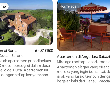
tamu
HosTeladan
tamu
HosTeladan
n di Roma
Nilai rata-rata 4,81 dari 5, 153 ulasan
4,81 (153)
l Duca - Barone
Apartemen di Anguillara Sabazi
alah apartemen pribadi seluas
Miralago rooftop - apartemen
20 meter persegi di dalam desa
pemandangan danau
Apartemen elegan yang diranc
ello del Duca. Apartemen ini
mereka yang ingin bersantai, 
i dengan setiap kenyamanan
jarak yang bisa ditempuh deng
tian untuk menyelesaikan,
berjalan kaki dari Danau Bracci
ntai terakota antik yang indah,
mengorbankan kenyamanan, g
ur dengan tempat tidur double,
ketenangan. Bintang utamanya adalah
5, 228 ulasan
 dengan tempat tidur double,
teras panorama besar yang m
 mode inverter panas/dingin,
danau, tempat ideal untuk sara
atis, TV pintar 43", kompor
bawah sinar matahari, minuman 
ven listrik, mesin cuci piring,
saat matahari terbenam, atau