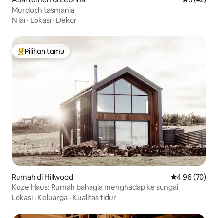
Murdoch tasmania
Nilai
·
Lokasi
·
Dekor
Pilihan tamu
Pilihan tamu terpopuler
Rumah di Hillwood
Nilai rata-rata
4,96 (70)
Koze Haus: Rumah bahagia menghadap ke sungai
Lokasi
·
Keluarga
·
Kualitas tidur