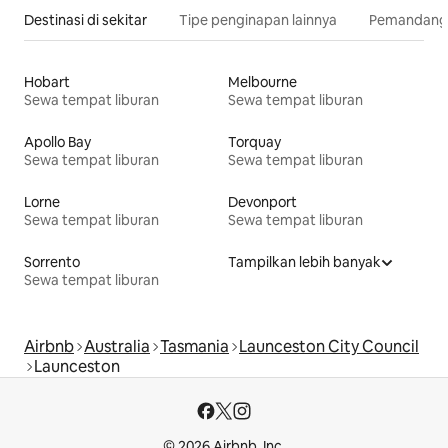
Destinasi di sekitar
Tipe penginapan lainnya
Pemandangan
Hobart
Melbourne
Sewa tempat liburan
Sewa tempat liburan
Apollo Bay
Torquay
Sewa tempat liburan
Sewa tempat liburan
Lorne
Devonport
Sewa tempat liburan
Sewa tempat liburan
Sorrento
Tampilkan lebih banyak
Sewa tempat liburan
Airbnb
Australia
Tasmania
Launceston City Council
Launceston
© 2026 Airbnb, Inc.