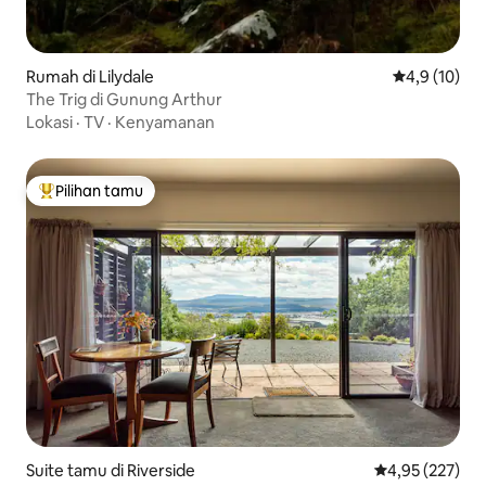
Rumah di Lilydale
Nilai rata-rat
4,9 (10)
The Trig di Gunung Arthur
Lokasi
·
TV
·
Kenyamanan
Pilihan tamu
Pilihan tamu terpopuler
Suite tamu di Riverside
Nilai rata-rata 
4,95 (227)