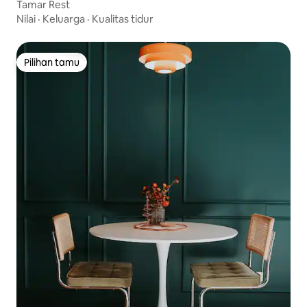
Tamar Rest
Nilai
·
Keluarga
·
Kualitas tidur
Pilihan tamu
Pilihan tamu