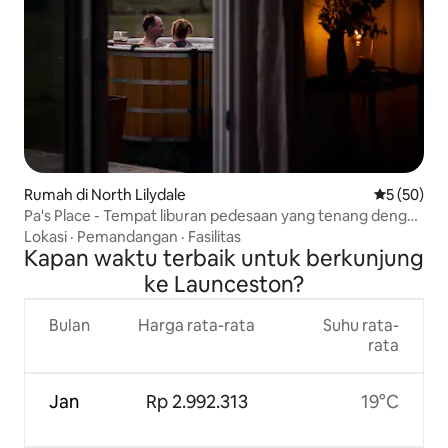
Rumah di North Lilydale
Nilai rata-r
5 (50)
Pa's Place - Tempat liburan pedesaan yang tenang dengan
bak mandi air panas
Lokasi
·
Pemandangan
·
Fasilitas
Kapan waktu terbaik untuk berkunjung
ke Launceston?
Bulan
Harga rata-rata
Suhu rata-
rata
Jan
Rp 2.992.313
19°C