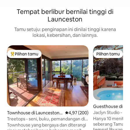
Tempat berlibur bernilai tinggi di
Launceston
Tamu setuju: penginapan ini dinilai tinggi karena
lokasi, kebersihan, dan lainnya.
Pilihan tamu
Pilihan tamu
Pilihan tamu terpopuler
Pilihan tamu
Guesthouse di Riv
Jaclyn Studio - Sp
Townhouse di Launceston
Nilai rata-rata 4,97 dari 5, 200 ul
4,97 (200)
Ruangan dengan
Barat
Hanya 10 menit da
Treetops - seni, buku, pemandangan di
menakjubkan
seberang Tamar Is
dekat Cataract Gorge
Townhouse yang bergaya dan diterangi
tempat liburan yan