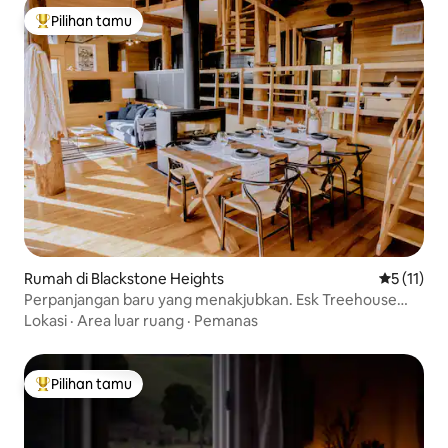
Pilihan tamu
Pilihan tamu terpopuler
Rumah di Blackstone Heights
Nilai rata-
5 (11)
Perpanjangan baru yang menakjubkan. Esk Treehouse
Cabin
Lokasi
·
Area luar ruang
·
Pemanas
Pilihan tamu
Pilihan tamu terpopuler