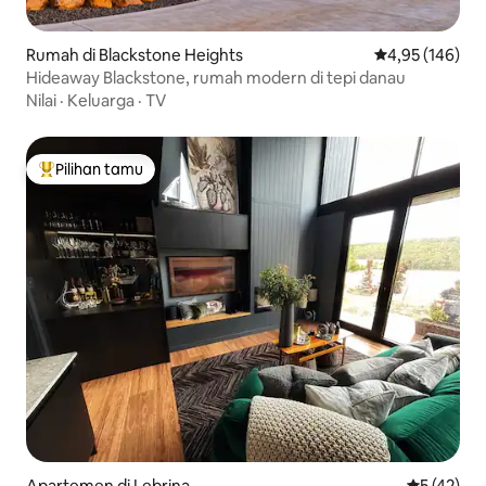
Rumah di Blackstone Heights
Nilai rata-rata 
4,95 (146)
Hideaway Blackstone, rumah modern di tepi danau
Nilai
·
Keluarga
·
TV
Pilihan tamu
Pilihan tamu terpopuler
Apartemen di Lebrina
Nilai rata-
5 (42)