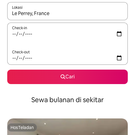
Lokasi
Jika hasil yang dicari tersedia, telusuri dengan tombol panah
Check-in
Check-out
Cari
Sewa bulanan di sekitar
HosTeladan
HosTeladan