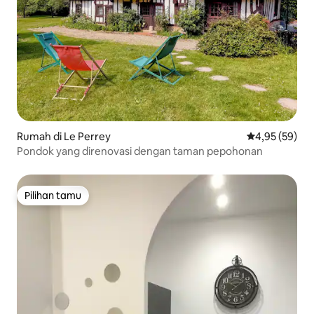
Rumah di Le Perrey
Nilai rata-rata
4,95 (59)
Pondok yang direnovasi dengan taman pepohonan
Pilihan tamu
Pilihan tamu