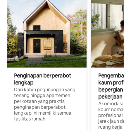
Penginapan berperabot
Pengembara d
lengkap
kaum profesi
bepergian un
Dari kabin pegunungan yang
tenang hingga apartemen
pekerjaan
perkotaan yang praktis,
Akomodasi yan
penginapan berperabot
kaum nomaden
lengkap ini memiliki semua
profesional yan
fasilitas rumah.
jarak jauh deng
ruang kerja khu