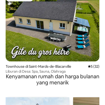
Pilihan tamu terpopuler
Townhouse di Saint-Mards-de-Blacarville
Nilai rata-
5 (32)
Liburan di Desa: Spa, Sauna, Olahraga
Kenyamanan rumah dan harga bulanan
yang menarik