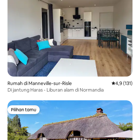
Rumah di Manneville-sur-Risle
Nilai rata-rat
4,9 (131)
Di jantung Haras - Liburan alam di Normandia
Pilihan tamu
Pilihan tamu