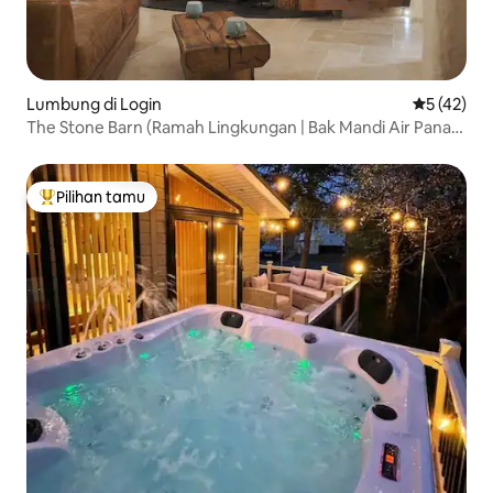
Lumbung di Login
Nilai rata-
5 (42)
The Stone Barn (Ramah Lingkungan | Bak Mandi Air Panas
Berbahan Bakar Kayu)
Pilihan tamu
Pilihan tamu terpopuler