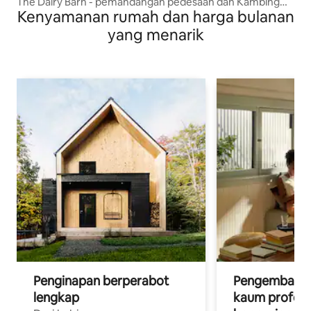
The Dairy Barn - pemandangan pedesaan dan Kambing
Kenyamanan rumah dan harga bulanan
Pygmy
yang menarik
Penginapan berperabot
Pengembara d
lengkap
kaum profesi