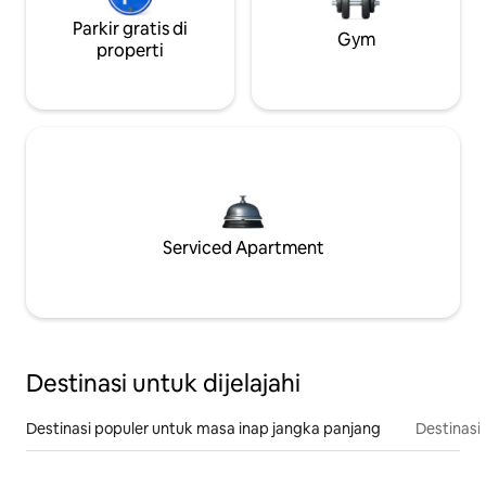
Parkir gratis di
Gym
properti
Serviced Apartment
Destinasi untuk dijelajahi
Destinasi populer untuk masa inap jangka panjang
Destinasi 