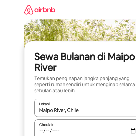
Lewatkan,
langsung
lihat
konten
Sewa Bulanan di Maipo
River
Temukan penginapan jangka panjang yang
seperti rumah sendiri untuk menginap selama
sebulan atau lebih.
Lokasi
Jika hasil yang dicari tersedia, telusuri dengan
Check-in