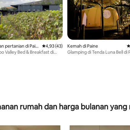
5, 248 ulasan
n pertanian di Pain
Nilai rata-rata 4,93 dari 5, 43 ulasan
4,93 (43)
Kemah di Paine
N
po Valley Bed & Breakfast di
Glamping di Tenda Luna Bell di 
Chili.
anan rumah dan harga bulanan yang 