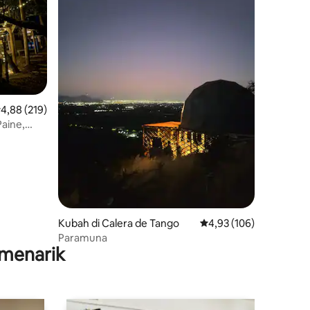
ilai rata-rata 4,88 dari 5, 219 ulasan
4,88 (219)
Paine,
Kubah di Calera de Tango
Nilai rata-rata 4,93 dari
4,93 (106)
Paramuna
menarik