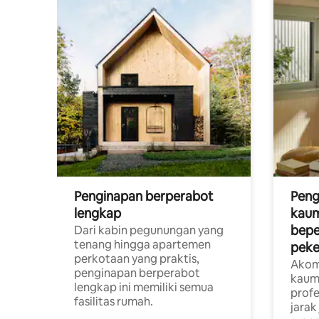
Penginapan berperabot
Peng
lengkap
kaum
bepe
Dari kabin pegunungan yang
tenang hingga apartemen
peke
perkotaan yang praktis,
Akom
penginapan berperabot
kaum
lengkap ini memiliki semua
profe
fasilitas rumah.
jarak