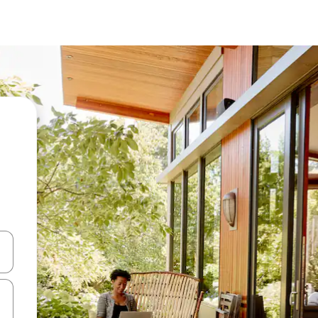
 tombol panah ke atas dan ke bawah atau jelajahi dengan sentuhan at