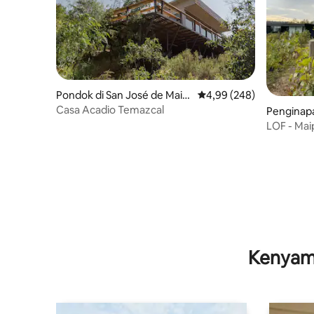
Pondok di San José de Maip
Nilai rata-rata 4,99 dari 
4,99 (248)
o
Casa Acadio Temazcal
Penginapa
e
LOF - Mai
Winery
Kenyam