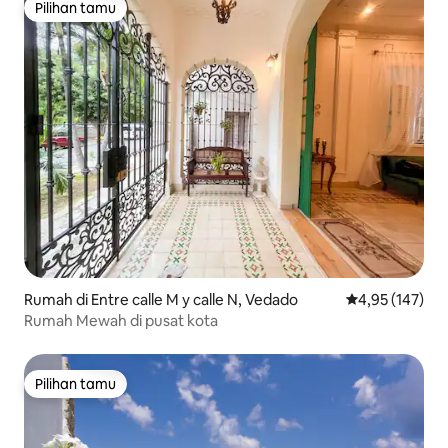
Pilihan tamu
Pilihan tamu
Rumah di Entre calle M y calle N, Vedado
Nilai rata-rata 
4,95 (147)
Rumah Mewah di pusat kota
Pilihan tamu
Pilihan tamu