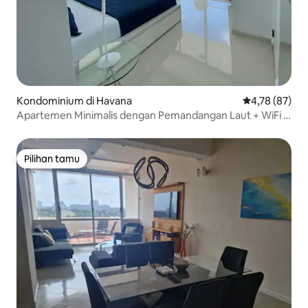
Kondominium di Havana
Nilai rata-rata
4,78 (87)
Apartemen Minimalis dengan Pemandangan Laut + WiFi +
Generador
Pilihan tamu
Pilihan tamu