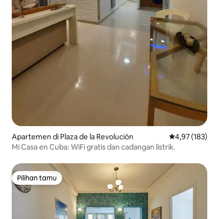
Apartemen di Plaza de la Revolución
Nilai rata-rata 
4,97 (183)
Mi Casa en Cuba: WiFi gratis dan cadangan listrik.
Pilihan tamu
Pilihan tamu