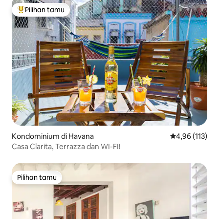
Pilihan tamu
Pilihan tamu terpopuler
Kondominium di Havana
Nilai rata-rata 
4,96 (113)
Casa Clarita, Terrazza dan WI-FI!
Pilihan tamu
Pilihan tamu