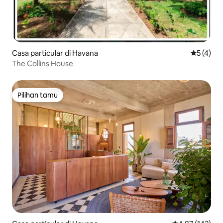
Casa particular di Havana
Nilai rata
5 (4)
The Collins House
Pilihan tamu
Pilihan tamu