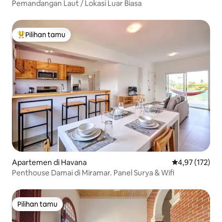
Pemandangan Laut / Lokasi Luar Biasa
Pilihan tamu
Pilihan tamu terpopuler
Apartemen di Havana
Nilai rata-rata 
4,97 (172)
Penthouse Damai di Miramar. Panel Surya & Wifi
Pilihan tamu
Pilihan tamu