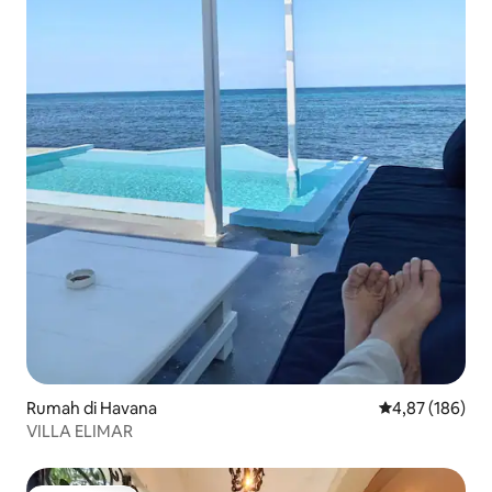
Rumah di Havana
Nilai rata-rata 
4,87 (186)
VILLA ELIMAR