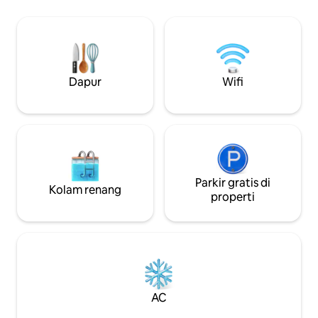
bersantai, bersosialisasi, dan
dengan berjalan k
menciptakan kenangan abadi. Dekat
wisata Havana. Layanan penjemputan
dengan kehidupan malam, budaya, dan
saat tiba di bandara
tempat menarik. Pesan sekarang untuk
termasuk dalam H
menikmati Havana seperti warga lokal di
salah satu lingkungan tinggal yang paling
Dapur
Wifi
diminati di kota ini!
Parkir gratis di
Kolam renang
properti
AC