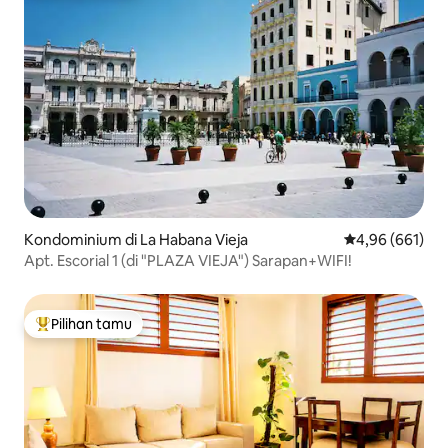
Kondominium di La Habana Vieja
Nilai rata-rata 
4,96 (661)
Apt. Escorial 1 (di "PLAZA VIEJA") Sarapan+WIFI!
Pilihan tamu
Pilihan tamu terpopuler