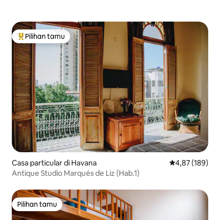
Pilihan tamu
Pilihan tamu terpopuler
Casa particular di Havana
Nilai rata-rata 
4,87 (189)
Antique Studio Marqués de Liz (Hab.1)
Pilihan tamu
Pilihan tamu