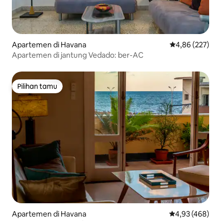
Apartemen di Havana
Nilai rata-rata 
4,86 (227)
Apartemen di jantung Vedado: ber-AC
Pilihan tamu
Pilihan tamu
Apartemen di Havana
Nilai rata-rata 
4,93 (468)