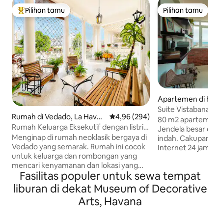
Pilihan tamu
Pilihan tamu
Pilihan tamu terpopuler
Pilihan tamu
Apartemen di Ha
Suite Vistabana. Wi
Rumah di Vedado, La Havan
Nilai rata-rata 4,96 dari 5, 294 ul
4,96 (294)
Netflix
80 m2 apartemen pribadi dan nyaman
a
Rumah Keluarga Eksekutif dengan listrik
Jendela besar d
yang andal
Menginap di rumah neoklasik bergaya di
indah. Cakupan Wi - Fi untuk akses
Vedado yang semarak. Rumah ini cocok
Internet 24 jam. 
untuk keluarga dan rombongan yang
telepon Kuba yang
mencari kenyamanan dan lokasi yang
Pemutar musik yan
Fasilitas populer untuk sewa tempat
strategis. - Berjalan kaki ke Malecón, -
Bluetooth sehingg
Hotel Nacional - Restoran dengan nilai
mendengarkan lag
liburan di dekat Museum of Decorative
tertinggi - Aquare revolusi - Fábrica de
Sangat aman 24 jam
Arts, Havana
Arte dan masih banyak lagi. Nikmati
Berlokasi strategi
teras yang luas yang ideal untuk
lautan dan berloka