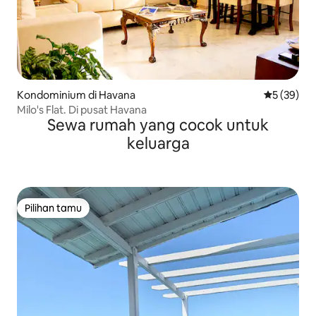
Kondominium di Havana
Nilai rata-r
5 (39)
Milo's Flat. Di pusat Havana
Sewa rumah yang cocok untuk
keluarga
Pilihan tamu
Pilihan tamu