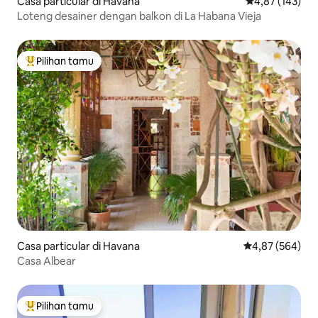
Casa particular di Havana
Nilai rata-rata 
4,87 (143)
Loteng desainer dengan balkon di La Habana Vieja
Pilihan tamu
Pilihan tamu terpopuler
Casa particular di Havana
Nilai rata-rata 
4,87 (564)
Casa Albear
Pilihan tamu
Pilihan tamu terpopuler