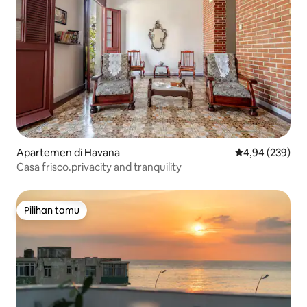
Apartemen di Havana
Nilai rata-rata 
4,94 (239)
Casa frisco.privacity and tranquility
Pilihan tamu
Pilihan tamu