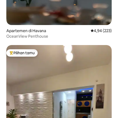
Apartemen di Havana
Nilai rata-rata 
4,94 (223)
OceanView Penthouse
Pilihan tamu
Pilihan tamu terpopuler