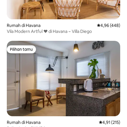
Rumah di Havana
Nilai rata-rata 
4,96 (448)
Vila Modern Artful ❤️ di Havana ~ Villa Diego
Pilihan tamu
Pilihan tamu
Rumah di Havana
Nilai rata-rata 
4,91 (215)