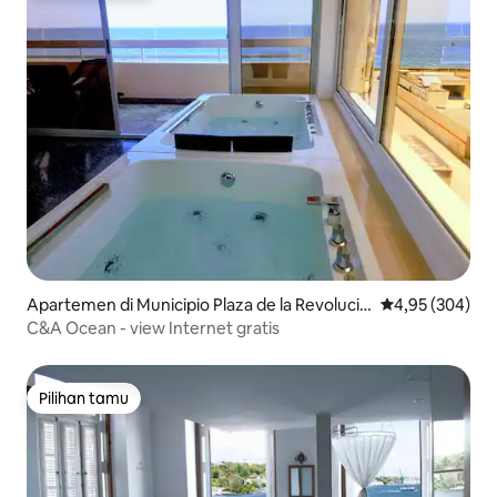
Apartemen di Municipio Plaza de la Revolució
Nilai rata-rata 
4,95 (304)
n, reparto Vedado
C&A Ocean - view Internet gratis
Pilihan tamu
Pilihan tamu