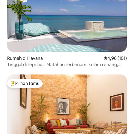
Rumah di Havana
Nilai rata-rata 
4,96 (101)
Tinggal di tepi laut. Matahari terbenam, kolam renang,
panel surya
Pilihan tamu
Pilihan tamu terpopuler