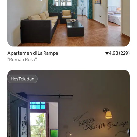
Apartemen di La Rampa
Nilai rata-rata 
4,93 (229)
"Rumah Rosa"
HosTeladan
HosTeladan