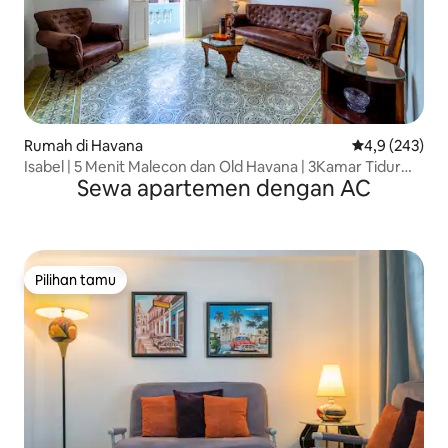
Rumah di Havana
Nilai rata-rata
4,9 (243)
Isabel | 5 Menit Malecon dan Old Havana | 3Kamar Tidur
Sewa apartemen dengan AC
|WIFI
Pilihan tamu
Pilihan tamu