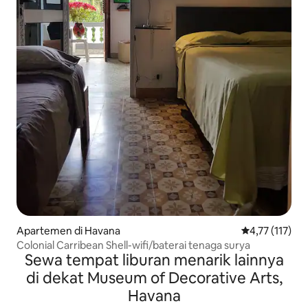
Apartemen di Havana
Nilai rata-rata
4,77 (117)
Colonial Carribean Shell-wifi/baterai tenaga surya
Sewa tempat liburan menarik lainnya
di dekat Museum of Decorative Arts,
Havana