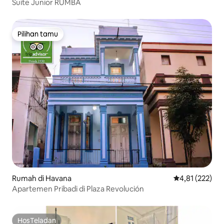
Suite Junior RUMBA
Pilihan tamu
Pilihan tamu
Rumah di Havana
Nilai rata-rata 
4,81 (222)
Apartemen Pribadi di Plaza Revolución
HosTeladan