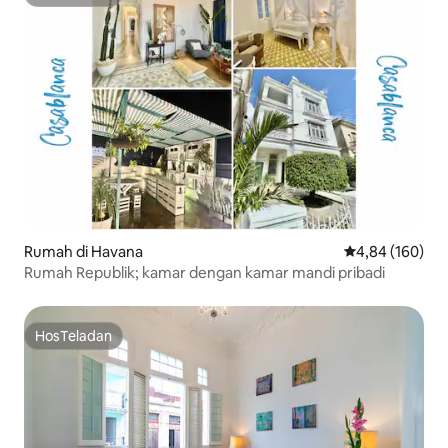
HosTeladan
Rumah di Havana
Nilai rata-rata 
4,84 (160)
Rumah Republik; kamar dengan kamar mandi pribadi
HosTeladan
HosTeladan