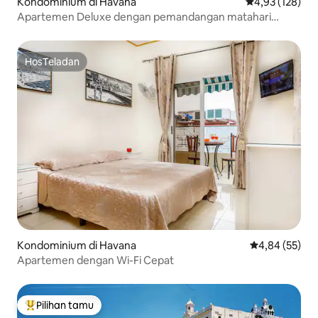
Kondominium di Havana
Nilai rata-rata 
4,93 (128)
Apartemen Deluxe dengan pemandangan matahari
terbenam di Teluk Havana.
HosTeladan
HosTeladan
Kondominium di Havana
Nilai rata-rata
4,84 (55)
Apartemen dengan Wi-Fi Cepat
Pilihan tamu
Pilihan tamu terpopuler