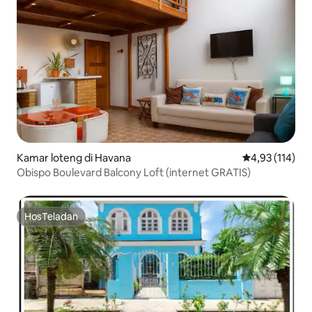
Kamar loteng di Havana
Nilai rata-rata 
4,93 (114)
Obispo Boulevard Balcony Loft (internet GRATIS)
HosTeladan
HosTeladan