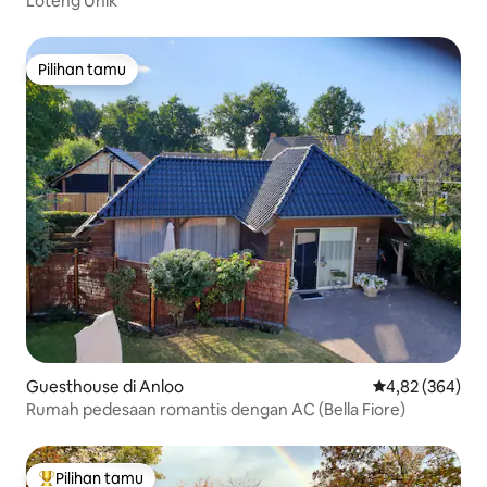
Loteng Unik
Pilihan tamu
Pilihan tamu
Guesthouse di Anloo
Nilai rata-rata 
4,82 (364)
Rumah pedesaan romantis dengan AC (Bella Fiore)
Pilihan tamu