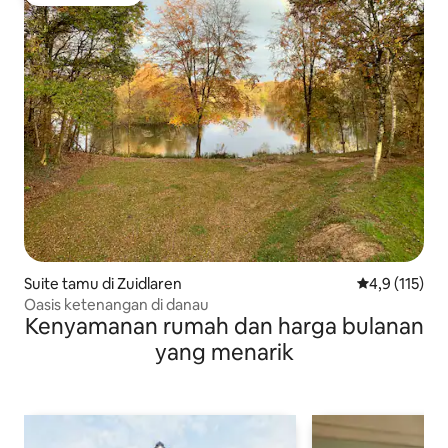
Pilihan tamu terpopuler
Suite tamu di Zuidlaren
Nilai rata-rat
4,9 (115)
Oasis ketenangan di danau
Kenyamanan rumah dan harga bulanan
yang menarik