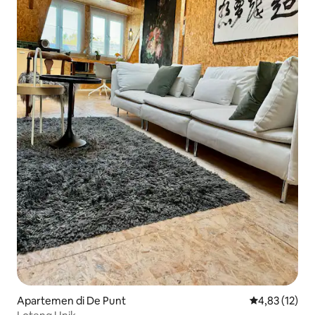
Apartemen di De Punt
Nilai rata-rata
4,83 (12)