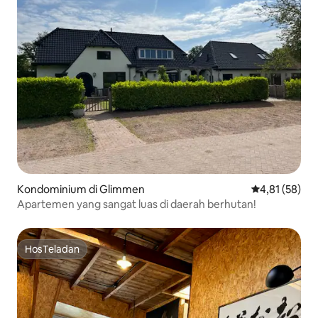
Kondominium di Glimmen
Nilai rata-rata
4,81 (58)
Apartemen yang sangat luas di daerah berhutan!
HosTeladan
HosTeladan