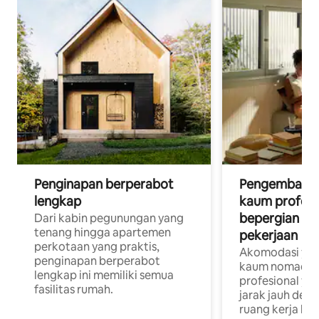
Penginapan berperabot
Pengembara d
lengkap
kaum profesi
bepergian un
Dari kabin pegunungan yang
tenang hingga apartemen
pekerjaan
perkotaan yang praktis,
Akomodasi yan
penginapan berperabot
kaum nomaden
lengkap ini memiliki semua
profesional yan
fasilitas rumah.
jarak jauh deng
ruang kerja khu