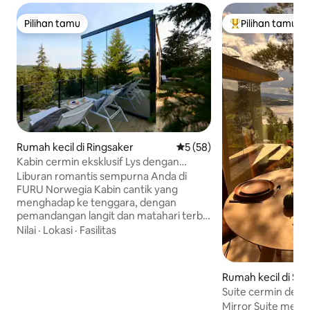
Pilihan tamu
Pilihan tamu
Pilihan tamu
Pilihan tamu terp
Rumah kecil di Ringsaker
Nilai rata-rata 5 dari 5, 58 ul
5 (58)
Kabin cermin eksklusif Lys dengan
desain Norwegia
Liburan romantis sempurna Anda di
FURU Norwegia Kabin cantik yang
menghadap ke tenggara, dengan
pemandangan langit dan matahari terbit
yang indah. Interior dengan skema
Nilai
·
Lokasi
·
Fasilitas
warna terang, bercahaya seperti hari-
hari musim panas yang panjang. Nikmati
bak mandi air panas pribadi di hutan
Rumah kecil di Ste
dengan harga NOK 600 per masa inap,
Suite cermin deng
pesan terlebih dahulu. Jendela dari lantai
Mirror Suite men
hingga langit-langit dengan tirai hitam,