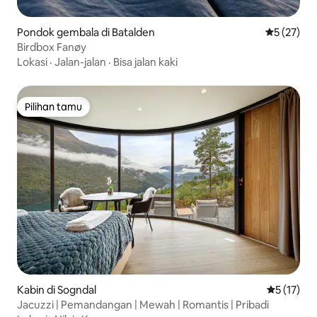
Pondok gembala di Batalden
Nilai rata-
5 (27)
Birdbox Fanøy
Lokasi
·
Jalan-jalan
·
Bisa jalan kaki
Pilihan tamu
Pilihan tamu
Kabin di Sogndal
Nilai rata-
5 (17)
Jacuzzi | Pemandangan | Mewah | Romantis | Pribadi