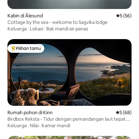
Kabin di Ålesund
Nilai rata-r
5 (56)
Cottage by the sea - welcome to Sagvika lodge
Keluarga
·
Lokasi
·
Bak mandi air panas
Pilihan tamu
Pilihan tamu terpopuler
Rumah pohon di Kinn
Nilai rata-r
5 (68)
Birdbox Reksta - Tidur dengan pemandangan laut tepat di
luar
Keluarga
·
Nilai
·
Kamar mandi