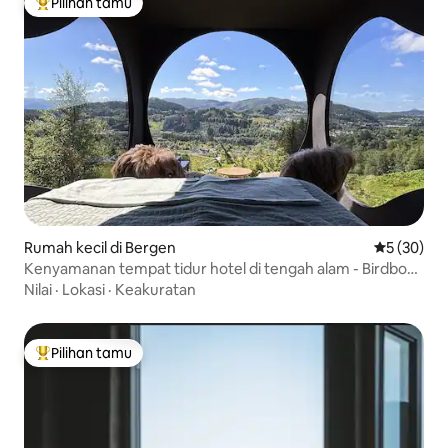
Pilihan tamu
Pilihan tamu terpopuler
Rumah kecil di Bergen
Nilai rata-r
5 (30)
Kenyamanan tempat tidur hotel di tengah alam - Birdbox
Bergen
Nilai
·
Lokasi
·
Keakuratan
Pilihan tamu
Pilihan tamu terpopuler