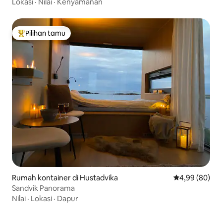
Lokasi
·
Nilai
·
Kenyamanan
Pilihan tamu
Pilihan tamu terpopuler
Rumah kontainer di Hustadvika
Nilai rata-rata
4,99 (80)
Sandvik Panorama
Nilai
·
Lokasi
·
Dapur