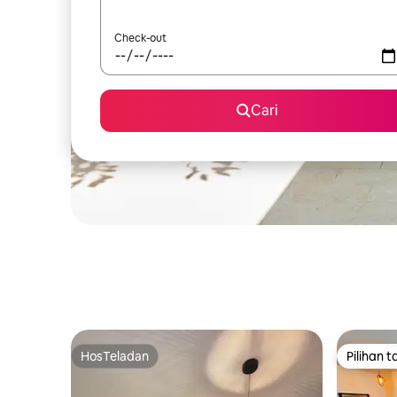
Check-out
Cari
HosTeladan
Pilihan 
HosTeladan
Pilihan 