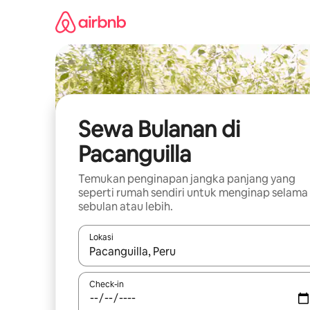
Lewatkan,
langsung
lihat
konten
Sewa Bulanan di
Pacanguilla
Temukan penginapan jangka panjang yang
seperti rumah sendiri untuk menginap selama
sebulan atau lebih.
Lokasi
Jika hasil yang dicari tersedia, telusuri dengan
Check-in