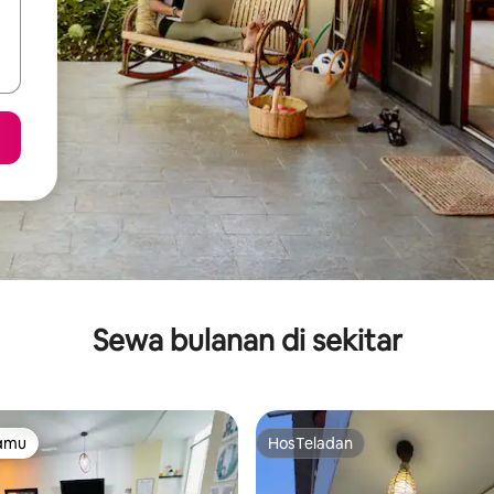
Sewa bulanan di sekitar
tamu
HosTeladan
tamu
HosTeladan