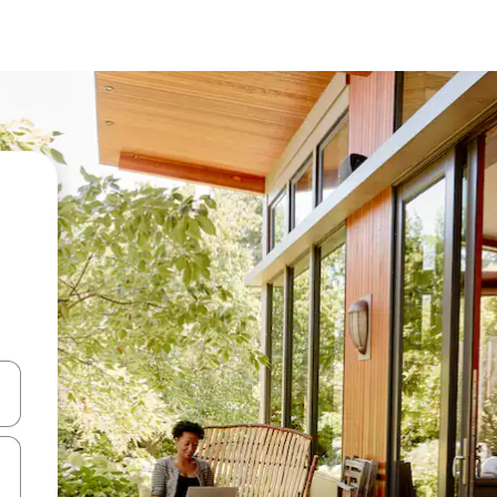
 tombol panah ke atas dan ke bawah atau jelajahi dengan sentuhan at