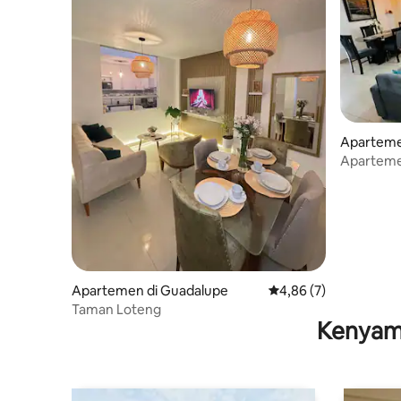
Aparteme
Apartemen
Apartemen di Guadalupe
Nilai rata-rata 4,86 da
4,86 (7)
Taman Loteng
Kenyam