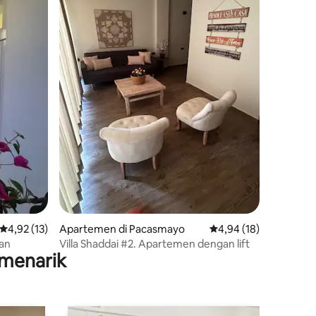
Nilai rata-rata 4,92 dari 5, 13 ulasan
4,92 (13)
Apartemen di Pacasmayo
Nilai rata-rata 4,94 dar
4,94 (18)
man
Villa Shaddai #2. Apartemen dengan lift
menarik