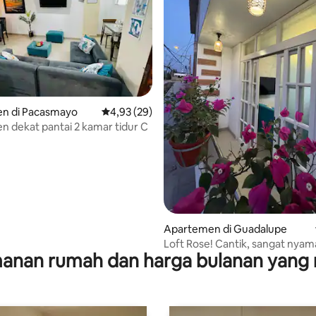
n di Pacasmayo
Nilai rata-rata 4,93 dari 5, 29 ulasan
4,93 (29)
 dekat pantai 2 kamar tidur C
ri 5, 7 ulasan
Apartemen di Guadalupe
Loft Rose! Cantik, sangat nya
anan rumah dan harga bulanan yang 