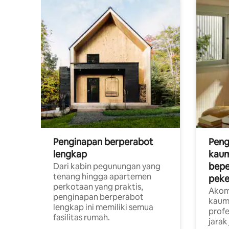
Penginapan berperabot
Peng
lengkap
kaum
bepe
Dari kabin pegunungan yang
tenang hingga apartemen
peke
perkotaan yang praktis,
Akom
penginapan berperabot
kaum
lengkap ini memiliki semua
profe
fasilitas rumah.
jarak