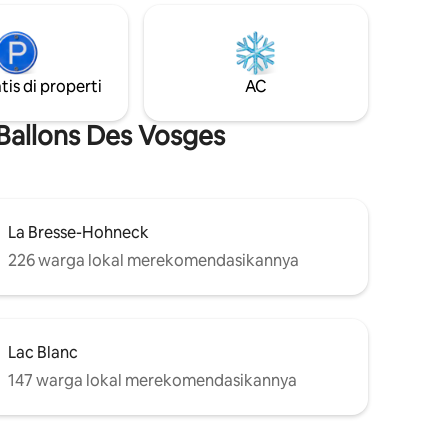
yang sama
Hautes Vosges, dalam radius 12/50km,
 Di malam
ada beberapa kegiatan olahraga dan
 tempat
budaya.
ndangan
tis di properti
AC
, dan
Ballons Des Vosges
La Bresse-Hohneck
226 warga lokal merekomendasikannya
Lac Blanc
147 warga lokal merekomendasikannya