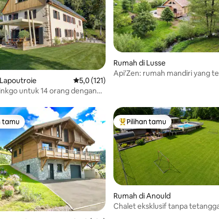
Rumah di Lusse
Api'Zen: rumah mandiri yang t
5, 108 ulasan
Lapoutroie
Nilai rata-rata 5,0 dari 5, 121 ulasan
5,0 (121)
inkgo untuk 14 orang dengan
an sauna
n tamu
Pilihan tamu
tamu terpopuler
Pilihan tamu terpopuler
Rumah di Anould
Chalet eksklusif tanpa tetangg
dan Pemandian Nordik