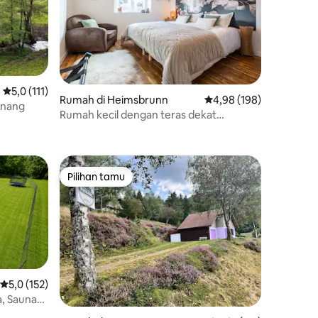
Nilai rata-rata 5,0 dari 5, 111 ulasan
5,0 (111)
Rumah di Heimsbrunn
Nilai rata-rata 4,98 dari
4,98 (198)
enang
Rumah kecil dengan teras dekat
Mulhouse
Pilihan tamu
Pilihan tamu
Nilai rata-rata 5,0 dari 5, 152 ulasan
5,0 (152)
a, Sauna