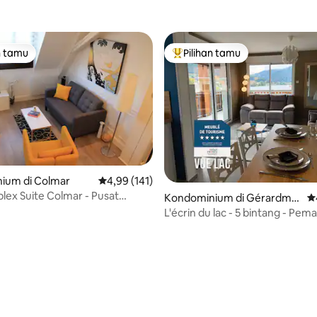
n tamu
Pilihan tamu
tamu terpopuler
Pilihan tamu terpopuler
ium di Colmar
Nilai rata-rata 4,99 dari 5, 141 ulasan
4,99 (141)
lex Suite Colmar - Pusat
Kondominium di Gérardme
Ni
 5, 151 ulasan
h
r
L'écrin du lac - 5 bintang - Pe
luar biasa