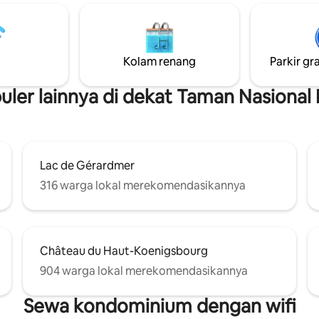
n dua kamar tidur di lantai
ulang baterai Anda di tempat 
Baik Anda datang untuk
harmonisnya dengan estetika.
 atau untuk pendakian panjang
hari, duduk dengan nyaman di
ngan sekitarnya, kami dengan
tidur Anda, mengagumi pema
Kolam renang
Parkir gra
ati menyambut Anda. Kami bisa
bintang - bintang yang menarik
 dengan saran dalam bahasa
menggetarkan suara alam.
rancis, atau Belanda yang fasih.
er lainnya di dekat Taman Nasional 
Lac de Gérardmer
316 warga lokal merekomendasikannya
Château du Haut-Koenigsbourg
904 warga lokal merekomendasikannya
Sewa kondominium dengan wifi