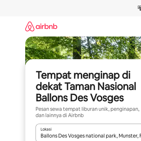
Lewatkan,
langsung
lihat
konten
Tempat menginap di
dekat Taman Nasional
Ballons Des Vosges
Pesan sewa tempat liburan unik, penginapan,
dan lainnya di Airbnb
Lokasi
Jika hasil yang dicari tersedia, telusuri dengan