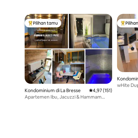
Pilihan tamu
Piliha
Pilihan tamu terpopuler
Pilihan 
Kondomin
wHite Dup
Kondominium di La Bresse
Nilai rata-rata 4,97 dari
4,97 (151)
Bersejara
Apartemen Ibu, Jacuzzi & Hammam
pribadi