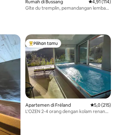
Rumah di Bussang
Nilai rata-rata 4,91 dari
4,91 (114)
Gîte du tremplin, pemandangan lembah
Moselle
Pilihan tamu
Pilihan tamu terpopuler
Apartemen di Fréland
Nilai rata-rata 5,0 dari
5,0 (215)
L'OZEN 2-4 orang dengan kolam renang
pribadi dalam ruangan