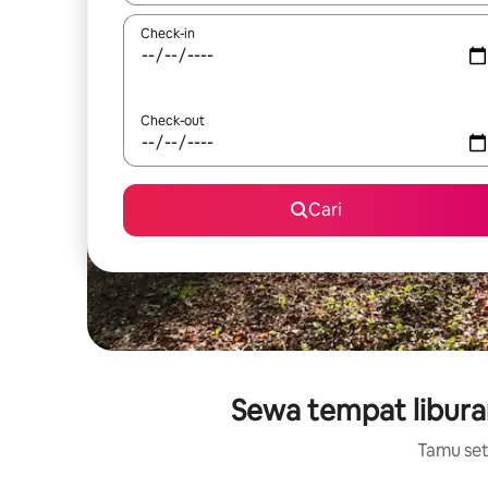
Check-in
Check-out
Cari
Sewa tempat libura
Tamu setu