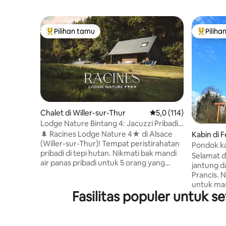
Pilihan tamu
Piliha
Pilihan tamu terpopuler
Pilihan 
Chalet di Willer-sur-Thur
Nilai rata-rata 5,0 dari
5,0 (114)
Lodge Nature Bintang 4: Jacuzzi Pribadi
& Pemandangan Hutan
🌲 Racines Lodge Nature 4★ di Alsace
Kabin di 
(Willer-sur-Thur)! Tempat peristirahatan
Pondok ka
pribadi di tepi hutan. Nikmati bak mandi
Selamat da
air panas pribadi untuk 5 orang yang
jantung 
menghadap Vosges dan pemanas.
Prancis. 
Kenyamanan premium, fasilitas lengkap:
untuk ma
seprai, handuk, dan perlengkapan
Fasilitas populer untuk 
atau pasa
sambutan untuk memulai masa inap
dengan d
(kopi & teh, detergen cucian, tablet
memungki
pencuci piring, tisu toilet, dll.). Sangat
hidangan