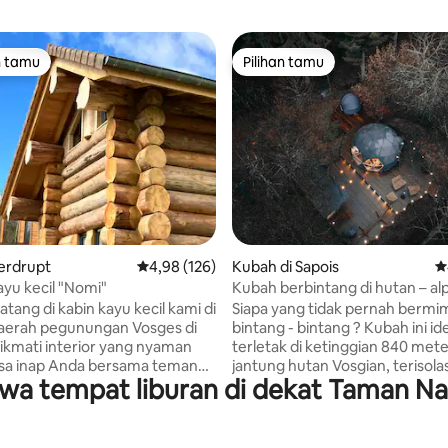
n tamu
Pilihan tamu
tamu terpopuler
Pilihan tamu
 5, 114 ulasan
Ferdrupt
Nilai rata-rata 4,98 dari 5, 126 ulasan
4,98 (126)
Kubah di Sapois
Ni
yu kecil "Nomi"
Kubah berbintang di hutan – al
alam Gérardmer
tang di kabin kayu kecil kami di
Siapa yang tidak pernah bermimp
daerah pegunungan Vosges di
bintang - bintang ? Kubah ini id
Nikmati interior yang nyaman
terletak di ketinggian 840 mete
sa inap Anda bersama teman
jantung hutan Vosgian, terisolas
sewa tempat liburan di dekat Taman Na
ngan. Tempat ini dilengkapi
tetangga mana pun, untuk ke
apur(ette) yang
yang optimal. Terletak di teras 
nkan Anda menyiapkan
bagian bawah peternakan kami 
 sederhana, kamar mandi,
jantung taman alpaka, datanglah