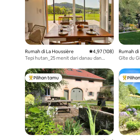
Rumah di La Houssière
Nilai rata-rata 4,97 dari 
4,97 (108)
Rumah di 
Tepi hutan_25 menit dari danau dan
Gîte du G
Hautes-Vosges
Jacuzzi d
Pilihan tamu
Piliha
Pilihan tamu terpopuler
Pilihan 