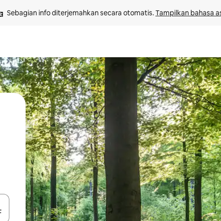
Sebagian info diterjemahkan secara otomatis. 
Tampilkan bahasa as
 tombol panah ke atas dan ke bawah atau jelajahi dengan sentuhan at