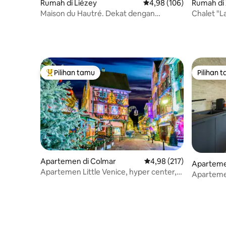
Rumah di Liézey
Nilai rata-rata 4,98 dari 
4,98 (106)
Rumah di
Maison du Hautré. Dekat dengan
Chalet "L
Gérardmer.
Pilihan tamu
Pilihan 
Pilihan tamu terpopuler
Pilihan 
Apartemen di Colmar
Nilai rata-rata 4,98 dari 
4,98 (217)
Apartemen
Apartemen Little Venice, hyper center,
Aparteme
tenang
Tempat Ti