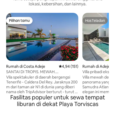
lokasi, kebersihan, dan lainnya.
Pilihan tamu
HosTeladan
Pilihan tamu
HosTeladan
Rumah di Costa Adeje
Nilai rata-rata 4,94 dari 5, 151 ul
4,94 (151)
Rumah di Adeje
SANTAI DI TROPIS. MEWAH.
Villa pribadi ekskl
PEMANANGAN SPEKTAKULER.
pemandangan laut
Vila spektakuler di daerah bergengsi
Villa mewah den
Tenerifė - Caldera Del Rey. Jaraknya 200
panorama yang me
m dari taman air N1 di dunia yang diberi
Samudra Atlantik 
nama oleh TripAdvisor berturut - turut -
elegan ini memilik
Fasilitas populer untuk sewa tempat
SIAM PARK. Berjarak 300 m adalah pusat
luas dan 4 kamar 
perbelanjaan terbesar di selatan - MAL
cocok untuk kelu
liburan di dekat Playa Torviscas
SIAM. Pemandangan resor yang
yang mencari keny
menakjubkan - Playa de Las Americas,
Nikmati kolam re