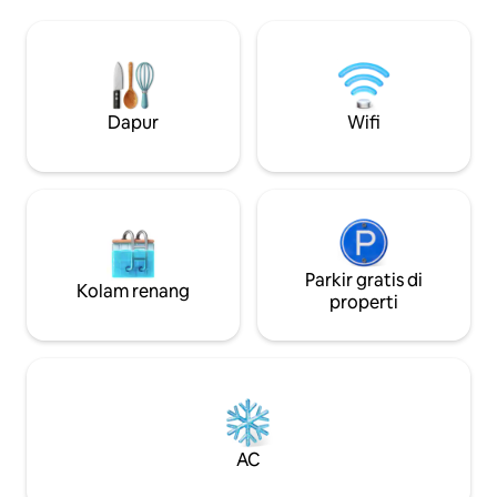
pantai - pantainya berjarak 1,4 km. Area
taman dan patio y
istirahat yang berbeda, berjemur,
luar ruangan deng
sarapan, makan malam di ruang unik
terbenam yang tak 
yang dirancang secara mendetail.
menawarkan garasi
Taman tropis dengan pergola yang
dan lift untuk aks
teduh sepanjang hari dan terima kasih
lantai. Liburan m
Dapur
Wifi
dengan kesegaran dan warna - warni.
dengan matahari 
Kolam infiniti yang menghubungkan
menakjubkan dan p
perairannya dengan cakrawala laut.
Matahari terbenam adalah
pemandangan berwarna - warni,
gambar yang berubah setiap hari, tetapi
tidak pernah terasa acuh tak acuh.
Ruang tamu besar dilengkapi dengan
Parkir gratis di
Kolam renang
dapur kecil dengan pemandangan laut.
properti
Semua kamar tidur memiliki pintu keluar
sendiri ke taman, meningkatkan privasi
satu sama lain. Setiap sudut Villa
membangkitkan sensasi terbaik dan
menyambut Anda untuk menikmati
liburan Anda sebaik - baiknya.
AC