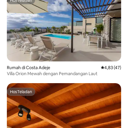
HosTeladan
HosTeladan
Rumah di Costa Adeje
Nilai rata-rata
4,83 (47)
Villa Orion Mewah dengan Pemandangan Laut
HosTeladan
HosTeladan