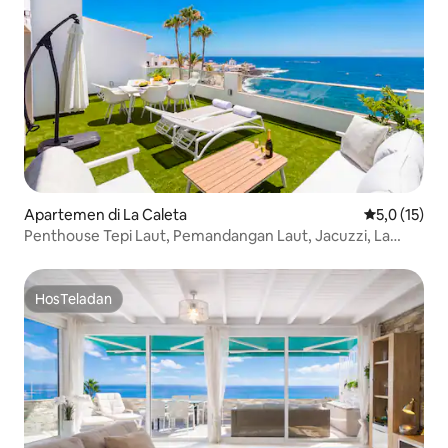
Apartemen di La Caleta
Nilai rata-ra
5,0 (15)
Penthouse Tepi Laut, Pemandangan Laut, Jacuzzi, La
Caleta
HosTeladan
HosTeladan