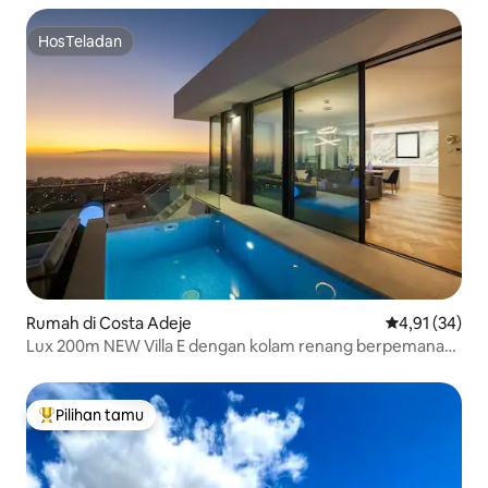
HosTeladan
HosTeladan
Rumah di Costa Adeje
Nilai rata-rata
4,91 (34)
Lux 200m NEW Villa E dengan kolam renang berpemanas,
pemandangan laut
Pilihan tamu
Pilihan tamu terpopuler