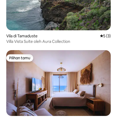
Vila di Tamaduste
Nilai rata
5 (3)
Villa Vista Suite oleh Aura Collection
Pilihan tamu
Pilihan tamu