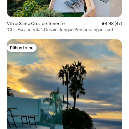
Vila di Santa Cruz de Tenerife
Nilai rata-rata
4,98 (47)
'Chic Escape Villa ': Desain dengan Pemandangan Laut
Pilihan tamu
Pilihan tamu