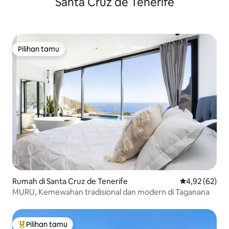
Santa Cruz de Tenerife
Pilihan tamu
Pilihan tamu
Rumah di Santa Cruz de Tenerife
Nilai rata-rata
4,92 (62)
MURU, Kemewahan tradisional dan modern di Taganana
Pilihan tamu
Pilihan tamu terpopuler