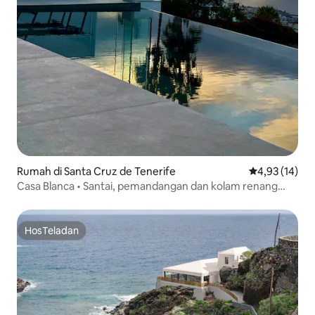
Rumah di Santa Cruz de Tenerife
Nilai rata-rata
4,93 (14)
Casa Blanca • Santai, pemandangan dan kolam renang
infinity •
HosTeladan
HosTeladan