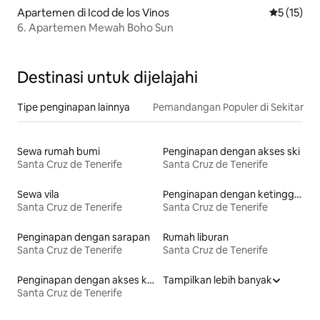
Apartemen di Icod de los Vinos
Nilai rata-
5 (15)
6. Apartemen Mewah Boho Sun
Destinasi untuk dijelajahi
Tipe penginapan lainnya
Pemandangan Populer di Sekitar
Sewa rumah bumi
Penginapan dengan akses ski
Santa Cruz de Tenerife
Santa Cruz de Tenerife
Sewa vila
Penginapan dengan ketinggian tempat tidur yang aksesibel
Santa Cruz de Tenerife
Santa Cruz de Tenerife
Penginapan dengan sarapan
Rumah liburan
Santa Cruz de Tenerife
Santa Cruz de Tenerife
Penginapan dengan akses ke pantai
Tampilkan lebih banyak
Santa Cruz de Tenerife