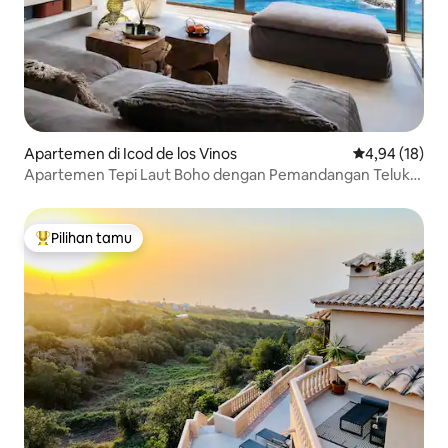
Apartemen di Icod de los Vinos
Nilai rata-rata
4,94 (18)
Apartemen Tepi Laut Boho dengan Pemandangan Teluk
Panoramik
Pilihan tamu
Pilihan tamu terpopuler