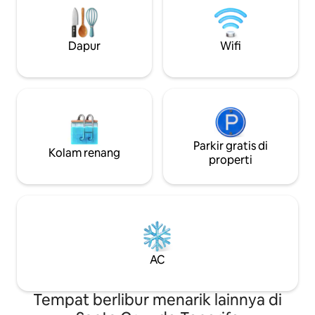
pancuran, dan toilet yang berfungsi
sangat dekat deng
penuh. Harap baca informasi mengenai
yang terkenal: sua
cara menuju ke sini dan check - in
matahari terbena
Dapur
Wifi
setelah pemesanan.
kompetisi Surfers
Parkir gratis di
Kolam renang
properti
AC
Tempat berlibur menarik lainnya di