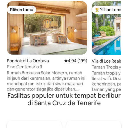
Pilihan tamu
Pilihan tamu
Pilihan tamu
Pilihan tamu terp
Pondok di La Orotava
Nilai rata-rata 4,94 dari 5, 199 ul
4,94 (199)
Vila di Los Realejos
Pino Centenario 3
Taman Tropis yang
m2 di dekat Laut
Rumah Berkuasa Solar Modern, rumah
Taman tropis yang
ini jauh dari keramaian, artinya rumah ini
Serat wi fi: Di sin
mendapatkan listrik dari sinar matahari
keheningan, pema
dan generator siaga jika diperlukan.
taman yang penuh
Fasilitas populer untuk tempat berlibur
Dipulihkan pada April 2021, pondok ini
tarikan. Mungkin s
berada tepat sebelum Taman Nasional
nyaman adalah ko
di Santa Cruz de Tenerife
Teide. Rumah memiliki dapur terbuka
elegan dan lounge
dan ruang tamu dengan semua yang
mengundang untu
mungkin dibutuhkan, kompor gas dan
musim dingin yang
peralatan rumah tangga modern. Kamar
terbenam di sepan
mandi dalam dengan wastafel,
kolam renang yan