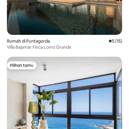
Rumah di Puntagorda
Nilai rata-
5 (15)
Villa Bajamar Finca Lomo Grande
Pilihan tamu
Pilihan tamu