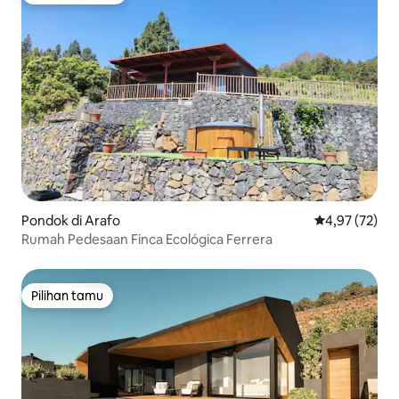
Pondok di Arafo
Nilai rata-rata
4,97 (72)
Rumah Pedesaan Finca Ecológica Ferrera
Pilihan tamu
Pilihan tamu