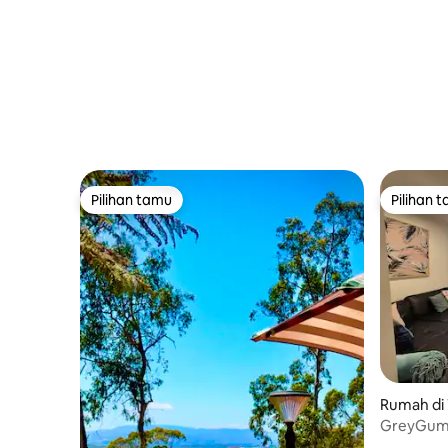
Pilihan tamu
Pilihan 
Pilihan tamu
Pilihan 
Rumah di
GreyGum 
direnovas