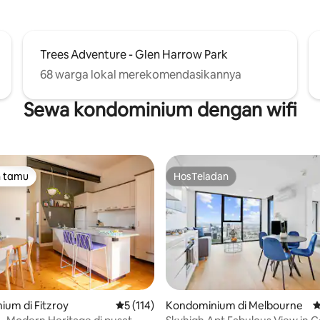
h. Dua kucing tinggal
ti (%{ md & Braveheart) namun
tidak akan berdampak pada
ali mereka adalah pencinta
Trees Adventure - Glen Harrow Park
68 warga lokal merekomendasikannya
Sewa kondominium dengan wifi
n tamu
HosTeladan
tamu terpopuler
HosTeladan
um di Fitzroy
Nilai rata-rata 5 dari 5, 114 ulasan
5 (114)
Kondominium di Melbourne
N