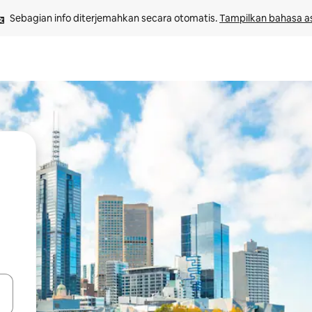
Sebagian info diterjemahkan secara otomatis. 
Tampilkan bahasa as
 tombol panah ke atas dan ke bawah atau jelajahi dengan sentuhan at