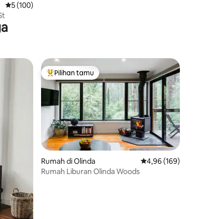
Nilai rata-rata 5 dari 5, 100 ulasan
5 (100)
St
ga
Pilihan tamu
Pilihan tamu terpopuler
Rumah di Olinda
Nilai rata-rata 4,96 dari
4,96 (169)
Rumah Liburan Olinda Woods