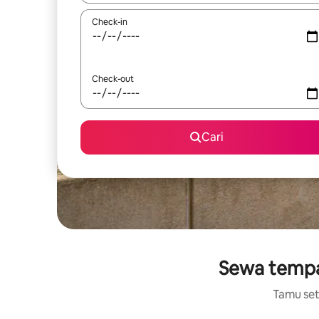
Check-in
Check-out
Cari
Sewa tempat
Tamu setu