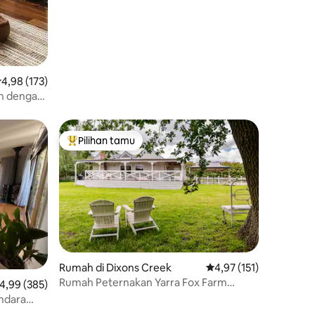
ilai rata-rata 4,98 dari 5, 173 ulasan
4,98 (173)
ih dengan
Pilihan tamu
Pilihan tamu terpopuler
Rumah di Dixons Creek
Nilai rata-rata 4,97 dari
4,97 (151)
Rumah Peternakan Yarra Fox Farm
lai rata-rata 4,99 dari 5, 385 ulasan
4,99 (385)
Cottage
ndara