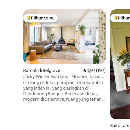
Pilihan tamu
Piliha
Pilihan tamu terpopuler
Pilihan 
Rumah di Belgrave
Nilai rata-rata 4,97 dari 
4,97 (197)
Jacky Winter Gardens - Modern, Kabin
Artistik Dekat dengan Creek
Isi ulang di dekat perapian terbuka kabin
yang indah ini, yang diasingkan di
Dandenong Ranges. Pedesaan di luar,
modern di dalamnya, ruang yang tenang
ini menginspirasi relaksasi di dekat alam
liar, jauh dari tekanan kehidupan sehari -
hari. Dirancang oleh arsitek interior
Hearth Studio, Jacky Winter Gardens
Suite tam
menyatukan perairan Clematis Creek