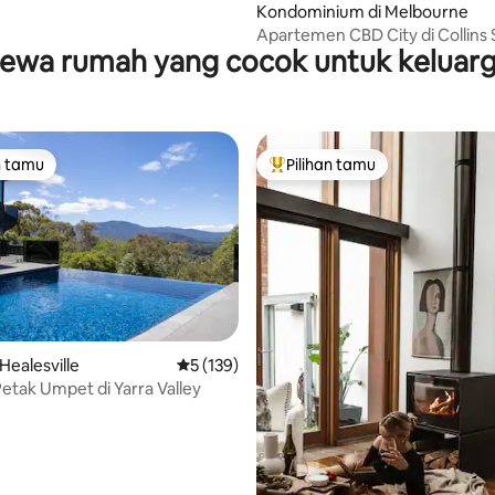
Kondominium di Melbourne
Apartemen CBD City di Collins 
ewa rumah yang cocok untuk keluar
n tamu
Pilihan tamu
tamu terpopuler
Pilihan tamu terpopuler
5, 145 ulasan
Healesville
Nilai rata-rata 5 dari 5, 139 ulasan
5 (139)
etak Umpet di Yarra Valley