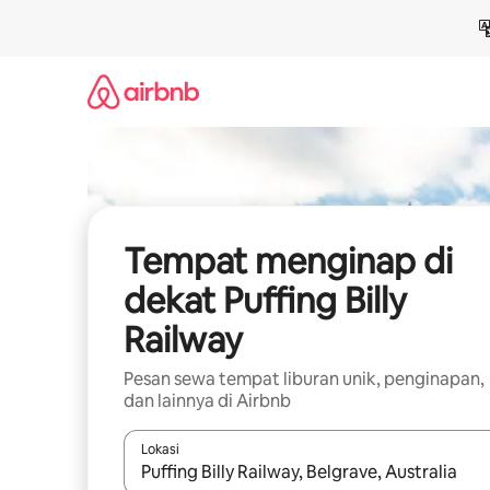
Lewatkan,
langsung
lihat
konten
Tempat menginap di
dekat Puffing Billy
Railway
Pesan sewa tempat liburan unik, penginapan,
dan lainnya di Airbnb
Lokasi
Jika hasil yang dicari tersedia, telusuri dengan