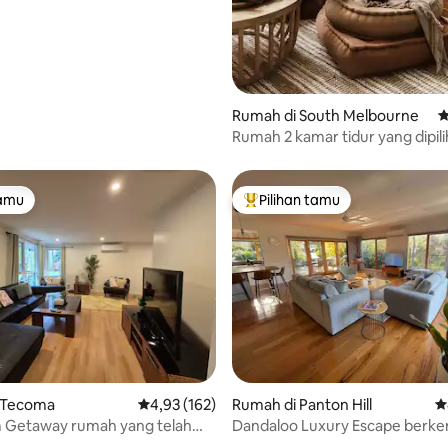
Rumah di South Melbourne
N
Rumah 2 kamar tidur yang dipil
indah
tamu
Pilihan tamu
tamu
Pilihan tamu terpopuler
 Tecoma
Nilai rata-rata 4,93 dari 5, 162 ulasan
4,93 (162)
Rumah di Panton Hill
Ni
Getaway rumah yang telah
Dandaloo Luxury Escape berke
i sepenuhnya di hutan
singkat ke Yarra Valley