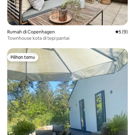
Rumah di Copenhagen
Nilai rata
5 (9)
Townhouse kota di tepi pantai
Pilihan tamu
Pilihan tamu