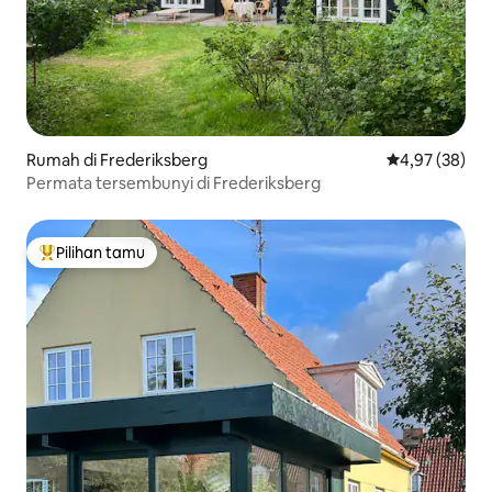
Rumah di Frederiksberg
Nilai rata-rata
4,97 (38)
Permata tersembunyi di Frederiksberg
Pilihan tamu
Pilihan tamu terpopuler