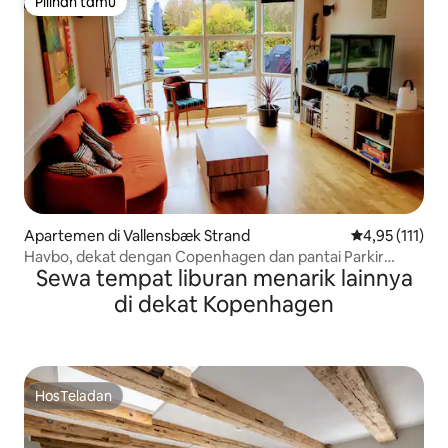
Pilihan tamu
Pilihan tamu
Apartemen di Vallensbæk Strand
Nilai rata-rata
4,95 (111)
Havbo, dekat dengan Copenhagen dan pantai Parkir
Sewa tempat liburan menarik lainnya
gratis
di dekat Kopenhagen
HosTeladan
HosTeladan