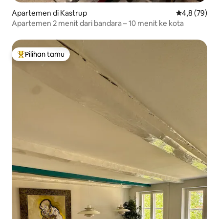
Apartemen di Kastrup
Nilai rata-rat
4,8 (79)
Apartemen 2 menit dari bandara – 10 menit ke kota
Pilihan tamu
Pilihan tamu terpopuler