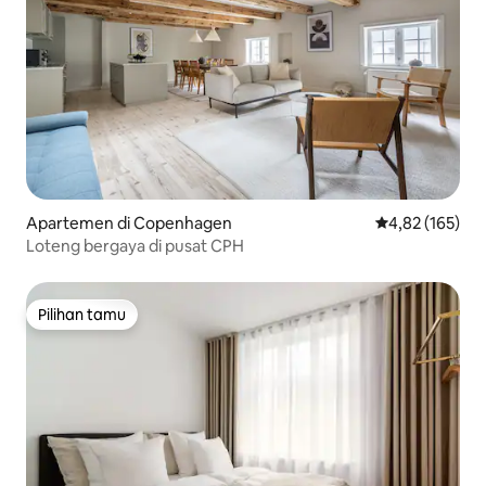
Apartemen di Copenhagen
Nilai rata-rata 
4,82 (165)
Loteng bergaya di pusat CPH
Pilihan tamu
Pilihan tamu