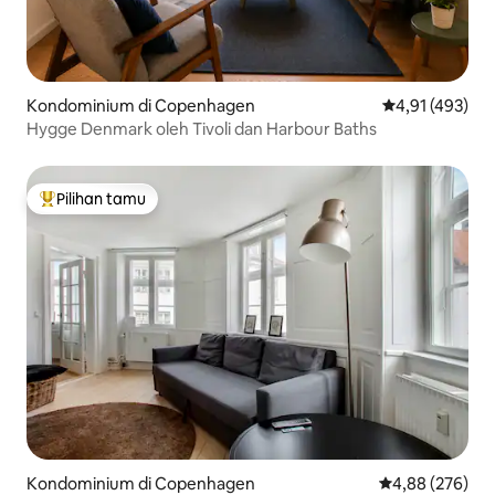
Kondominium di Copenhagen
Nilai rata-rata 
4,91 (493)
Hygge Denmark oleh Tivoli dan Harbour Baths
Pilihan tamu
Pilihan tamu terpopuler
Kondominium di Copenhagen
Nilai rata-rata 
4,88 (276)