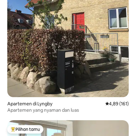
Apartemen di Lyngby
Nilai rata-rata 
4,89 (161)
Apartemen yang nyaman dan luas
Pilihan tamu
Pilihan tamu terpopuler