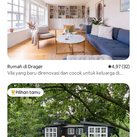
Rumah di Dragør
Nilai rata-rata
4,97 (32)
Vila yang baru direnovasi dan cocok untuk keluarga di
dekat Kopenhagen
Pilihan tamu
Pilihan tamu terpopuler