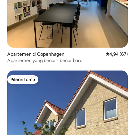
Apartemen di Copenhagen
Nilai rata-rata
4,94 (67)
Apartemen yang benar - benar baru
Pilihan tamu
Pilihan tamu