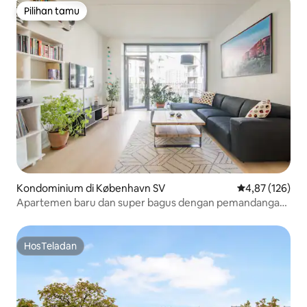
Pilihan tamu
Pilihan tamu
Kondominium di København SV
Nilai rata-rata 
4,87 (126)
Apartemen baru dan super bagus dengan pemandangan
laut
HosTeladan
HosTeladan