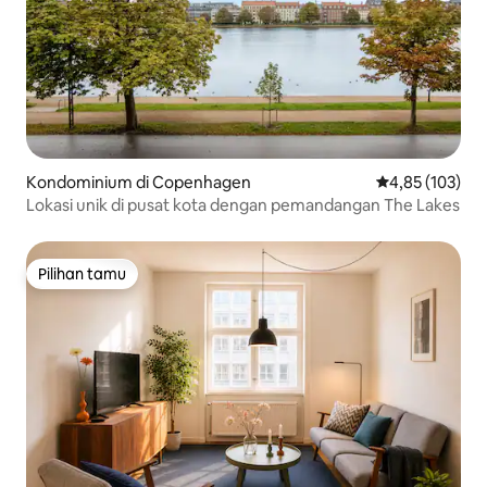
Kondominium di Copenhagen
Nilai rata-rata 
4,85 (103)
Lokasi unik di pusat kota dengan pemandangan The Lakes
Pilihan tamu
Pilihan tamu