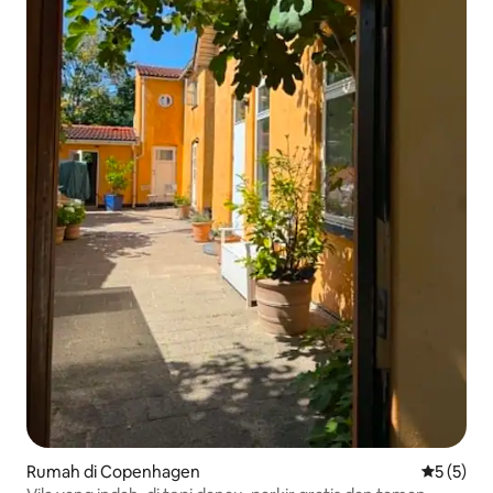
Rumah di Copenhagen
Nilai rata
5 (5)