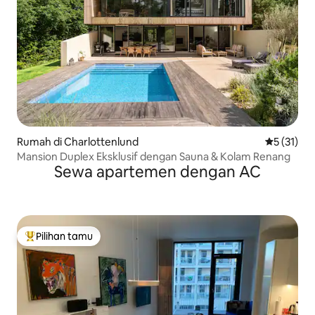
Rumah di Charlottenlund
Nilai rata-
5 (31)
Mansion Duplex Eksklusif dengan Sauna & Kolam Renang
Sewa apartemen dengan AC
Pilihan tamu
Pilihan tamu terpopuler