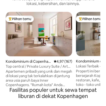
lokasi, kebersihan, dan lainnya.
Pilihan tamu
Pilihan tamu
Pilihan tamu terpopuler
Pilihan tamu terp
Kondominium di 
Kondominium di Copenhag
Nilai rata-rata 4,97 dari 5, 167 ul
4,97 (167)
en
en
Lokasi Terbaik - S
Top central / Private Luxury Suite / Art
Terbesar di CPH
Gallery
Properti ini berada
Apartemen pribadi yang unik dan megah
bersejarah Kopenha
di lokasi yang tak terkalahkan di jantung
restoran, kafe, b
area usia paruh baya Inner
toko - toko unik 
Copenhagens. "Rumah kota" Anda
Fasilitas populer untuk sewa tempat
tikungan terletak
sendiri dengan pintu masuk pribadi dari
Gardens yang inda
jalan keluar. Kemewahan kelas atas yang
liburan di dekat Kopenhagen
pagi, momen tena
tersebar di 140 meter persegi, Anda
piknik. Setelah se
menginap di apartemen mewah fusion