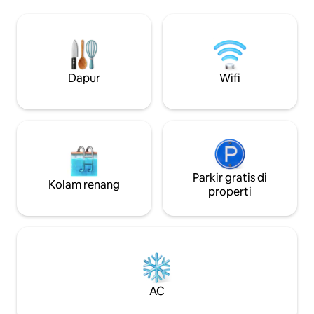
kekayaan budaya
Art Gallery Furnitur desain, dapur
ikonik kota ini, be
buatan tangan, lantai kayu. langit - langit
berendam lama di
tinggi, seni kontemporer. Perkebunan
bergaya ini, yang 
bersejarah yang dibangun pada tahun
tahun 1844 yang t
1789 yang dulunya berupa teater
indah – di mana s
Tempat ini juga cocok untuk pertemuan
Dapur
Wifi
kenyamanan mod
bisnis/masa inap bisnis dengan periode
yang lebih lama atau lebih singkat
Parkir gratis di
Kolam renang
properti
AC