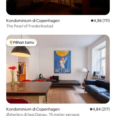
Kondominium di Copenhagen
Nilai rata-rata
4,96 (111)
The Pearl of Frederiksstad
Pilihan tamu
Pilihan tamu terpopuler
Kondominium di Copenhagen
Nilai rata-rata 
4,84 (217)
Østerbro di tepi Danau, 75 meter persegi