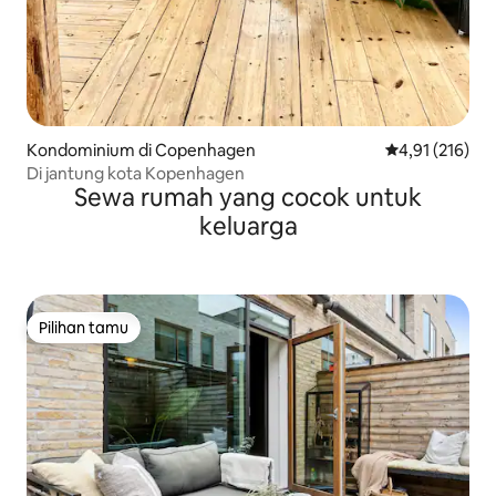
Kondominium di Copenhagen
Nilai rata-rata 
4,91 (216)
Di jantung kota Kopenhagen
Sewa rumah yang cocok untuk
keluarga
Pilihan tamu
Pilihan tamu