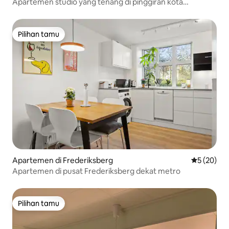
Apartemen studio yang tenang di pinggiran kota
Kopenhagen
Pilihan tamu
Pilihan tamu
Apartemen di Frederiksberg
Nilai rata-r
5 (20)
Apartemen di pusat Frederiksberg dekat metro
Pilihan tamu
Pilihan tamu