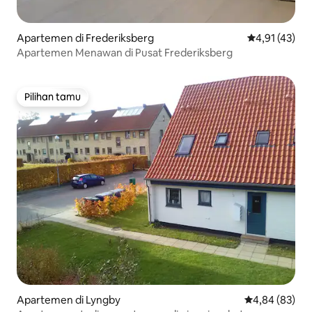
Apartemen di Frederiksberg
Nilai rata-rata
4,91 (43)
Apartemen Menawan di Pusat Frederiksberg
Pilihan tamu
Pilihan tamu
Apartemen di Lyngby
Nilai rata-rata
4,84 (83)