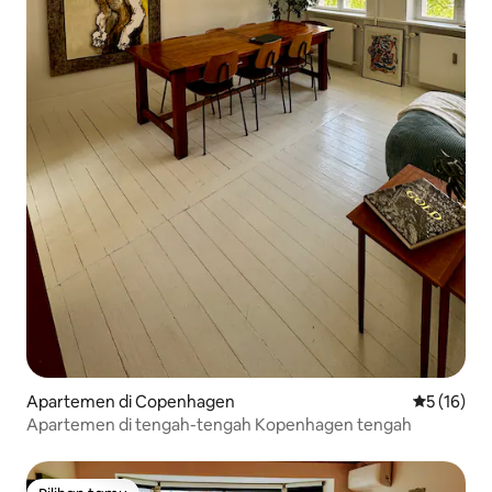
Apartemen di Copenhagen
Nilai rata-
5 (16)
Apartemen di tengah-tengah Kopenhagen tengah