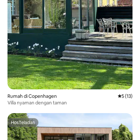
Rumah di Copenhagen
Nilai rata-
5 (13)
Villa nyaman dengan taman
HosTeladan
HosTeladan