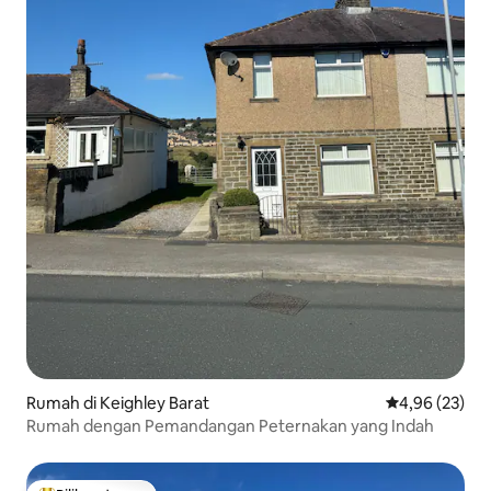
Rumah di Keighley Barat
Nilai rata-rata
4,96 (23)
Rumah dengan Pemandangan Peternakan yang Indah