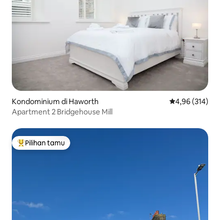
Kondominium di Haworth
Nilai rata-rata 
4,96 (314)
Apartment 2 Bridgehouse Mill
Pilihan tamu
Pilihan tamu terpopuler