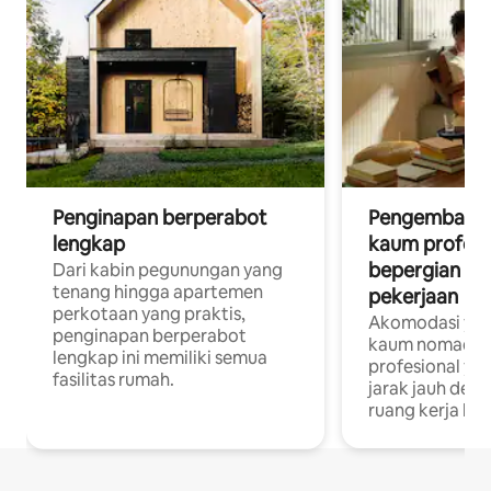
Penginapan berperabot
Pengembara d
lengkap
kaum profesi
bepergian un
Dari kabin pegunungan yang
tenang hingga apartemen
pekerjaan
perkotaan yang praktis,
Akomodasi yan
penginapan berperabot
kaum nomaden
lengkap ini memiliki semua
profesional yan
fasilitas rumah.
jarak jauh deng
ruang kerja khu