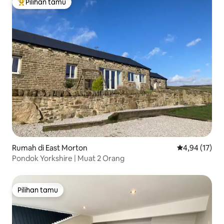
Pilihan tamu
Pilihan tamu terpopuler
Rumah di East Morton
Nilai rata-rata
4,94 (17)
Pondok Yorkshire | Muat 2 Orang
Pilihan tamu
Pilihan tamu