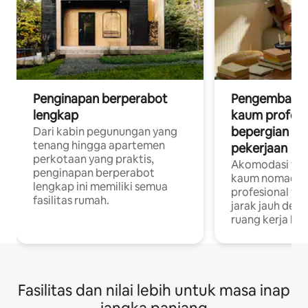
Penginapan berperabot
Pengembara d
lengkap
kaum profesi
bepergian un
Dari kabin pegunungan yang
tenang hingga apartemen
pekerjaan
perkotaan yang praktis,
Akomodasi yan
penginapan berperabot
kaum nomaden
lengkap ini memiliki semua
profesional yan
fasilitas rumah.
jarak jauh deng
ruang kerja khu
Fasilitas dan nilai lebih untuk masa inap