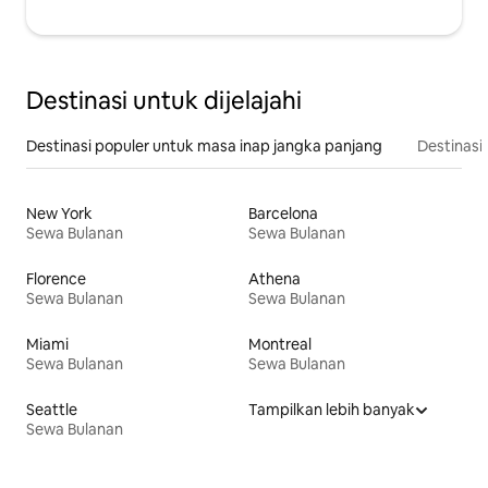
Destinasi untuk dijelajahi
Destinasi populer untuk masa inap jangka panjang
Destinasi 
New York
Barcelona
Sewa Bulanan
Sewa Bulanan
Florence
Athena
Sewa Bulanan
Sewa Bulanan
Miami
Montreal
Sewa Bulanan
Sewa Bulanan
Seattle
Tampilkan lebih banyak
Sewa Bulanan