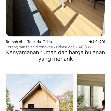
Rumah di La Tour-du-Crieu
Nilai rata-rat
4,9 (20)
Terang dan telah direnovasi • Lokasi ideal • AC & Wi-Fi
Kenyamanan rumah dan harga bulanan
yang menarik