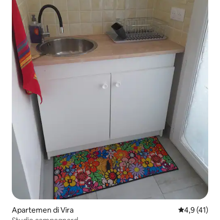
Apartemen di Vira
Nilai rata-ra
4,9 (41)