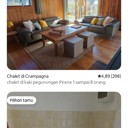
Chalet di Crampagna
Nilai rata-rata 
4,89 (298)
chalet di kaki pegunungan Pirene 1 sampai 8 orang
Pilihan tamu
Pilihan tamu