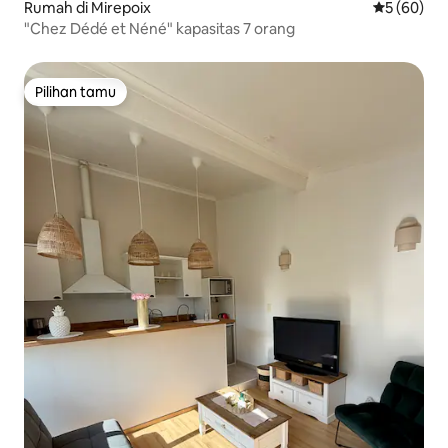
Rumah di Mirepoix
Nilai rata-r
5 (60)
"Chez Dédé et Néné" kapasitas 7 orang
Pilihan tamu
Pilihan tamu