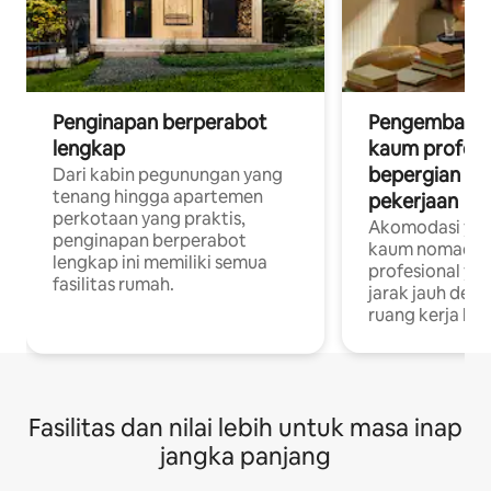
Penginapan berperabot
Pengembara d
lengkap
kaum profesi
bepergian un
Dari kabin pegunungan yang
tenang hingga apartemen
pekerjaan
perkotaan yang praktis,
Akomodasi yan
penginapan berperabot
kaum nomaden
lengkap ini memiliki semua
profesional yan
fasilitas rumah.
jarak jauh deng
ruang kerja khu
Fasilitas dan nilai lebih untuk masa inap
jangka panjang