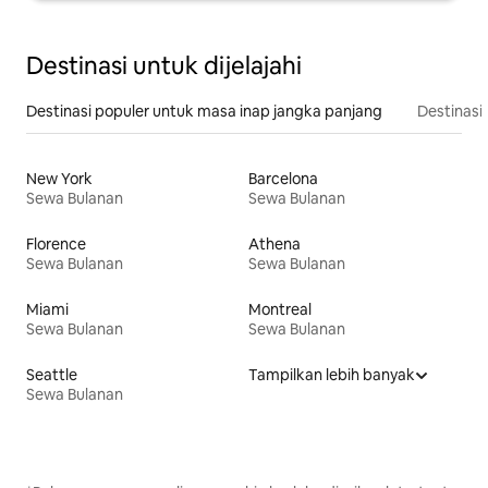
Destinasi untuk dijelajahi
Destinasi populer untuk masa inap jangka panjang
Destinasi 
New York
Barcelona
Sewa Bulanan
Sewa Bulanan
Florence
Athena
Sewa Bulanan
Sewa Bulanan
Miami
Montreal
Sewa Bulanan
Sewa Bulanan
Seattle
Tampilkan lebih banyak
Sewa Bulanan