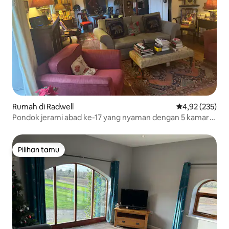
Rumah di Radwell
Nilai rata-rata 
4,92 (235)
Pondok jerami abad ke-17 yang nyaman dengan 5 kamar
tidur.
Pilihan tamu
Pilihan tamu