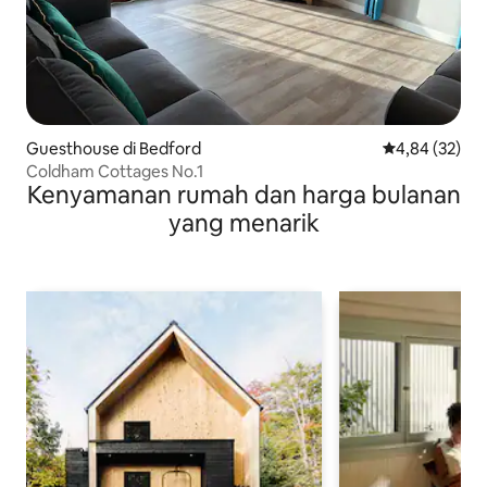
Guesthouse di Bedford
Nilai rata-rata
4,84 (32)
Coldham Cottages No.1
Kenyamanan rumah dan harga bulanan
yang menarik