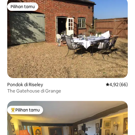
Pilihan tamu
Pilihan tamu
Pondok di Riseley
Nilai rata-rata
4,92 (66)
The Gatehouse di Grange
Pilihan tamu
Pilihan tamu terpopuler