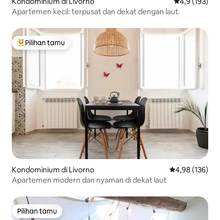
Kondominium di Livorno
Nilai rata-rata
4,9 (193)
Apartemen kecil: terpusat dan dekat dengan laut.
Pilihan tamu
Pilihan tamu terpopuler
Kondominium di Livorno
Nilai rata-rata 
4,98 (136)
Apartemen modern dan nyaman di dekat laut
Pilihan tamu
Pilihan tamu