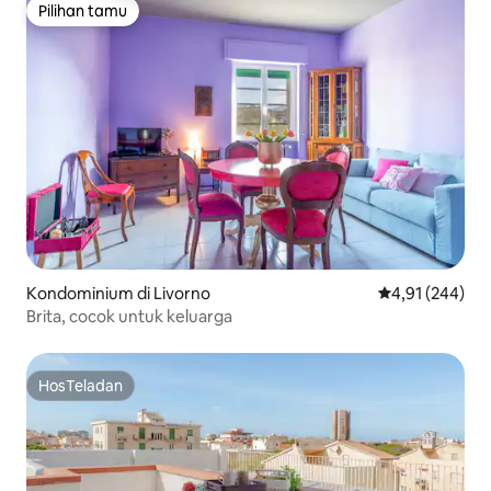
Pilihan tamu
Pilihan tamu
Kondominium di Livorno
Nilai rata-rata 
4,91 (244)
Brita, cocok untuk keluarga
HosTeladan
HosTeladan