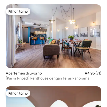
Laut
Pilihan tamu
Pilihan tamu
Apartemen di Livorno
Nilai rata-rata
4,96 (71)
[Parkir Pribadi] Penthouse dengan Teras Panorama
Pilihan tamu
Pilihan tamu