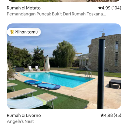
Rumah di Metato
Nilai rata-rata 
4,99 (104)
Pemandangan Puncak Bukit Dari Rumah Toskana
Bersejarah
Pilihan tamu
Pilihan tamu terpopuler
Rumah di Livorno
Nilai rata-rata
4,98 (45)
Angela's Nest