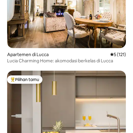
Apartemen di Lucca
Nilai rata-r
5 (121)
Lucia Charming Home: akomodasi berkelas di Lucca
Pilihan tamu
Pilihan tamu terpopuler