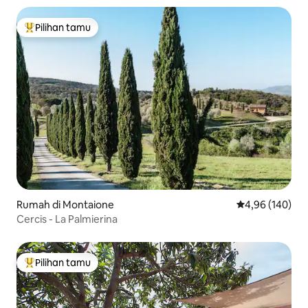
Pilihan tamu
Pilihan tamu terpopuler
Rumah di Montaione
Nilai rata-rata 
4,96 (140)
Cercis - La Palmierina
Pilihan tamu
Pilihan tamu terpopuler