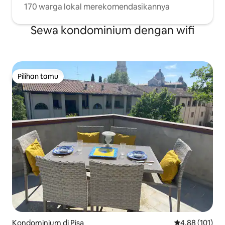
170 warga lokal merekomendasikannya
Sewa kondominium dengan wifi
Pilihan tamu
Pilihan tamu
Kondominium di Pisa
Nilai rata-rata 
4,88 (101)