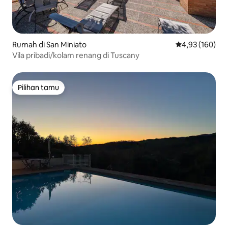
Rumah di San Miniato
Nilai rata-rata 
4,93 (160)
Vila pribadi/kolam renang di Tuscany
Pilihan tamu
Pilihan tamu