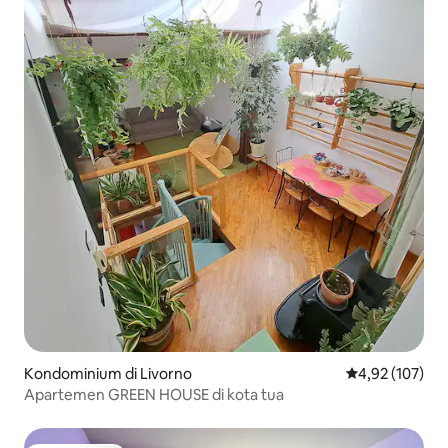
Kondominium di Livorno
Nilai rata-rata 
4,92 (107)
Apartemen GREEN HOUSE di kota tua