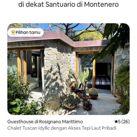
di dekat Santuario di Montenero
Pilihan tamu
Pilihan tamu terpopuler
Guesthouse di Rosignano Marittimo
Nilai rata-r
5 (26)
Chalet Tuscan Idyllic dengan Akses Tepi Laut Pribadi