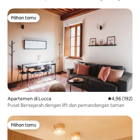
Suite
Pilihan tamu
Pilihan tamu
Apartemen di Lucca
Nilai rata-rata 
4,96 (192)
Pusat Bersejarah dengan lift dan pemandangan taman
Pilihan tamu
Pilihan tamu