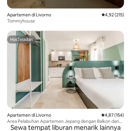
Apartemen di Livorno
Nilai rata-rata 
4,92 (215)
Tommyhouse
HosTeladan
HosTeladan
Apartemen di Livorno
Nilai rata-rata 
4,87 (154)
Area Pelabuhan Apartemen Jepang dengan Balkon dan
Sewa tempat liburan menarik lainnya
Jacuzzi