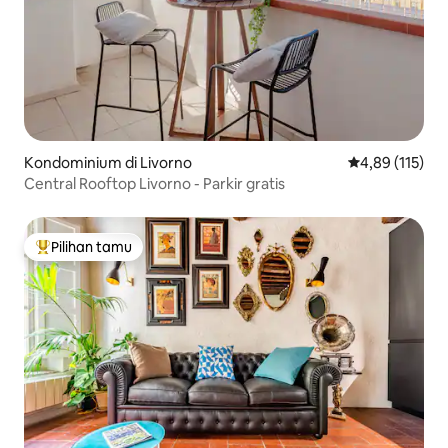
Kondominium di Livorno
Nilai rata-rata 
4,89 (115)
Central Rooftop Livorno - Parkir gratis
Pilihan tamu
Pilihan tamu terpopuler