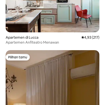
Apartemen di Lucca
Nilai rata-rata 
4,93 (217)
Apartemen Anfiteatro Menawan
Pilihan tamu
Pilihan tamu