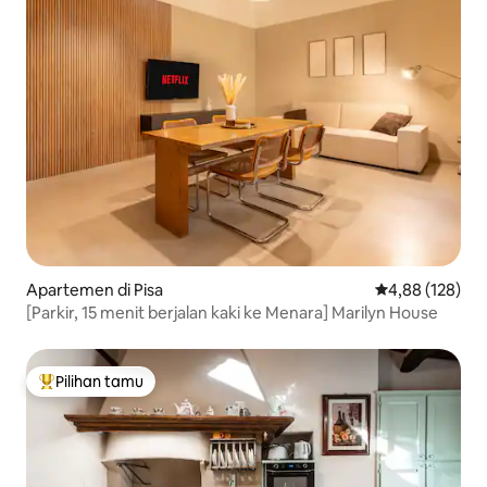
Apartemen di Pisa
Nilai rata-rata 
4,88 (128)
[Parkir, 15 menit berjalan kaki ke Menara] Marilyn House
Pilihan tamu
Pilihan tamu terpopuler