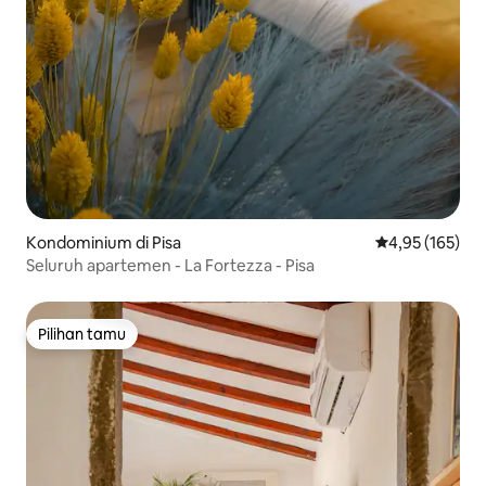
Kondominium di Pisa
Nilai rata-rata 
4,95 (165)
Seluruh apartemen - La Fortezza - Pisa
Pilihan tamu
Pilihan tamu