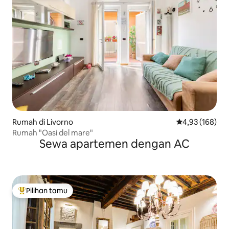
Rumah di Livorno
Nilai rata-rata 
4,93 (168)
Rumah "Oasi del mare"
Sewa apartemen dengan AC
Pilihan tamu
Pilihan tamu terpopuler