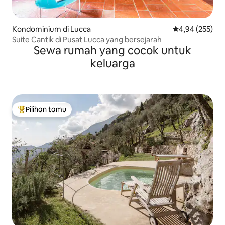
Kondominium di Lucca
Nilai rata-rata 
4,94 (255)
Suite Cantik di Pusat Lucca yang bersejarah
Sewa rumah yang cocok untuk
keluarga
Pilihan tamu
Pilihan tamu terpopuler