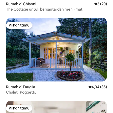
Rumah di Chianni
Nilai rata-r
5 (20)
The Cottage untuk bersantai dan menikmati
Pilihan tamu
Pilihan tamu
Rumah di Fauglia
Nilai rata-rata
4,94 (36)
Chalet i Poggetti,
Pilihan tamu
Pilihan tamu