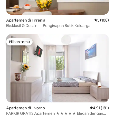
Apartemen di Tirrenia
Nilai rata-ra
5 (108)
Eksklusif & Desain — Penginapan Butik Keluarga
Pilihan tamu
Pilihan tamu
Apartemen di Livorno
Nilai rata-rata
4,91 (181)
PARKIR GRATIS Apartemen ★★★★★ Elegan dengan