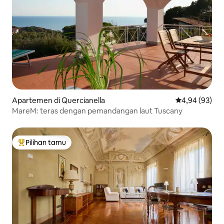
Apartemen di Quercianella
Nilai rata-rata
4,94 (93)
MareM: teras dengan pemandangan laut Tuscany
Pilihan tamu
Pilihan tamu terpopuler