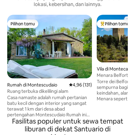
lokasi, kebersihan, dan lainnya.
Pilihan tamu
Pilihan tamu
Pilihan tamu
Pilihan tamu terp
Vila di Montecatini
ina
Menara Belforti
Torre dei Belforti
Rumah di Montescudaio
Nilai rata-rata 4,96 dari 5, 131 ul
4,96 (131)
sempurna bagi me
Ruang terbuka dikelilingi alam
keindahan, alam, d
Casa namaste adalah rumah pertanian
Menara seperti be
batu kecil dengan interior yang sangat
antara ksatria dan 
terawat 1 km dari desa abad
tempat ini diperk
pertengahan Montescudaio Rumah ini
besar, dengan kol
Fasilitas populer untuk sewa tempat
benar - benar dikelilingi oleh hutan dan
gang cemara, dan 
pohon ek berusia berabad - abad
juga merupakan te
liburan di dekat Santuario di
berjarak 150 meter sungai Cecina
terpelihara denga