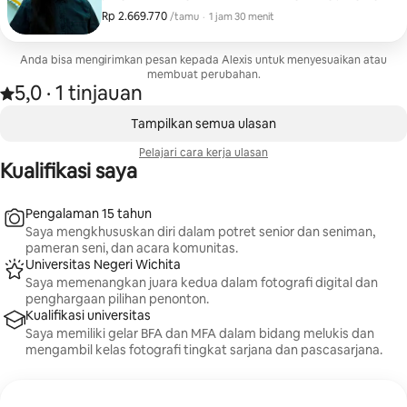
memperbarui profil bisnis atau media sosial mereka
Rp 2.669.770
Rp 2.669.770, per tamu
,
/tamu
·
1 jam 30 menit
dengan foto wajah dan potret lingkungan yang
berorientasi pada karier!
Anda bisa mengirimkan pesan kepada Alexis untuk menyesuaikan atau
membuat perubahan.
5,0
·
1 tinjauan
Dinilai 5,0 dari 5 bintang, dari 1 ulasan
,
Menampilkan 0 dari 0 item
Tampilkan semua ulasan
Pelajari cara kerja ulasan
Kualifikasi saya
Pengalaman 15 tahun
Saya mengkhususkan diri dalam potret senior dan seniman,
pameran seni, dan acara komunitas.
Universitas Negeri Wichita
Saya memenangkan juara kedua dalam fotografi digital dan
penghargaan pilihan penonton.
Kualifikasi universitas
Saya memiliki gelar BFA dan MFA dalam bidang melukis dan
mengambil kelas fotografi tingkat sarjana dan pascasarjana.