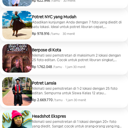
Rp 622.946
Rp 622.946, per tamu
,
/tamu
·
30 menit
Potret NYC yang Mudah
Abadikan kunjungan Anda dengan 7 foto yang diedit di
satu lokasi. Ideal untuk potret liburan cepat,
wisatawan solo, dan pasangan.
Rp 978.916
Rp 978.916, per tamu
,
/tamu
·
30 menit
Berpose di Kota
Nikmati sesi pemotretan di maksimum 2 lokasi dengan
25 foto editan. Cocok untuk potret liburan singkat,
wisatawan solo, pasangan, dan blogger perjalanan.
Rp 1.762.048
Rp 1.762.048, per tamu
,
/tamu
·
1 jam 30 menit
Potret Lansia
Nikmati sesi pemotretan di 1-2 lokasi dengan 25 foto
editan. Sempurna untuk Siswa Kelas 12 atau
Mahasiswa Tahun Terakhir yang ingin memperingati
Rp 2.669.770
Rp 2.669.770, per tamu
,
/tamu
·
1 jam 30 menit
momen penting mereka di musim kelulusan ini!
Headshot Ekspres
Nikmati sesi pemotretan di 1 lokasi dengan 20+ foto
yang diedit. Sangat cocok untuk orang-orang yang ingin