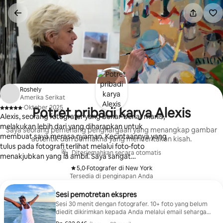
Lewatkan,
langsung
lihat
konten
Roshely
Amerika Serikat
·
Oktober 2025
Potret pribadi karya Alexis
,
Alexis, seorang fotografer yang benar-benar manis,
melakukan lebih dari yang diharapkan untuk
Saya seorang pemenang penghargaan yang menangkap gambar
membuat saya merasa nyaman. Kecintaannya yang
autentik dan bermakna yang menceritakan kisah.
tulus pada fotografi terlihat melalui foto-foto
Diterjemahkan secara otomatis
menakjubkan yang ia ambil. Saya sangat
merekomendasikan jasanya! :)
5,0
·
Fotografer di New York
,
Tersedia di penginapan Anda
Sesi pemotretan ekspres
Sesi 30 menit dengan fotografer. 10+ foto yang belum
diedit dikirimkan kepada Anda melalui email seharga
$35 per orang.